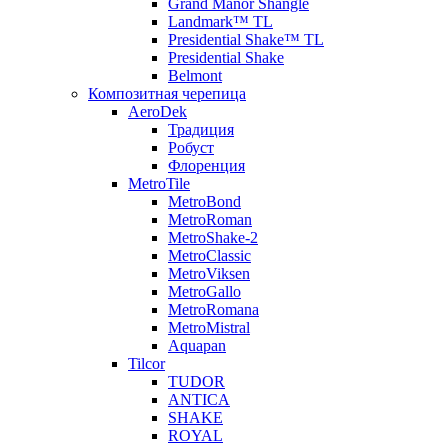
Grand Manor Shangle
Landmark™ TL
Presidential Shake™ TL
Presidential Shake
Belmont
Композитная черепица
AeroDek
Традиция
Робуст
Флоренция
MetroTile
MetroBond
MetroRoman
MetroShake-2
MetroClassic
MetroViksen
MetroGallo
MetroRomana
MetroMistral
Aquapan
Tilcor
TUDOR
ANTICA
SHAKE
ROYAL