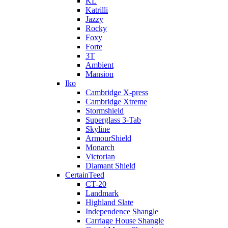
KL
Katrilli
Jazzy
Rocky
Foxy
Forte
3T
Ambient
Mansion
Iko
Cambridge X-press
Cambridge Xtreme
Stormshield
Superglass 3-Tab
Skyline
ArmourShield
Monarch
Victorian
Diamant Shield
CertainTeed
CT-20
Landmark
Highland Slate
Independence Shangle
Carriage House Shangle