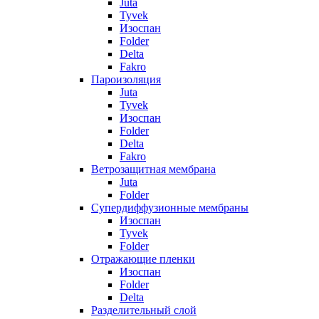
Juta
Tyvek
Изоспан
Folder
Delta
Fakro
Пароизоляция
Juta
Tyvek
Изоспан
Folder
Delta
Fakro
Ветрозащитная мембрана
Juta
Folder
Супердиффузионные мембраны
Изоспан
Tyvek
Folder
Отражающие пленки
Изоспан
Folder
Delta
Разделительный слой