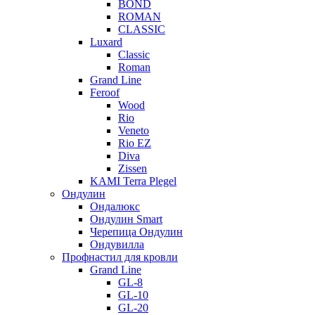
BOND
ROMAN
CLASSIC
Luxard
Classic
Roman
Grand Line
Feroof
Wood
Rio
Veneto
Rio EZ
Diva
Zissen
KAMI Terra Plegel
Ондулин
Ондалюкс
Ондулин Smart
Черепица Ондулин
Ондувилла
Профнастил для кровли
Grand Line
GL-8
GL-10
GL-20