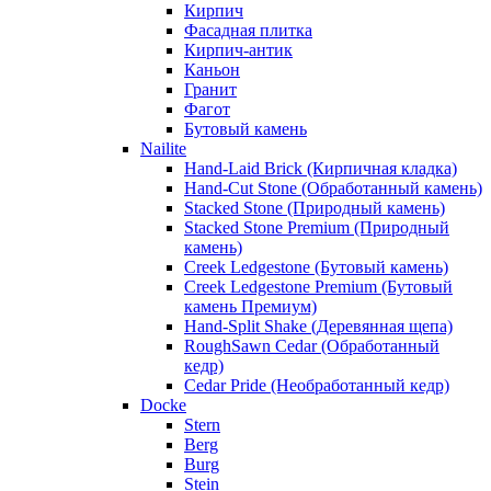
Кирпич
Фасадная плитка
Кирпич-антик
Каньон
Гранит
Фагот
Бутовый камень
Nailite
Hand-Laid Brick (Кирпичная кладка)
Hand-Cut Stone (Обработанный камень)
Stacked Stone (Природный камень)
Stacked Stone Premium (Природный
камень)
Creek Ledgestone (Бутовый камень)
Creek Ledgestone Premium (Бутовый
камень Премиум)
Hand-Split Shake (Деревянная щепа)
RoughSawn Cedar (Обработанный
кедр)
Cedar Pride (Необработанный кедр)
Docke
Stern
Berg
Burg
Stein