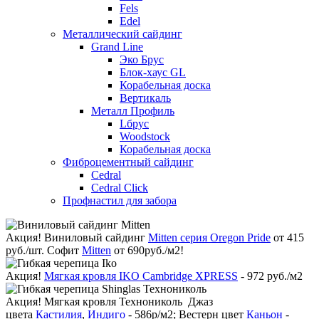
Fels
Edel
Металлический сайдинг
Grand Line
Эко Брус
Блок-хаус GL
Корабельная доска
Вертикаль
Металл Профиль
Lбрус
Woodstock
Корабельная доска
Фиброцементный сайдинг
Cedral
Cedral Click
Профнастил для забора
Акция!
Виниловый сайдинг
Mitten серия Oregon Pride
от 415
руб./шт. Софит
Mitten
от 690руб./м2!
Акция!
Мягкая кровля IKO Cambridge XPRESS
- 972 руб./м2
Акция!
Мягкая кровля Технониколь Джаз
цвета
Кастилия
,
Индиго
- 586р/м2; Вестерн цвет
Каньон
-