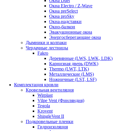
Окна Duet
Окна Electro / Z-Wave
Окна preSelect
Окна proSky
Окна-надставки
Окно-балкон
Эвакуационные окна
Энергосберегающие окна
Дымники и колпаки
Чердачные лестницы
Fakro
Деревянные (LWS, LWK, LDK)
Карнизная дверь (DWK)
Thermo (LWT, LTK)
Металлические (LMS)
Ножничные (LST, LSF)
Комплектация кровли
Кровельная вентиляция
Wirplast
Vilpe Vent (Финляндия)
Tegola
Krovent
ShingleVent II
Подкровельные пленки
Гидроизоляция