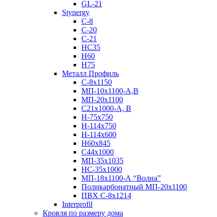
GL-21
Stynergy
C-8
C-20
C-21
НС35
Н60
H75
Металл Профиль
С-8х1150
МП-10x1100-А,В
МП-20х1100
С21х1000-А, В
H-75х750
Н-114х750
Н-114х600
Н60х845
С44х1000
МП-35х1035
НС-35х1000
МП-18х1100-А “Волна”
Поликарбонатный МП-20х1100
ПВХ С-8х1214
Interprofil
Кровля по размеру дома