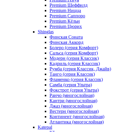
Premium Шеффилд
Premium Ницца
Premium Саппоро
Premium Кёльн
Premium Цюрих
Shinglas
Финская Соната
Финская Аккорд
Болеро (серия Комфорт)
Сальса (серия Комфорт)
Модерн (серия Классик)
Кадриль (серия Классик)
Румба (серия Классик, Джайв)
Танго (серия Классик)
Фламенко (серия Классик)
Самба (серия Ультра)
Фокстрот (серия Ультра)
Ранчо (многослойная)
Кантри (многослойная)
Джаз (многослойная)
Вестерн (многослойная)
Континент (многослойная)
Атлантика (многослойная)
Katepal