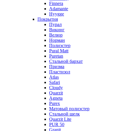
Finnera
Adamante
Hyygge
Покрытия
Пурал
Викинг
Велюр
Норман
Полиэстер
Pural Matt
Puretan
Стальной бархат
Призма
Пластизол
Atlas
Safari
Cloudy
Quarzit
Agneta
Purex
Матовый полиэстер
Стальной шелк
Quarzit Lite
PUR 50
Granit