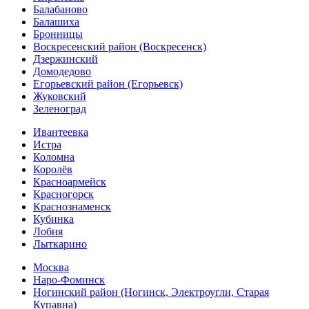
Балабаново
Балашиха
Бронницы
Воскресенский район (Воскресенск)
Дзержинский
Домодедово
Егорьевский район (Егорьевск)
Жуковский
Зеленоград
Ивантеевка
Истра
Коломна
Королёв
Красноармейск
Красногорск
Краснознаменск
Кубинка
Лобня
Лыткарино
Москва
Наро-Фоминск
Ногинский район (Ногинск, Электроугли, Старая
Купавна)