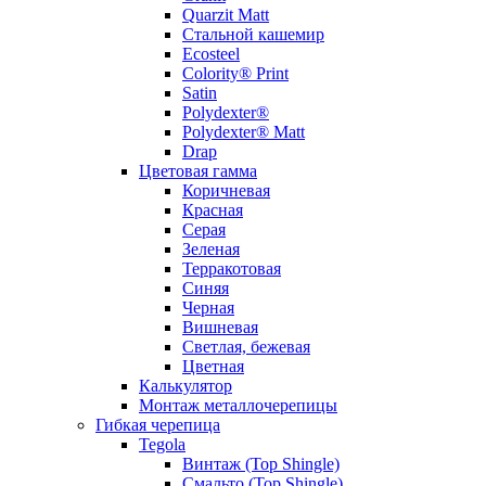
Quarzit Matt
Стальной кашемир
Ecosteel
Colority® Print
Satin
Polydexter®
Polydexter® Matt
Drap
Цветовая гамма
Коричневая
Красная
Серая
Зеленая
Терракотовая
Синяя
Черная
Вишневая
Светлая, бежевая
Цветная
Калькулятор
Монтаж металлочерепицы
Гибкая черепица
Tegola
Винтаж (Top Shingle)
Смальто (Top Shingle)