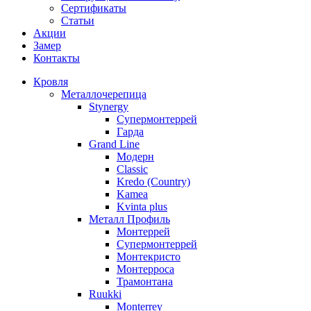
Сертификаты
Статьи
Акции
Замер
Контакты
Кровля
Металлочерепица
Stynergy
Супермонтеррей
Гарда
Grand Line
Модерн
Classic
Kredo (Country)
Kamea
Kvinta plus
Металл Профиль
Монтеррей
Супермонтеррей
Монтекристо
Монтерроса
Трамонтана
Ruukki
Monterrey