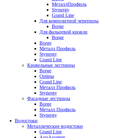
МеталлПрофиль
Stynergy
Grand Line
Для композитной черепицы
Borge
Для фальцевой кровли
Borge
Borge
Металл Профиль
Stynergy
Grand Line
Кровельные лестницы
Borge
Optima
Grand Line
Металл Профиль
Stynergy
Фасадные лестницы
Borge
Металл Профиль
Stynergy
Водостоки
Металлические водостоки
Grand Line
AquAsystem