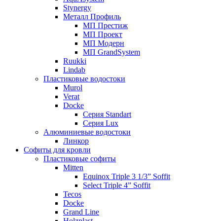
Stynergy
Металл Профиль
МП Престиж
МП Проект
МП Модерн
МП GrandSystem
Ruukki
Lindab
Пластиковые водостоки
Murol
Verat
Docke
Серия Standart
Серия Lux
Алюминиевые водостоки
Линкор
Софиты для кровли
Пластиковые софиты
Mitten
Equinox Triple 3 1/3” Soffit
Select Triple 4” Soffit
Tecos
Docke
Grand Line
Holzplast