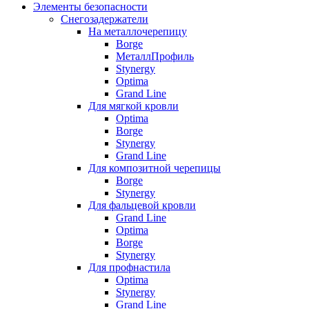
Элементы безопасности
Снегозадержатели
На металлочерепицу
Borge
МеталлПрофиль
Stynergy
Optima
Grand Line
Для мягкой кровли
Optima
Borge
Stynergy
Grand Line
Для композитной черепицы
Borge
Stynergy
Для фальцевой кровли
Grand Line
Optima
Borge
Stynergy
Для профнастила
Optima
Stynergy
Grand Line