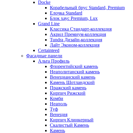
Docke
Корабельный брус Standard, Premium
Елочка Standard
Блок хаус Premium, Lux
Grand Line
Классика Стандарт-коллекция
Акрил Премиум-коллекция
Tundra Дизайн-коллекция
Лайт Эконом-коллекция
Certainteed
Фасадные панели
Альта Профиль
Флорентийский камень
Неаполитанский камень
Венецианский камень
Камень Шотландский
Пражский камень
Кирпич Рижский
Комби
Неаполь
Туф
Венеция
Кирпич Клинкерный
Скалистый Камень
Камень