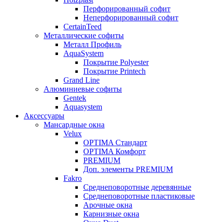
Перфорированный софит
Неперфорированный софит
CertainTeed
Металлические софиты
Металл Профиль
AquaSystem
Покрытие Polyester
Покрытие Printech
Grand Line
Алюминиевые софиты
Gentek
Aquasystem
Аксессуары
Мансардные окна
Velux
OPTIMA Стандарт
OPTIMA Комфорт
PREMIUM
Доп. элементы PREMIUM
Fakro
Cреднеповоротные деревянные
Cреднеповоротные пластиковые
Арочные окна
Карнизные окна