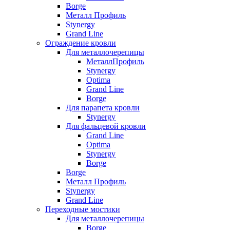
Borge
Металл Профиль
Stynergy
Grand Line
Ограждение кровли
Для металлочерепицы
МеталлПрофиль
Stynergy
Optima
Grand Line
Borge
Для парапета кровли
Stynergy
Для фальцевой кровли
Grand Line
Optima
Stynergy
Borge
Borge
Металл Профиль
Stynergy
Grand Line
Переходные мостики
Для металлочерепицы
Borge