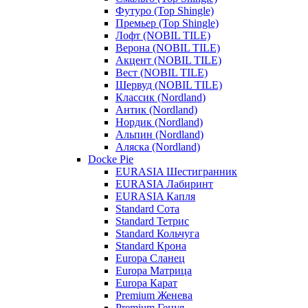
Футуро (Top Shingle)
Премьер (Top Shingle)
Лофт (NOBIL TILE)
Верона (NOBIL TILE)
Акцент (NOBIL TILE)
Вест (NOBIL TILE)
Шервуд (NOBIL TILE)
Классик (Nordland)
Антик (Nordland)
Нордик (Nordland)
Альпин (Nordland)
Аляска (Nordland)
Docke Pie
EURASIA Шестигранник
EURASIA Лабиринт
EURASIA Капля
Standard Сота
Standard Тетрис
Standard Кольчуга
Standard Крона
Europa Сланец
Europa Матрица
Europa Карат
Premium Женева
Premium Генуя