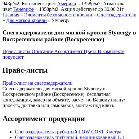
943р/м2; Континент цвет
Америка
- 1358р/м2; Атлантика
цвет
Тенерифе
- 1358р/м2. Акция действует до 30.06.21г
Главная
»
Элементы безопасности кровли
»
Снегозадержатели
»
Для мягкой кровли
»
Stynergy
Снегозадержатели для мягкой кровли Stynergy в
Воскресенском районе (Воскресенске)
Прайс-листы
Описание
Ассортимент
Цвета
В комплекте
покупают
Прайс-листы
Прайс-лист на снегозадержатели
Снегозадержатели для мягкой кровли Stynergy в
Воскресенском районе (Воскресенске): бесплатная
консультация, замер на объекте, расчет по Вашему плану/
проекту, доставка или самовывоз, монтаж под ключ.
Ассортимент продукции
Снегозадержатель трубчатый LOW COST 3 метра
Снегозадержатель трубчатый, неоцинкованный L 1