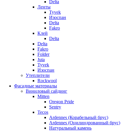
Delta
Ленты
Tyvek
Изоспан
Delta
Fakro
Клей
Delta
Delta
Fakro
Folder
Juta
Tyvek
Изоспан
Утеплители
Rockwool
Фасадные материалы
Виниловый сайдинг
Mitten
Oregon Pride
Sentry
Tecos
Ardennes (Корабельный брус)
Ardennes (Оцилиндрованный брус)
Натуральный камень