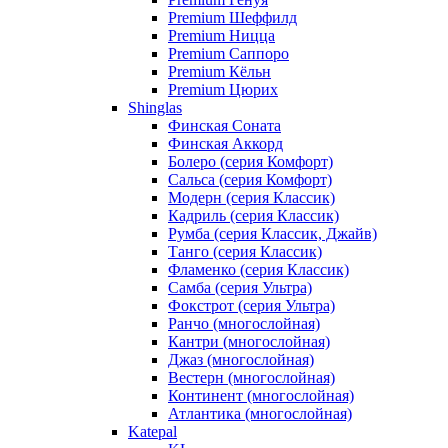
Premium Шеффилд
Premium Ницца
Premium Саппоро
Premium Кёльн
Premium Цюрих
Shinglas
Финская Соната
Финская Аккорд
Болеро (серия Комфорт)
Сальса (серия Комфорт)
Модерн (серия Классик)
Кадриль (серия Классик)
Румба (серия Классик, Джайв)
Танго (серия Классик)
Фламенко (серия Классик)
Самба (серия Ультра)
Фокстрот (серия Ультра)
Ранчо (многослойная)
Кантри (многослойная)
Джаз (многослойная)
Вестерн (многослойная)
Континент (многослойная)
Атлантика (многослойная)
Katepal