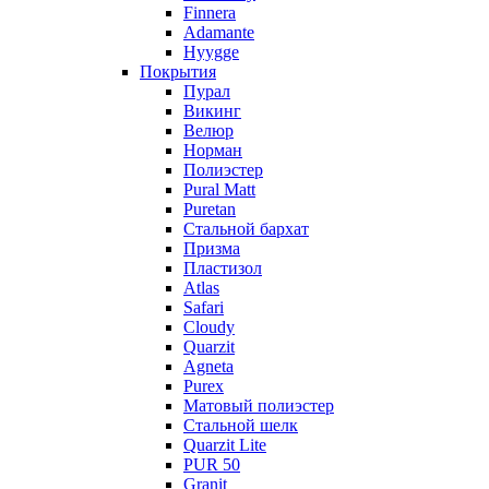
Finnera
Adamante
Hyygge
Покрытия
Пурал
Викинг
Велюр
Норман
Полиэстер
Pural Matt
Puretan
Стальной бархат
Призма
Пластизол
Atlas
Safari
Cloudy
Quarzit
Agneta
Purex
Матовый полиэстер
Стальной шелк
Quarzit Lite
PUR 50
Granit