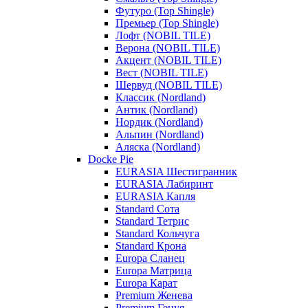
Футуро (Top Shingle)
Премьер (Top Shingle)
Лофт (NOBIL TILE)
Верона (NOBIL TILE)
Акцент (NOBIL TILE)
Вест (NOBIL TILE)
Шервуд (NOBIL TILE)
Классик (Nordland)
Антик (Nordland)
Нордик (Nordland)
Альпин (Nordland)
Аляска (Nordland)
Docke Pie
EURASIA Шестигранник
EURASIA Лабиринт
EURASIA Капля
Standard Сота
Standard Тетрис
Standard Кольчуга
Standard Крона
Europa Сланец
Europa Матрица
Europa Карат
Premium Женева
Premium Генуя