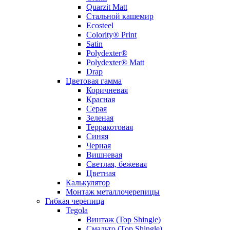
Quarzit Matt
Стальной кашемир
Ecosteel
Colority® Print
Satin
Polydexter®
Polydexter® Matt
Drap
Цветовая гамма
Коричневая
Красная
Серая
Зеленая
Терракотовая
Синяя
Черная
Вишневая
Светлая, бежевая
Цветная
Калькулятор
Монтаж металлочерепицы
Гибкая черепица
Tegola
Винтаж (Top Shingle)
Смальто (Top Shingle)