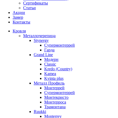
Сертификаты
Статьи
Акции
Замер
Контакты
Кровля
Металлочерепица
Stynergy
Супермонтеррей
Гарда
Grand Line
Модерн
Classic
Kredo (Country)
Kamea
Kvinta plus
Металл Профиль
Монтеррей
Супермонтеррей
Монтекристо
Монтерроса
Трамонтана
Ruukki
Monterrey