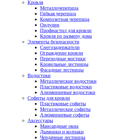
Кровля
Металлочерепица
Гибкая черепица
Композитная черепица
Ондулин
Профнастил для кровли
Кровля по размеру дома
Элементы безопасности
Снегозадержатели
Ограждение кровли
Переходные мостики
Кровельные лестницы
Фасадные лестницы
Водостоки
Металлические водостоки
Пластиковые водостоки
Алюминиевые водостоки
Софиты для кровли
Пластиковые софиты
Металлические софиты
Алюминиевые софиты
Аксессуары
Мансардные окна
Дымники и колпаки
Чердачные лестницы