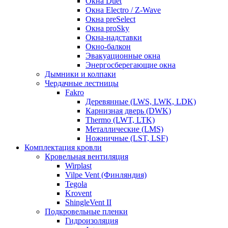
Окна Duet
Окна Electro / Z-Wave
Окна preSelect
Окна proSky
Окна-надставки
Окно-балкон
Эвакуационные окна
Энергосберегающие окна
Дымники и колпаки
Чердачные лестницы
Fakro
Деревянные (LWS, LWK, LDK)
Карнизная дверь (DWK)
Thermo (LWT, LTK)
Металлические (LMS)
Ножничные (LST, LSF)
Комплектация кровли
Кровельная вентиляция
Wirplast
Vilpe Vent (Финляндия)
Tegola
Krovent
ShingleVent II
Подкровельные пленки
Гидроизоляция