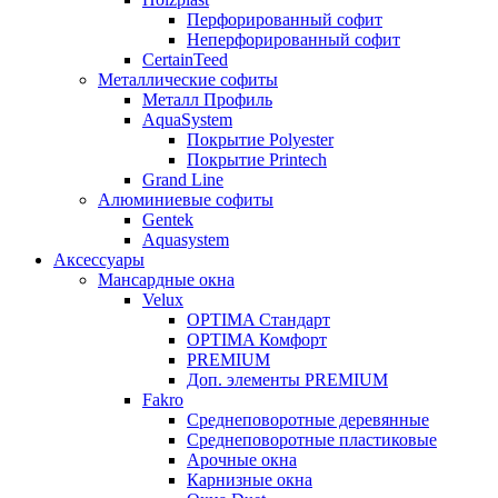
Перфорированный софит
Неперфорированный софит
CertainTeed
Металлические софиты
Металл Профиль
AquaSystem
Покрытие Polyester
Покрытие Printech
Grand Line
Алюминиевые софиты
Gentek
Aquasystem
Аксессуары
Мансардные окна
Velux
OPTIMA Стандарт
OPTIMA Комфорт
PREMIUM
Доп. элементы PREMIUM
Fakro
Cреднеповоротные деревянные
Cреднеповоротные пластиковые
Арочные окна
Карнизные окна