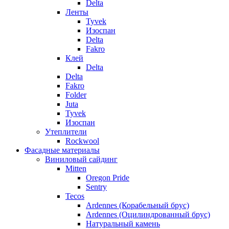
Delta
Ленты
Tyvek
Изоспан
Delta
Fakro
Клей
Delta
Delta
Fakro
Folder
Juta
Tyvek
Изоспан
Утеплители
Rockwool
Фасадные материалы
Виниловый сайдинг
Mitten
Oregon Pride
Sentry
Tecos
Ardennes (Корабельный брус)
Ardennes (Оцилиндрованный брус)
Натуральный камень