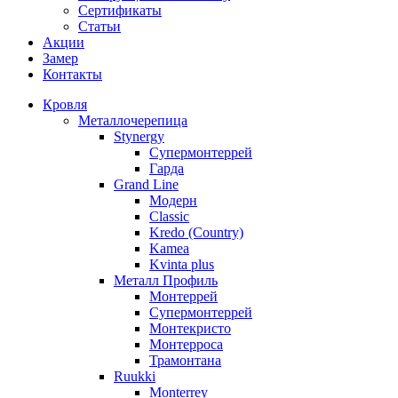
Сертификаты
Статьи
Акции
Замер
Контакты
Кровля
Металлочерепица
Stynergy
Супермонтеррей
Гарда
Grand Line
Модерн
Classic
Kredo (Country)
Kamea
Kvinta plus
Металл Профиль
Монтеррей
Супермонтеррей
Монтекристо
Монтерроса
Трамонтана
Ruukki
Monterrey