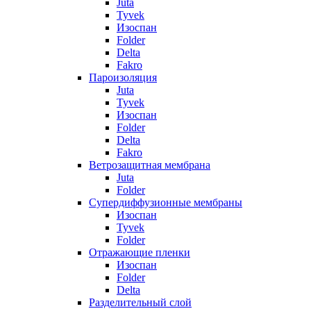
Juta
Tyvek
Изоспан
Folder
Delta
Fakro
Пароизоляция
Juta
Tyvek
Изоспан
Folder
Delta
Fakro
Ветрозащитная мембрана
Juta
Folder
Супердиффузионные мембраны
Изоспан
Tyvek
Folder
Отражающие пленки
Изоспан
Folder
Delta
Разделительный слой