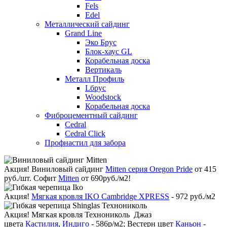
Fels
Edel
Металлический сайдинг
Grand Line
Эко Брус
Блок-хаус GL
Корабельная доска
Вертикаль
Металл Профиль
Lбрус
Woodstock
Корабельная доска
Фиброцементный сайдинг
Cedral
Cedral Click
Профнастил для забора
Акция!
Виниловый сайдинг
Mitten серия Oregon Pride
от 415
руб./шт. Софит
Mitten
от 690руб./м2!
Акция!
Мягкая кровля IKO Cambridge XPRESS
- 972 руб./м2
Акция!
Мягкая кровля Технониколь Джаз
цвета
Кастилия
,
Индиго
- 586р/м2; Вестерн цвет
Каньон
-