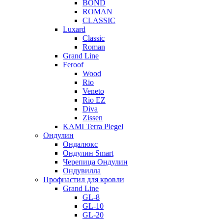
BOND
ROMAN
CLASSIC
Luxard
Classic
Roman
Grand Line
Feroof
Wood
Rio
Veneto
Rio EZ
Diva
Zissen
KAMI Terra Plegel
Ондулин
Ондалюкс
Ондулин Smart
Черепица Ондулин
Ондувилла
Профнастил для кровли
Grand Line
GL-8
GL-10
GL-20