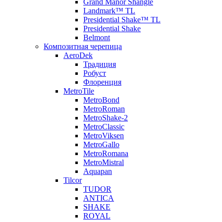
Grand Manor Shangle
Landmark™ TL
Presidential Shake™ TL
Presidential Shake
Belmont
Композитная черепица
AeroDek
Традиция
Робуст
Флоренция
MetroTile
MetroBond
MetroRoman
MetroShake-2
MetroClassic
MetroViksen
MetroGallo
MetroRomana
MetroMistral
Aquapan
Tilcor
TUDOR
ANTICA
SHAKE
ROYAL