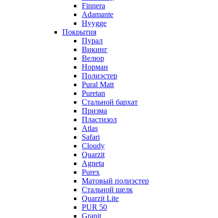
Finnera
Adamante
Hyygge
Покрытия
Пурал
Викинг
Велюр
Норман
Полиэстер
Pural Matt
Puretan
Стальной бархат
Призма
Пластизол
Atlas
Safari
Cloudy
Quarzit
Agneta
Purex
Матовый полиэстер
Стальной шелк
Quarzit Lite
PUR 50
Granit