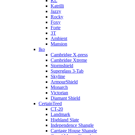
KL
Katrilli
Jazzy
Rocky
Foxy
Forte
3T
Ambient
Mansion
Iko
Cambridge X-press
Cambridge Xtreme
Stormshield
Superglass 3-Tab
Skyline
ArmourShield
Monarch
Victorian
Diamant Shield
CertainTeed
CT-20
Landmark
Highland Slate
Independence Shangle
Carriage House Shangle