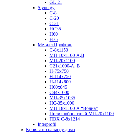
GL-21
Stynergy
C-8
C-20
C-21
НС35
Н60
H75
Металл Профиль
С-8х1150
МП-10x1100-А,В
МП-20х1100
С21х1000-А, В
H-75х750
Н-114х750
Н-114х600
Н60х845
С44х1000
МП-35х1035
НС-35х1000
МП-18х1100-А “Волна”
Поликарбонатный МП-20х1100
ПВХ С-8х1214
Interprofil
Кровля по размеру дома