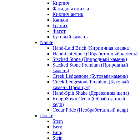
Кирпич
Фасадная плитка
Кирпич-антик
Каньон
Гранит
Фагот
Бутовый камень
Nailite
Hand-Laid Brick (Кирпичная кладка)
Hand-Cut Stone (Обработанный камень)
Stacked Stone (Природный камень)
Stacked Stone Premium (Природный
камень)
Creek Ledgestone (Бутовый камень)
Creek Ledgestone Premium (Бутовый
камень Премиум)
Hand-Split Shake (Деревянная щепа)
RoughSawn Cedar (Обработанный
кедр)
Cedar Pride (Необработанный кедр)
Docke
Stern
Berg
Burg
Stein