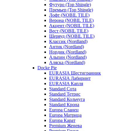
Футуро (Top Shingle)
Премьер (Top Shingle)
Лофт (NOBIL TILE)
Верона (NOBIL TILE)
Акцент (NOBIL TILE)
Вест (NOBIL TILE)
Шервуд (NOBIL TILE)
Классик (Nordland)
Антик (Nordland)
Нордик (Nordland)
Альпин (Nordland)
Аляска (Nordland)
Docke Pie
EURASIA Шестигранник
EURASIA Лабиринт
EURASIA Капля
Standard Сота
Standard Тетрис
Standard Кольчуга
Standard Крона
Europa Сланец
Europa Матрица
Europa Карат
Premium Женева
Premium Генуя