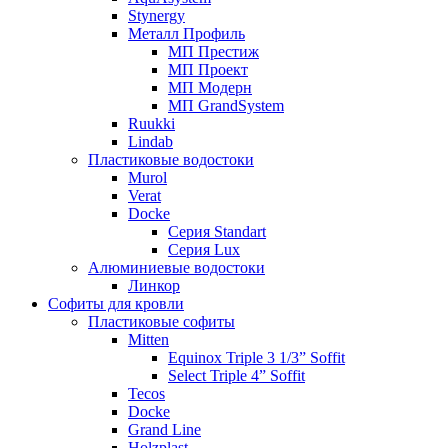
Stynergy
Металл Профиль
МП Престиж
МП Проект
МП Модерн
МП GrandSystem
Ruukki
Lindab
Пластиковые водостоки
Murol
Verat
Docke
Серия Standart
Серия Lux
Алюминиевые водостоки
Линкор
Софиты для кровли
Пластиковые софиты
Mitten
Equinox Triple 3 1/3” Soffit
Select Triple 4” Soffit
Tecos
Docke
Grand Line
Holzplast