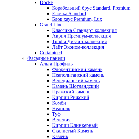
Docke
Корабельный брус Standard, Premium
Елочка Standard
Блок хаус Premium, Lux
Grand Line
Классика Стандарт-коллекция
Акрил Премиум-коллекция
Tundra Дизайн-коллекция
Лайт Эконом-коллекция
Certainteed
Фасадные панели
Альта Профиль
Флорентийский камень
Неаполитанский камень
Венецианский камень
Камень Шотландский
Пражский камень
Кирпич Рижский
Комби
Неаполь
Туф
Венеция
Кирпич Клинкерный
Скалистый Камень
Камень