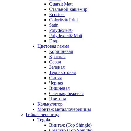
Quarzit Matt
Стальной кашемир
Ecosteel
Colority® Print
Satin
Polydexter®
Polydexter® Matt
Drap
Цветовая гамма
Коричневая
Красная
Серая
Зеленая
Терракотовая
Синяя
Черная
Вишневая
Светлая, бежевая
Цветная
Калькулятор
Монтаж металлочерепицы
Гибкая черепица
Tegola
Винтаж (Top Shingle)
Смальто (Top Shingle)