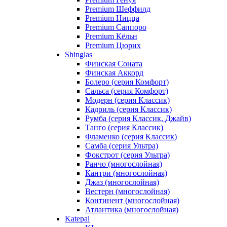
Premium Шеффилд
Premium Ницца
Premium Саппоро
Premium Кёльн
Premium Цюрих
Shinglas
Финская Соната
Финская Аккорд
Болеро (серия Комфорт)
Сальса (серия Комфорт)
Модерн (серия Классик)
Кадриль (серия Классик)
Румба (серия Классик, Джайв)
Танго (серия Классик)
Фламенко (серия Классик)
Самба (серия Ультра)
Фокстрот (серия Ультра)
Ранчо (многослойная)
Кантри (многослойная)
Джаз (многослойная)
Вестерн (многослойная)
Континент (многослойная)
Атлантика (многослойная)
Katepal