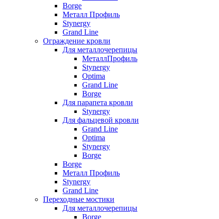
Borge
Металл Профиль
Stynergy
Grand Line
Ограждение кровли
Для металлочерепицы
МеталлПрофиль
Stynergy
Optima
Grand Line
Borge
Для парапета кровли
Stynergy
Для фальцевой кровли
Grand Line
Optima
Stynergy
Borge
Borge
Металл Профиль
Stynergy
Grand Line
Переходные мостики
Для металлочерепицы
Borge