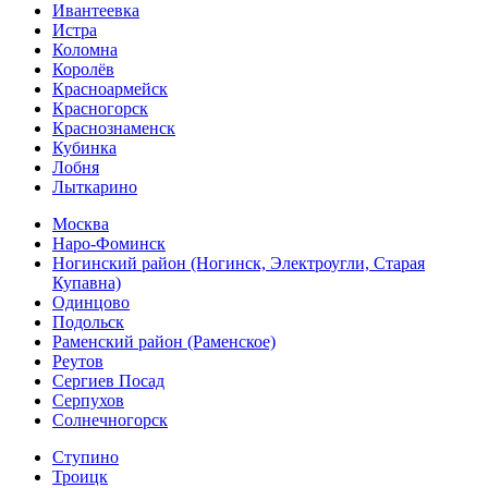
Ивантеевка
Истра
Коломна
Королёв
Красноармейск
Красногорск
Краснознаменск
Кубинка
Лобня
Лыткарино
Москва
Наро-Фоминск
Ногинский район (Ногинск, Электроугли, Старая
Купавна)
Одинцово
Подольск
Раменский район (Раменское)
Реутов
Сергиев Посад
Серпухов
Солнечногорск
Ступино
Троицк