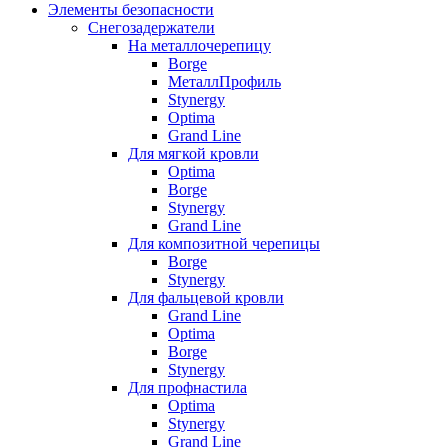
Элементы безопасности
Снегозадержатели
На металлочерепицу
Borge
МеталлПрофиль
Stynergy
Optima
Grand Line
Для мягкой кровли
Optima
Borge
Stynergy
Grand Line
Для композитной черепицы
Borge
Stynergy
Для фальцевой кровли
Grand Line
Optima
Borge
Stynergy
Для профнастила
Optima
Stynergy
Grand Line