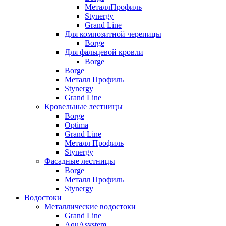
МеталлПрофиль
Stynergy
Grand Line
Для композитной черепицы
Borge
Для фальцевой кровли
Borge
Borge
Металл Профиль
Stynergy
Grand Line
Кровельные лестницы
Borge
Optima
Grand Line
Металл Профиль
Stynergy
Фасадные лестницы
Borge
Металл Профиль
Stynergy
Водостоки
Металлические водостоки
Grand Line
AquAsystem