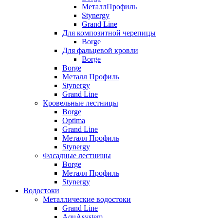
МеталлПрофиль
Stynergy
Grand Line
Для композитной черепицы
Borge
Для фальцевой кровли
Borge
Borge
Металл Профиль
Stynergy
Grand Line
Кровельные лестницы
Borge
Optima
Grand Line
Металл Профиль
Stynergy
Фасадные лестницы
Borge
Металл Профиль
Stynergy
Водостоки
Металлические водостоки
Grand Line
AquAsystem