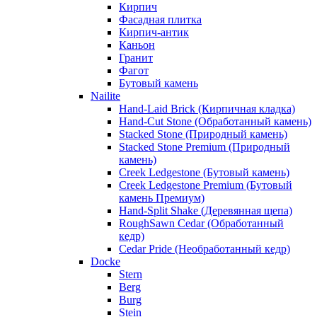
Кирпич
Фасадная плитка
Кирпич-антик
Каньон
Гранит
Фагот
Бутовый камень
Nailite
Hand-Laid Brick (Кирпичная кладка)
Hand-Cut Stone (Обработанный камень)
Stacked Stone (Природный камень)
Stacked Stone Premium (Природный
камень)
Creek Ledgestone (Бутовый камень)
Creek Ledgestone Premium (Бутовый
камень Премиум)
Hand-Split Shake (Деревянная щепа)
RoughSawn Cedar (Обработанный
кедр)
Cedar Pride (Необработанный кедр)
Docke
Stern
Berg
Burg
Stein