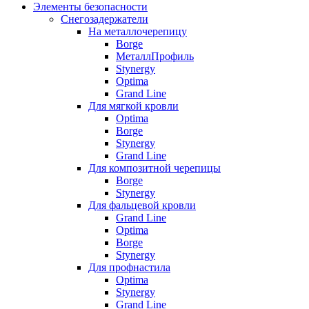
Элементы безопасности
Снегозадержатели
На металлочерепицу
Borge
МеталлПрофиль
Stynergy
Optima
Grand Line
Для мягкой кровли
Optima
Borge
Stynergy
Grand Line
Для композитной черепицы
Borge
Stynergy
Для фальцевой кровли
Grand Line
Optima
Borge
Stynergy
Для профнастила
Optima
Stynergy
Grand Line