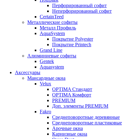
Перфорированный софит
Неперфорированный софит
CertainTeed
Металлические софиты
Металл Профиль
AquaSystem
Покрытие Polyester
Покрытие Printech
Grand Line
Алюминиевые софиты
Gentek
Aquasystem
Аксессуары
Мансардные окна
Velux
OPTIMA Стандарт
OPTIMA Комфорт
PREMIUM
Доп. элементы PREMIUM
Fakro
Cреднеповоротные деревянные
Cреднеповоротные пластиковые
Арочные окна
Карнизные окна