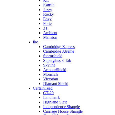
KL
Katrilli
Jazzy
Rocky
Foxy
Forte
3T
Ambient
Mansion
Iko
Cambridge X-press
Cambridge Xtreme
Stormshield
Superglass 3-Tab
Skyline
ArmourShield
Monarch
Victorian
Diamant Shield
CertainTeed
CT-20
Landmark
Highland Slate
Independence Shangle
Carriage House Shangle