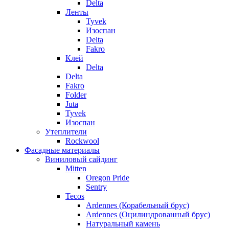
Delta
Ленты
Tyvek
Изоспан
Delta
Fakro
Клей
Delta
Delta
Fakro
Folder
Juta
Tyvek
Изоспан
Утеплители
Rockwool
Фасадные материалы
Виниловый сайдинг
Mitten
Oregon Pride
Sentry
Tecos
Ardennes (Корабельный брус)
Ardennes (Оцилиндрованный брус)
Натуральный камень