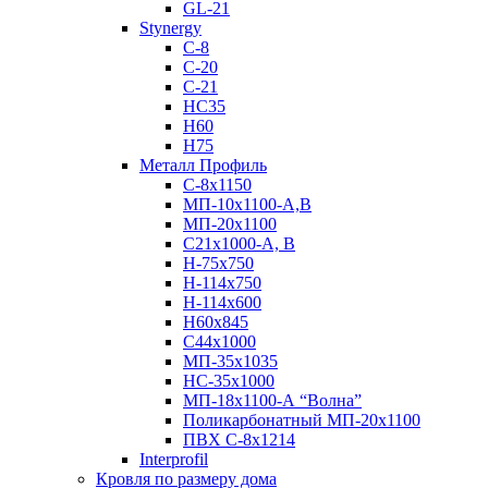
GL-21
Stynergy
C-8
C-20
C-21
НС35
Н60
H75
Металл Профиль
С-8х1150
МП-10x1100-А,В
МП-20х1100
С21х1000-А, В
H-75х750
Н-114х750
Н-114х600
Н60х845
С44х1000
МП-35х1035
НС-35х1000
МП-18х1100-А “Волна”
Поликарбонатный МП-20х1100
ПВХ С-8х1214
Interprofil
Кровля по размеру дома