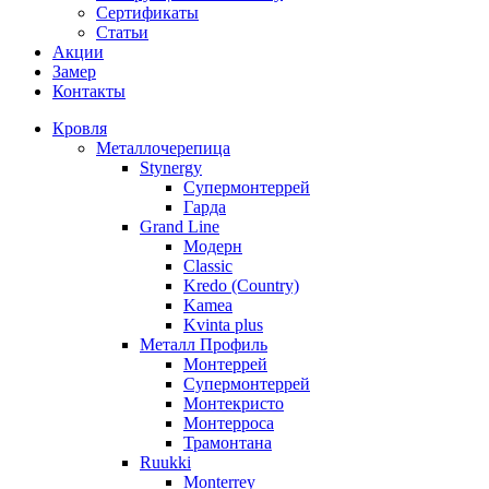
Сертификаты
Статьи
Акции
Замер
Контакты
Кровля
Металлочерепица
Stynergy
Супермонтеррей
Гарда
Grand Line
Модерн
Classic
Kredo (Country)
Kamea
Kvinta plus
Металл Профиль
Монтеррей
Супермонтеррей
Монтекристо
Монтерроса
Трамонтана
Ruukki
Monterrey