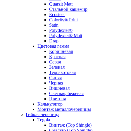
Quarzit Matt
Стальной кашемир
Ecosteel
Colority® Print
Satin
Polydexter®
Polydexter® Matt
Drap
Цветовая гамма
Коричневая
Красная
Серая
Зеленая
Терракотовая
Синяя
Черная
Вишневая
Светлая, бежевая
Цветная
Калькулятор
Монтаж металлочерепицы
Гибкая черепица
Tegola
Винтаж (Top Shingle)
Смальто (Top Shingle)