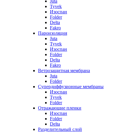
Juta
Tyvek
Изоспан
Folder
Delta
Fakro
Пароизоляция
Juta
Tyvek
Изоспан
Folder
Delta
Fakro
Ветрозащитная мембрана
Juta
Folder
Супердиффузионные мембраны
Изоспан
Tyvek
Folder
Отражающие пленки
Изоспан
Folder
Delta
Разделительный слой