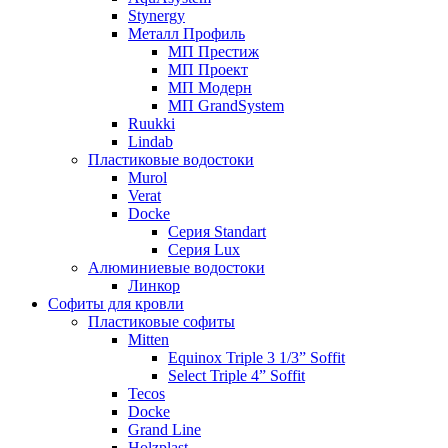
Stynergy
Металл Профиль
МП Престиж
МП Проект
МП Модерн
МП GrandSystem
Ruukki
Lindab
Пластиковые водостоки
Murol
Verat
Docke
Серия Standart
Серия Lux
Алюминиевые водостоки
Линкор
Софиты для кровли
Пластиковые софиты
Mitten
Equinox Triple 3 1/3” Soffit
Select Triple 4” Soffit
Tecos
Docke
Grand Line
Holzplast