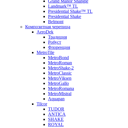
Grand Manor Shangle
Landmark™ TL
Presidential Shake™ TL
Presidential Shake
Belmont
Композитная черепица
AeroDek
Традиция
Робуст
Флоренция
MetroTile
MetroBond
MetroRoman
MetroShake-2
MetroClassic
MetroViksen
MetroGallo
MetroRomana
MetroMistral
Aquapan
Tilcor
TUDOR
ANTICA
SHAKE
ROYAL