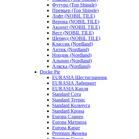
Футуро (Top Shingle)
Премьер (Top Shingle)
Лофт (NOBIL TILE)
Верона (NOBIL TILE)
Акцент (NOBIL TILE)
Вест (NOBIL TILE)
Шервуд (NOBIL TILE)
Классик (Nordland)
Антик (Nordland)
Нордик (Nordland)
Альпин (Nordland)
Аляска (Nordland)
Docke Pie
EURASIA Шестигранник
EURASIA Лабиринт
EURASIA Капля
Standard Сота
Standard Тетрис
Standard Кольчуга
Standard Крона
Europa Сланец
Europa Матрица
Europa Карат
Premium Женева
Premium Генуя