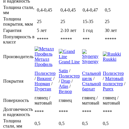
и надежность
Толщина стали,
0,4-0,45
0,4-0,45
0,4-0,47
0,5
мм
Толщина
25
25
15-35
25
покрытия, мкм
Гарантия
5 лет
2-10 лет
1 год
30 лет
Популярность в
*****
*****
***
*****
классе
Производитель
Металл
Ruukki
Stynergy
Grand Line
Профиль
Satin
/
Полиэстер
Стальной
Полиэстер
Полиэстер
/
Викинг
/
шелк
/
/
Матовый
Покрытия
/
Drap
/
Норман
/
Стальной
полиэстер
/
Atlas
/
Пуретан
бархат
Purex
Велюр
глянец /
глянец /
глянец /
Поверхность
глянец
матовый
матовый
матовый
Долговечность
****
****
****
****
и надежность
Толщина
0,5
0,5
0,5
0,5
стали, мм