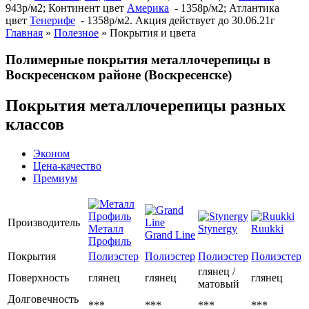
943р/м2; Континент цвет
Америка
- 1358р/м2; Атлантика
цвет
Тенерифе
- 1358р/м2. Акция действует до 30.06.21г
Главная
»
Полезное
»
Покрытия и цвета
Полимерные покрытия металлочерепицы в
Воскресенском районе (Воскресенске)
Покрытия металлочерепицы разных
классов
Эконом
Цена-качество
Премиум
Производитель
Металл
Stynergy
Ruukki
Grand Line
Профиль
Покрытия
Полиэстер
Полиэстер
Полиэстер
Полиэстер
глянец /
Поверхность
глянец
глянец
глянец
матовый
Долговечность
***
***
***
***