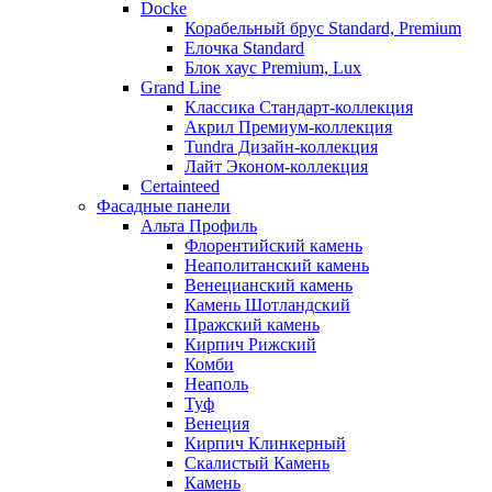
Docke
Корабельный брус Standard, Premium
Елочка Standard
Блок хаус Premium, Lux
Grand Line
Классика Стандарт-коллекция
Акрил Премиум-коллекция
Tundra Дизайн-коллекция
Лайт Эконом-коллекция
Certainteed
Фасадные панели
Альта Профиль
Флорентийский камень
Неаполитанский камень
Венецианский камень
Камень Шотландский
Пражский камень
Кирпич Рижский
Комби
Неаполь
Туф
Венеция
Кирпич Клинкерный
Скалистый Камень
Камень