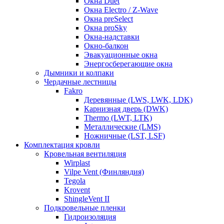
Окна Duet
Окна Electro / Z-Wave
Окна preSelect
Окна proSky
Окна-надставки
Окно-балкон
Эвакуационные окна
Энергосберегающие окна
Дымники и колпаки
Чердачные лестницы
Fakro
Деревянные (LWS, LWK, LDK)
Карнизная дверь (DWK)
Thermo (LWT, LTK)
Металлические (LMS)
Ножничные (LST, LSF)
Комплектация кровли
Кровельная вентиляция
Wirplast
Vilpe Vent (Финляндия)
Tegola
Krovent
ShingleVent II
Подкровельные пленки
Гидроизоляция