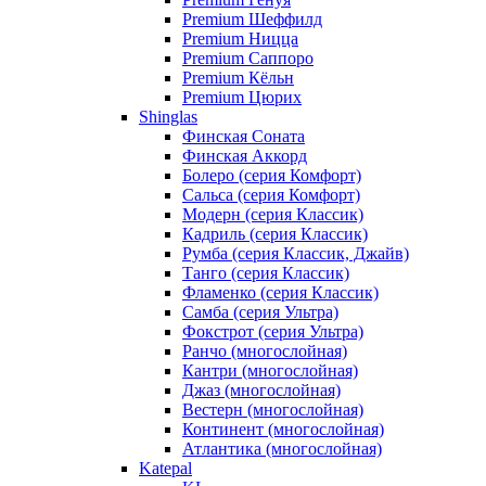
Premium Шеффилд
Premium Ницца
Premium Саппоро
Premium Кёльн
Premium Цюрих
Shinglas
Финская Соната
Финская Аккорд
Болеро (серия Комфорт)
Сальса (серия Комфорт)
Модерн (серия Классик)
Кадриль (серия Классик)
Румба (серия Классик, Джайв)
Танго (серия Классик)
Фламенко (серия Классик)
Самба (серия Ультра)
Фокстрот (серия Ультра)
Ранчо (многослойная)
Кантри (многослойная)
Джаз (многослойная)
Вестерн (многослойная)
Континент (многослойная)
Атлантика (многослойная)
Katepal