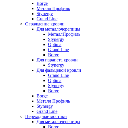
Borge
Металл Профиль
Stynergy
Grand Line
Ограждение кровли
Для металлочерепицы
МеталлПрофиль
Stynergy
Optima
Grand Line
Borge
Для парапета кровли
Stynergy
Для фальцевой кровли
Grand Line
Optima
Stynergy
Borge
Borge
Металл Профиль
Stynergy
Grand Line
Переходные мостики
Для металлочерепицы
Borge