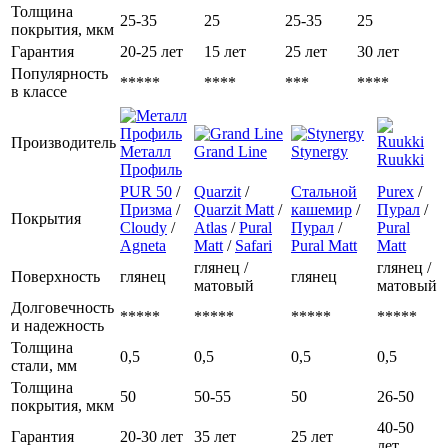
Толщина
25-35
25
25-35
25
покрытия, мкм
Гарантия
20-25 лет
15 лет
25 лет
30 лет
Популярность
*****
****
***
****
в классе
Производитель
Металл
Grand Line
Stynergy
Ruukki
Профиль
PUR 50
/
Quarzit
/
Стальной
Purex
/
Призма
/
Quarzit Matt
/
кашемир
/
Пурал
/
Покрытия
Cloudy
/
Atlas
/
Pural
Пурал
/
Pural
Agneta
Matt
/
Safari
Pural Matt
Matt
глянец /
глянец /
Поверхность
глянец
глянец
матовый
матовый
Долговечность
*****
*****
*****
*****
и надежность
Толщина
0,5
0,5
0,5
0,5
стали, мм
Толщина
50
50-55
50
26-50
покрытия, мкм
40-50
Гарантия
20-30 лет
35 лет
25 лет
лет