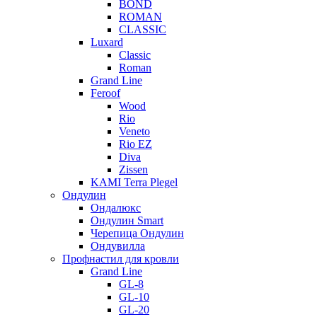
BOND
ROMAN
CLASSIC
Luxard
Classic
Roman
Grand Line
Feroof
Wood
Rio
Veneto
Rio EZ
Diva
Zissen
KAMI Terra Plegel
Ондулин
Ондалюкс
Ондулин Smart
Черепица Ондулин
Ондувилла
Профнастил для кровли
Grand Line
GL-8
GL-10
GL-20