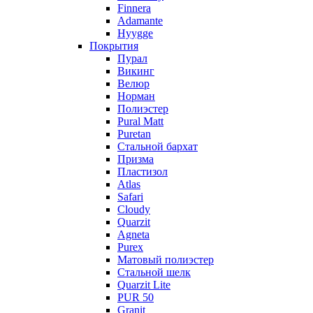
Finnera
Adamante
Hyygge
Покрытия
Пурал
Викинг
Велюр
Норман
Полиэстер
Pural Matt
Puretan
Стальной бархат
Призма
Пластизол
Atlas
Safari
Cloudy
Quarzit
Agneta
Purex
Матовый полиэстер
Стальной шелк
Quarzit Lite
PUR 50
Granit