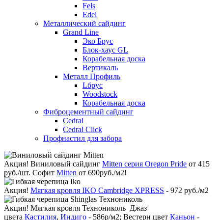
Fels
Edel
Металлический сайдинг
Grand Line
Эко Брус
Блок-хаус GL
Корабельная доска
Вертикаль
Металл Профиль
Lбрус
Woodstock
Корабельная доска
Фиброцементный сайдинг
Cedral
Cedral Click
Профнастил для забора
Акция!
Виниловый сайдинг
Mitten серия Oregon Pride
от 415
руб./шт. Софит
Mitten
от 690руб./м2!
Акция!
Мягкая кровля IKO Cambridge XPRESS
- 972 руб./м2
Акция!
Мягкая кровля Технониколь Джаз
цвета
Кастилия
,
Индиго
- 586р/м2; Вестерн цвет
Каньон
-