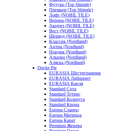
Футуро (Top Shingle)
Премьер (Top Shingle)
Лофт (NOBIL TILE)
Верона (NOBIL TILE)
Акцент (NOBIL TILE)
Вест (NOBIL TILE)
Шервуд (NOBIL TILE)
Классик (Nordland)
Антик (Nordland)
Нордик (Nordland)
Альпин (Nordland)
Аляска (Nordland)
Docke Pie
EURASIA Шестигранник
EURASIA Лабиринт
EURASIA Капля
Standard Сота
Standard Тетрис
Standard Кольчуга
Standard Крона
Europa Сланец
Europa Матрица
Europa Карат
Premium Женева
Premium Генуя