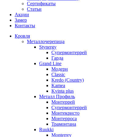
Сертификаты
Статьи
Акции
Замер
Контакты
Кровля
Металлочерепица
Stynergy
Супермонтеррей
Гарда
Grand Line
Модерн
Classic
Kredo (Country)
Kamea
Kvinta plus
Металл Профиль
Монтеррей
Супермонтеррей
Монтекристо
Монтерроса
Трамонтана
Ruukki
Monterrey