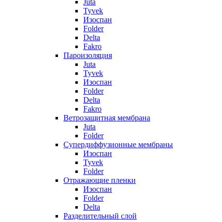
Juta
Tyvek
Изоспан
Folder
Delta
Fakro
Пароизоляция
Juta
Tyvek
Изоспан
Folder
Delta
Fakro
Ветрозащитная мембрана
Juta
Folder
Супердиффузионные мембраны
Изоспан
Tyvek
Folder
Отражающие пленки
Изоспан
Folder
Delta
Разделительный слой