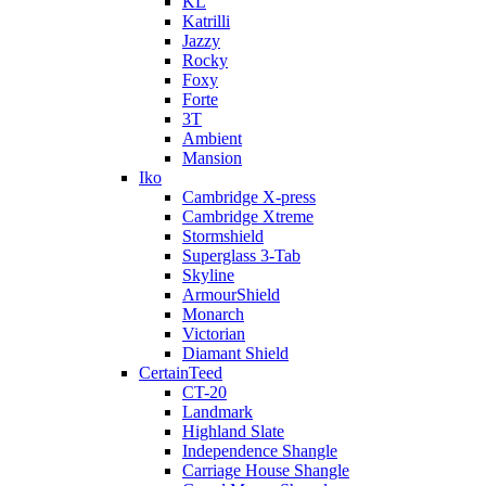
KL
Katrilli
Jazzy
Rocky
Foxy
Forte
3T
Ambient
Mansion
Iko
Cambridge X-press
Cambridge Xtreme
Stormshield
Superglass 3-Tab
Skyline
ArmourShield
Monarch
Victorian
Diamant Shield
CertainTeed
CT-20
Landmark
Highland Slate
Independence Shangle
Carriage House Shangle