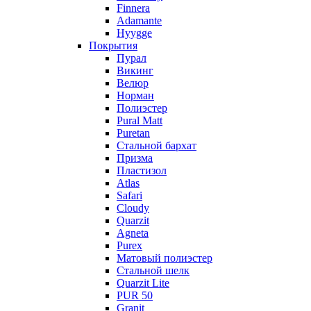
Finnera
Adamante
Hyygge
Покрытия
Пурал
Викинг
Велюр
Норман
Полиэстер
Pural Matt
Puretan
Стальной бархат
Призма
Пластизол
Atlas
Safari
Cloudy
Quarzit
Agneta
Purex
Матовый полиэстер
Стальной шелк
Quarzit Lite
PUR 50
Granit