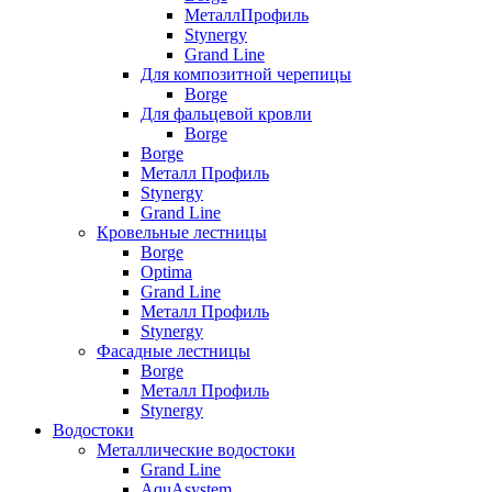
МеталлПрофиль
Stynergy
Grand Line
Для композитной черепицы
Borge
Для фальцевой кровли
Borge
Borge
Металл Профиль
Stynergy
Grand Line
Кровельные лестницы
Borge
Optima
Grand Line
Металл Профиль
Stynergy
Фасадные лестницы
Borge
Металл Профиль
Stynergy
Водостоки
Металлические водостоки
Grand Line
AquAsystem