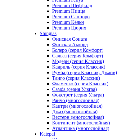
Premium Шеффилд
Premium Ницца
Premium Саппоро
Premium Кёльн
Premium Цюрих
Shinglas
Финская Соната
Финская Аккорд
Болеро (серия Комфорт)
Сальса (серия Комфорт)
Модерн (серия Классик)
Кадриль (серия Классик)
Румба (серия Классик, Джайв)
Танго (серия Классик)
Фламенко (серия Классик)
Самба (серия Ультра)
Фокстрот (серия Ультра)
Ранчо (многослойная)
Кантри (многослойная)
Джаз (многослойная)
Вестерн (многослойная)
Континент (многослойная)
Атлантика (многослойная)
Katepal