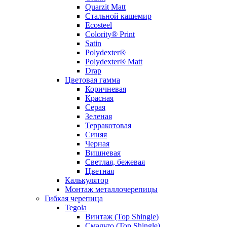
Quarzit Matt
Стальной кашемир
Ecosteel
Colority® Print
Satin
Polydexter®
Polydexter® Matt
Drap
Цветовая гамма
Коричневая
Красная
Серая
Зеленая
Терракотовая
Синяя
Черная
Вишневая
Светлая, бежевая
Цветная
Калькулятор
Монтаж металлочерепицы
Гибкая черепица
Tegola
Винтаж (Top Shingle)
Смальто (Top Shingle)