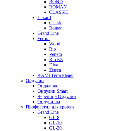
BOND
ROMAN
CLASSIC
Luxard
Classic
Roman
Grand Line
Feroof
Wood
Rio
Veneto
Rio EZ
Diva
Zissen
KAMI Terra Plegel
Ондулин
Ондалюкс
Ондулин Smart
Черепица Ондулин
Ондувилла
Профнастил для кровли
Grand Line
GL-8
GL-10
GL-20