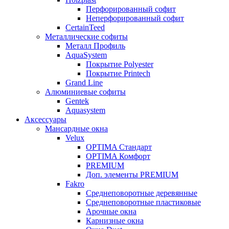
Перфорированный софит
Неперфорированный софит
CertainTeed
Металлические софиты
Металл Профиль
AquaSystem
Покрытие Polyester
Покрытие Printech
Grand Line
Алюминиевые софиты
Gentek
Aquasystem
Аксессуары
Мансардные окна
Velux
OPTIMA Стандарт
OPTIMA Комфорт
PREMIUM
Доп. элементы PREMIUM
Fakro
Cреднеповоротные деревянные
Cреднеповоротные пластиковые
Арочные окна
Карнизные окна