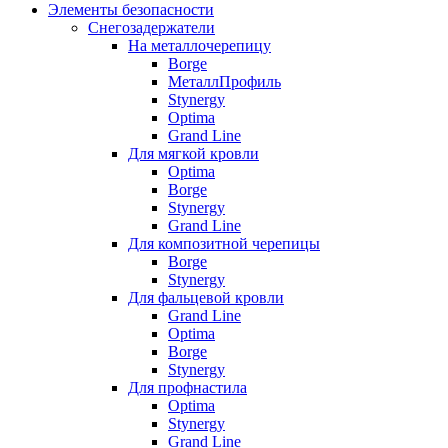
Элементы безопасности
Снегозадержатели
На металлочерепицу
Borge
МеталлПрофиль
Stynergy
Optima
Grand Line
Для мягкой кровли
Optima
Borge
Stynergy
Grand Line
Для композитной черепицы
Borge
Stynergy
Для фальцевой кровли
Grand Line
Optima
Borge
Stynergy
Для профнастила
Optima
Stynergy
Grand Line