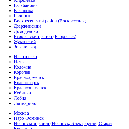
Апрелевка
Балабаново
Балашиха
Бронницы
Воскресенский район (Воскресенск)
Дзержинский
Домодедово
Егорьевский район (Егорьевск)
Жуковский
Зеленоград
Ивантеевка
Истра
Коломна
Королёв
Красноармейск
Красногорск
Краснознаменск
Кубинка
Лобня
Лыткарино
Москва
Наро-Фоминск
Ногинский район (Ногинск, Электроугли, Старая
Купавна)