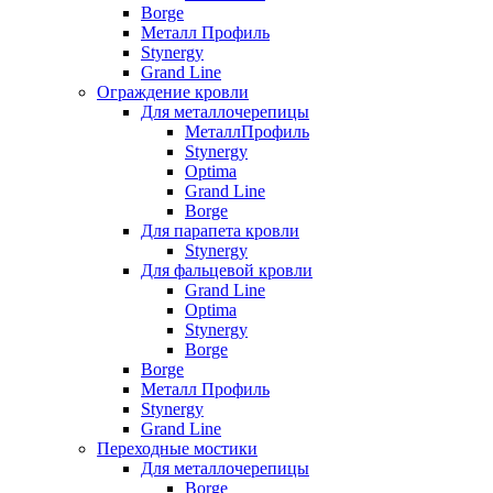
Borge
Металл Профиль
Stynergy
Grand Line
Ограждение кровли
Для металлочерепицы
МеталлПрофиль
Stynergy
Optima
Grand Line
Borge
Для парапета кровли
Stynergy
Для фальцевой кровли
Grand Line
Optima
Stynergy
Borge
Borge
Металл Профиль
Stynergy
Grand Line
Переходные мостики
Для металлочерепицы
Borge