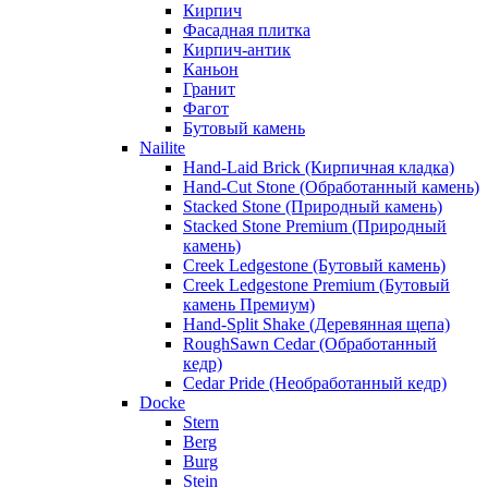
Кирпич
Фасадная плитка
Кирпич-антик
Каньон
Гранит
Фагот
Бутовый камень
Nailite
Hand-Laid Brick (Кирпичная кладка)
Hand-Cut Stone (Обработанный камень)
Stacked Stone (Природный камень)
Stacked Stone Premium (Природный
камень)
Creek Ledgestone (Бутовый камень)
Creek Ledgestone Premium (Бутовый
камень Премиум)
Hand-Split Shake (Деревянная щепа)
RoughSawn Cedar (Обработанный
кедр)
Cedar Pride (Необработанный кедр)
Docke
Stern
Berg
Burg
Stein