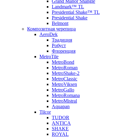
Grand Manor Shangle
Landmark™ TL
Presidential Shake™ TL
Presidential Shake
Belmont
Композитная черепица
AeroDek
Традиция
Робуст
Флоренция
MetroTile
MetroBond
MetroRoman
MetroShake-2
MetroClassic
MetroViksen
MetroGallo
MetroRomana
MetroMistral
Aquapan
Tilcor
TUDOR
ANTICA
SHAKE
ROYAL