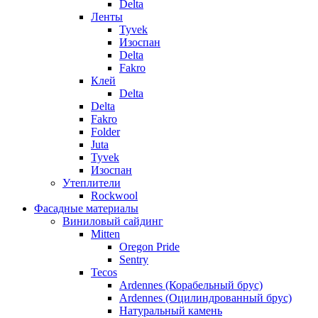
Delta
Ленты
Tyvek
Изоспан
Delta
Fakro
Клей
Delta
Delta
Fakro
Folder
Juta
Tyvek
Изоспан
Утеплители
Rockwool
Фасадные материалы
Виниловый сайдинг
Mitten
Oregon Pride
Sentry
Tecos
Ardennes (Корабельный брус)
Ardennes (Оцилиндрованный брус)
Натуральный камень