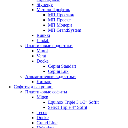
Stynergy
Металл Профиль
МП Престиж
МП Проект
МП Модерн
МП GrandSystem
Ruukki
Lindab
Пластиковые водостоки
Murol
Verat
Docke
Серия Standart
Серия Lux
Алюминиевые водостоки
Линкор
Софиты для кровли
Пластиковые софиты
Mitten
Equinox Triple 3 1/3” Soffit
Select Triple 4” Soffit
Tecos
Docke
Grand Line
Holzplast