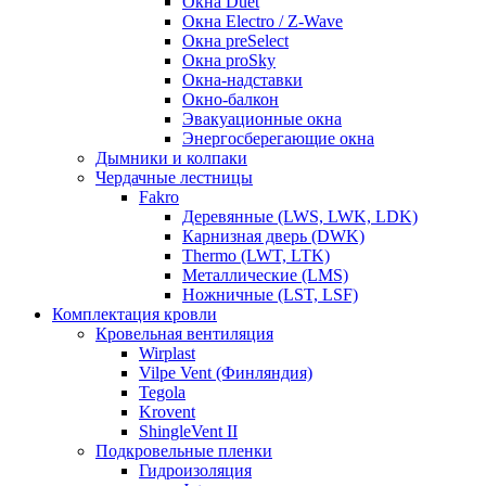
Окна Duet
Окна Electro / Z-Wave
Окна preSelect
Окна proSky
Окна-надставки
Окно-балкон
Эвакуационные окна
Энергосберегающие окна
Дымники и колпаки
Чердачные лестницы
Fakro
Деревянные (LWS, LWK, LDK)
Карнизная дверь (DWK)
Thermo (LWT, LTK)
Металлические (LMS)
Ножничные (LST, LSF)
Комплектация кровли
Кровельная вентиляция
Wirplast
Vilpe Vent (Финляндия)
Tegola
Krovent
ShingleVent II
Подкровельные пленки
Гидроизоляция