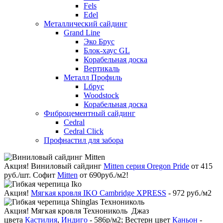
Fels
Edel
Металлический сайдинг
Grand Line
Эко Брус
Блок-хаус GL
Корабельная доска
Вертикаль
Металл Профиль
Lбрус
Woodstock
Корабельная доска
Фиброцементный сайдинг
Cedral
Cedral Click
Профнастил для забора
Акция!
Виниловый сайдинг
Mitten серия Oregon Pride
от 415
руб./шт. Софит
Mitten
от 690руб./м2!
Акция!
Мягкая кровля IKO Cambridge XPRESS
- 972 руб./м2
Акция!
Мягкая кровля Технониколь Джаз
цвета
Кастилия
,
Индиго
- 586р/м2; Вестерн цвет
Каньон
-