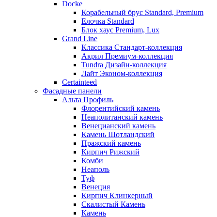
Docke
Корабельный брус Standard, Premium
Елочка Standard
Блок хаус Premium, Lux
Grand Line
Классика Стандарт-коллекция
Акрил Премиум-коллекция
Tundra Дизайн-коллекция
Лайт Эконом-коллекция
Certainteed
Фасадные панели
Альта Профиль
Флорентийский камень
Неаполитанский камень
Венецианский камень
Камень Шотландский
Пражский камень
Кирпич Рижский
Комби
Неаполь
Туф
Венеция
Кирпич Клинкерный
Скалистый Камень
Камень