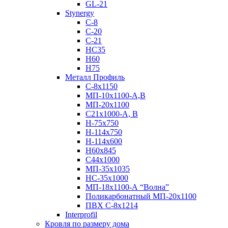
GL-21
Stynergy
C-8
C-20
C-21
НС35
Н60
H75
Металл Профиль
С-8х1150
МП-10x1100-А,В
МП-20х1100
С21х1000-А, В
H-75х750
Н-114х750
Н-114х600
Н60х845
С44х1000
МП-35х1035
НС-35х1000
МП-18х1100-А “Волна”
Поликарбонатный МП-20х1100
ПВХ С-8х1214
Interprofil
Кровля по размеру дома