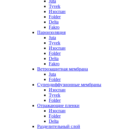
Juta
Tyvek
Изоспан
Folder
Delta
Fakro
Пароизоляция
Juta
Tyvek
Изоспан
Folder
Delta
Fakro
Ветрозащитная мембрана
Juta
Folder
Супердиффузионные мембраны
Изоспан
Tyvek
Folder
Отражающие пленки
Изоспан
Folder
Delta
Разделительный слой