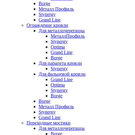
Borge
Металл Профиль
Stynergy
Grand Line
Ограждение кровли
Для металлочерепицы
МеталлПрофиль
Stynergy
Optima
Grand Line
Borge
Для парапета кровли
Stynergy
Для фальцевой кровли
Grand Line
Optima
Stynergy
Borge
Borge
Металл Профиль
Stynergy
Grand Line
Переходные мостики
Для металлочерепицы
Borge