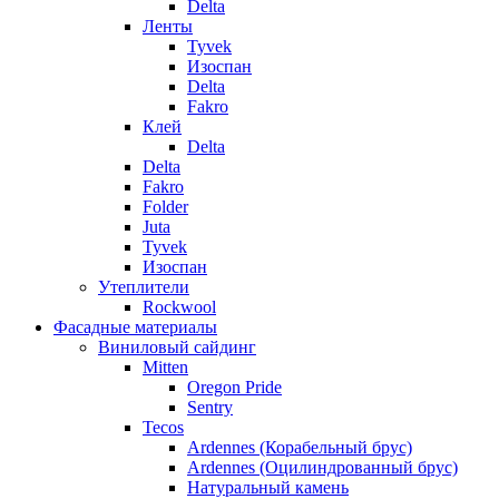
Delta
Ленты
Tyvek
Изоспан
Delta
Fakro
Клей
Delta
Delta
Fakro
Folder
Juta
Tyvek
Изоспан
Утеплители
Rockwool
Фасадные материалы
Виниловый сайдинг
Mitten
Oregon Pride
Sentry
Tecos
Ardennes (Корабельный брус)
Ardennes (Оцилиндрованный брус)
Натуральный камень