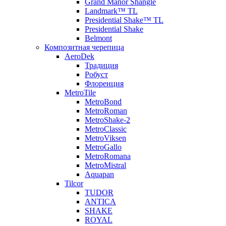
Grand Manor Shangle
Landmark™ TL
Presidential Shake™ TL
Presidential Shake
Belmont
Композитная черепица
AeroDek
Традиция
Робуст
Флоренция
MetroTile
MetroBond
MetroRoman
MetroShake-2
MetroClassic
MetroViksen
MetroGallo
MetroRomana
MetroMistral
Aquapan
Tilcor
TUDOR
ANTICA
SHAKE
ROYAL