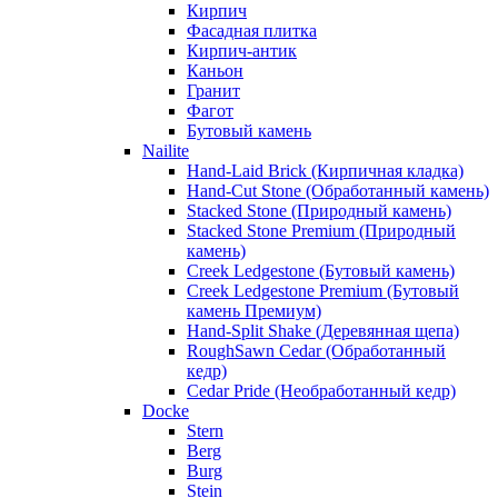
Кирпич
Фасадная плитка
Кирпич-антик
Каньон
Гранит
Фагот
Бутовый камень
Nailite
Hand-Laid Brick (Кирпичная кладка)
Hand-Cut Stone (Обработанный камень)
Stacked Stone (Природный камень)
Stacked Stone Premium (Природный
камень)
Creek Ledgestone (Бутовый камень)
Creek Ledgestone Premium (Бутовый
камень Премиум)
Hand-Split Shake (Деревянная щепа)
RoughSawn Cedar (Обработанный
кедр)
Cedar Pride (Необработанный кедр)
Docke
Stern
Berg
Burg
Stein