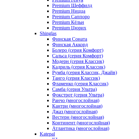
Premium Шеффилд
Premium Ницца
Premium Саппоро
Premium Кёльн
Premium Цюрих
Shinglas
Финская Соната
Финская Аккорд
Болеро (серия Комфорт)
Сальса (серия Комфорт)
Модерн (серия Классик)
Кадриль (серия Классик)
Румба (серия Классик, Джайв)
Танго (серия Классик)
Фламенко (серия Классик)
Самба (серия Ультра)
Фокстрот (серия Ультра)
Ранчо (многослойная)
Кантри (многослойная)
Джаз (многослойная)
Вестерн (многослойная)
Континент (многослойная)
Атлантика (многослойная)
Katepal