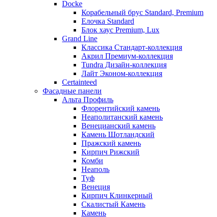
Docke
Корабельный брус Standard, Premium
Елочка Standard
Блок хаус Premium, Lux
Grand Line
Классика Стандарт-коллекция
Акрил Премиум-коллекция
Tundra Дизайн-коллекция
Лайт Эконом-коллекция
Certainteed
Фасадные панели
Альта Профиль
Флорентийский камень
Неаполитанский камень
Венецианский камень
Камень Шотландский
Пражский камень
Кирпич Рижский
Комби
Неаполь
Туф
Венеция
Кирпич Клинкерный
Скалистый Камень
Камень