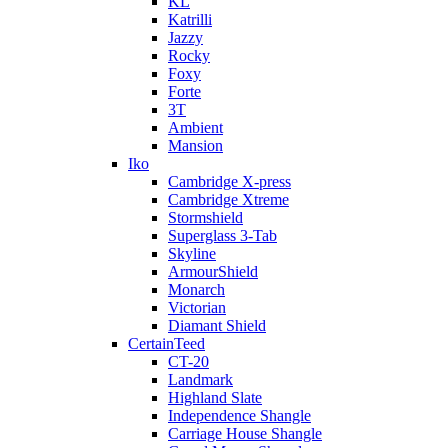
KL
Katrilli
Jazzy
Rocky
Foxy
Forte
3T
Ambient
Mansion
Iko
Cambridge X-press
Cambridge Xtreme
Stormshield
Superglass 3-Tab
Skyline
ArmourShield
Monarch
Victorian
Diamant Shield
CertainTeed
CT-20
Landmark
Highland Slate
Independence Shangle
Carriage House Shangle