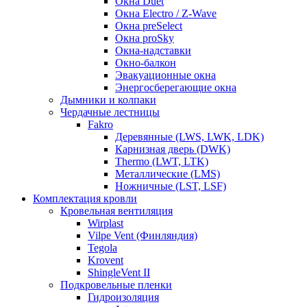
Окна Duet
Окна Electro / Z-Wave
Окна preSelect
Окна proSky
Окна-надставки
Окно-балкон
Эвакуационные окна
Энергосберегающие окна
Дымники и колпаки
Чердачные лестницы
Fakro
Деревянные (LWS, LWK, LDK)
Карнизная дверь (DWK)
Thermo (LWT, LTK)
Металлические (LMS)
Ножничные (LST, LSF)
Комплектация кровли
Кровельная вентиляция
Wirplast
Vilpe Vent (Финляндия)
Tegola
Krovent
ShingleVent II
Подкровельные пленки
Гидроизоляция