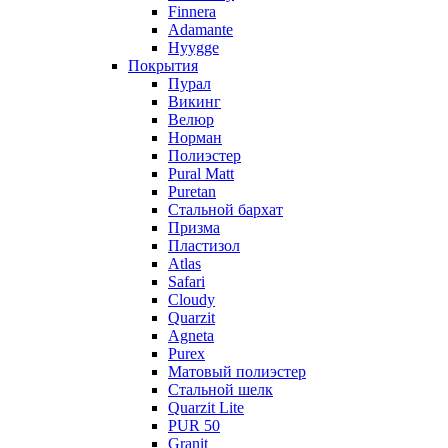
Finnera
Adamante
Hyygge
Покрытия
Пурал
Викинг
Велюр
Норман
Полиэстер
Pural Matt
Puretan
Стальной бархат
Призма
Пластизол
Atlas
Safari
Cloudy
Quarzit
Agneta
Purex
Матовый полиэстер
Стальной шелк
Quarzit Lite
PUR 50
Granit