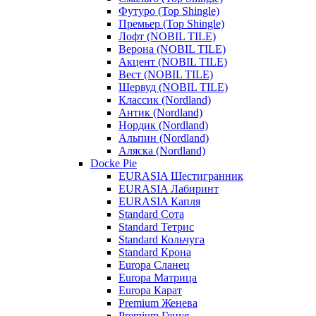
Футуро (Top Shingle)
Премьер (Top Shingle)
Лофт (NOBIL TILE)
Верона (NOBIL TILE)
Акцент (NOBIL TILE)
Вест (NOBIL TILE)
Шервуд (NOBIL TILE)
Классик (Nordland)
Антик (Nordland)
Нордик (Nordland)
Альпин (Nordland)
Аляска (Nordland)
Docke Pie
EURASIA Шестигранник
EURASIA Лабиринт
EURASIA Капля
Standard Сота
Standard Тетрис
Standard Кольчуга
Standard Крона
Europa Сланец
Europa Матрица
Europa Карат
Premium Женева
Premium Генуя