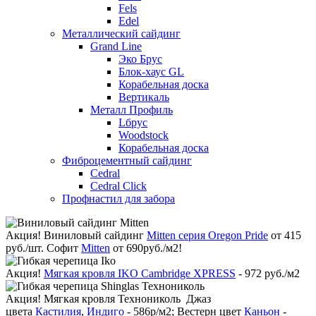
Fels
Edel
Металлический сайдинг
Grand Line
Эко Брус
Блок-хаус GL
Корабельная доска
Вертикаль
Металл Профиль
Lбрус
Woodstock
Корабельная доска
Фиброцементный сайдинг
Cedral
Cedral Click
Профнастил для забора
Акция!
Виниловый сайдинг
Mitten серия Oregon Pride
от 415
руб./шт. Софит
Mitten
от 690руб./м2!
Акция!
Мягкая кровля IKO Cambridge XPRESS
- 972 руб./м2
Акция!
Мягкая кровля Технониколь Джаз
цвета
Кастилия
,
Индиго
- 586р/м2; Вестерн цвет
Каньон
-