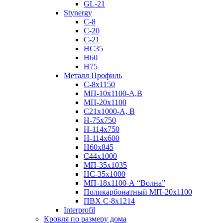
GL-21
Stynergy
C-8
C-20
C-21
НС35
Н60
H75
Металл Профиль
С-8х1150
МП-10x1100-А,В
МП-20х1100
С21х1000-А, В
H-75х750
Н-114х750
Н-114х600
Н60х845
С44х1000
МП-35х1035
НС-35х1000
МП-18х1100-А “Волна”
Поликарбонатный МП-20х1100
ПВХ С-8х1214
Interprofil
Кровля по размеру дома