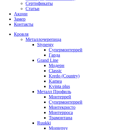
Сертификаты
Статьи
Акции
Замер
Контакты
Кровля
Металлочерепица
Stynergy
Супермонтеррей
Гарда
Grand Line
Модерн
Classic
Kredo (Country)
Kamea
Kvinta plus
Металл Профиль
Монтеррей
Супермонтеррей
Монтекристо
Монтерроса
Трамонтана
Ruukki
Monterrey