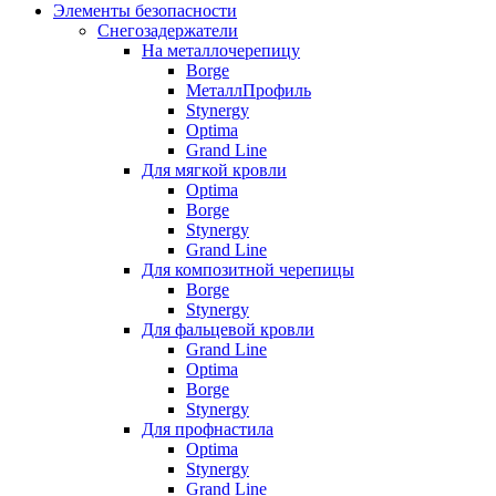
Элементы безопасности
Снегозадержатели
На металлочерепицу
Borge
МеталлПрофиль
Stynergy
Optima
Grand Line
Для мягкой кровли
Optima
Borge
Stynergy
Grand Line
Для композитной черепицы
Borge
Stynergy
Для фальцевой кровли
Grand Line
Optima
Borge
Stynergy
Для профнастила
Optima
Stynergy
Grand Line