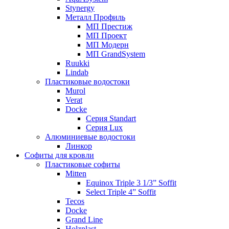
Stynergy
Металл Профиль
МП Престиж
МП Проект
МП Модерн
МП GrandSystem
Ruukki
Lindab
Пластиковые водостоки
Murol
Verat
Docke
Серия Standart
Серия Lux
Алюминиевые водостоки
Линкор
Софиты для кровли
Пластиковые софиты
Mitten
Equinox Triple 3 1/3” Soffit
Select Triple 4” Soffit
Tecos
Docke
Grand Line
Holzplast