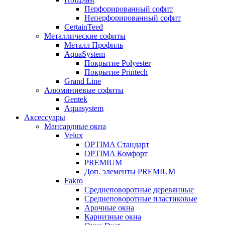
Перфорированный софит
Неперфорированный софит
CertainTeed
Металлические софиты
Металл Профиль
AquaSystem
Покрытие Polyester
Покрытие Printech
Grand Line
Алюминиевые софиты
Gentek
Aquasystem
Аксессуары
Мансардные окна
Velux
OPTIMA Стандарт
OPTIMA Комфорт
PREMIUM
Доп. элементы PREMIUM
Fakro
Cреднеповоротные деревянные
Cреднеповоротные пластиковые
Арочные окна
Карнизные окна