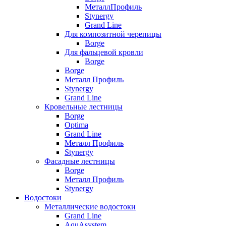
МеталлПрофиль
Stynergy
Grand Line
Для композитной черепицы
Borge
Для фальцевой кровли
Borge
Borge
Металл Профиль
Stynergy
Grand Line
Кровельные лестницы
Borge
Optima
Grand Line
Металл Профиль
Stynergy
Фасадные лестницы
Borge
Металл Профиль
Stynergy
Водостоки
Металлические водостоки
Grand Line
AquAsystem