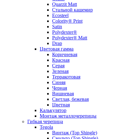
Quarzit Matt
Стальной кашемир
Ecosteel
Colority® Print
Satin
Polydexter®
Polydexter® Matt
Drap
Цветовая гамма
Коричневая
Красная
Серая
Зеленая
Терракотовая
Синяя
Черная
Вишневая
Светлая, бежевая
Цветная
Калькулятор
Монтаж металлочерепицы
Гибкая черепица
Tegola
Винтаж (Top Shingle)
Смальто (Top Shingle)