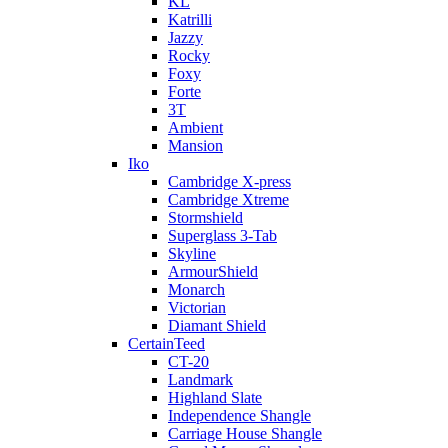
KL
Katrilli
Jazzy
Rocky
Foxy
Forte
3T
Ambient
Mansion
Iko
Cambridge X-press
Cambridge Xtreme
Stormshield
Superglass 3-Tab
Skyline
ArmourShield
Monarch
Victorian
Diamant Shield
CertainTeed
CT-20
Landmark
Highland Slate
Independence Shangle
Carriage House Shangle