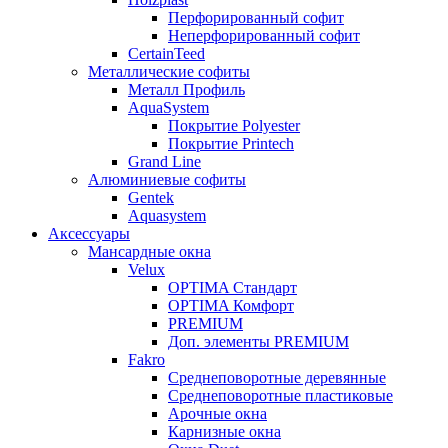
Перфорированный софит
Неперфорированный софит
CertainTeed
Металлические софиты
Металл Профиль
AquaSystem
Покрытие Polyester
Покрытие Printech
Grand Line
Алюминиевые софиты
Gentek
Aquasystem
Аксессуары
Мансардные окна
Velux
OPTIMA Стандарт
OPTIMA Комфорт
PREMIUM
Доп. элементы PREMIUM
Fakro
Cреднеповоротные деревянные
Cреднеповоротные пластиковые
Арочные окна
Карнизные окна