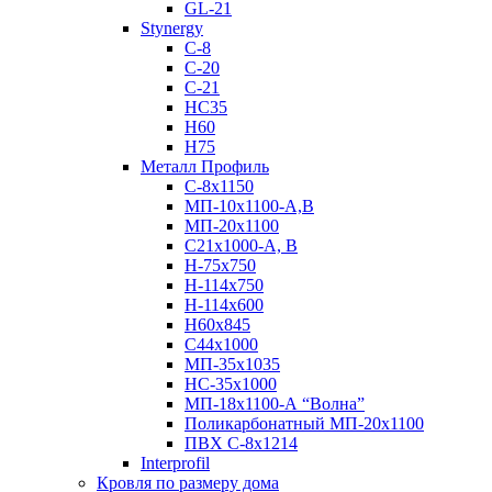
GL-21
Stynergy
C-8
C-20
C-21
НС35
Н60
H75
Металл Профиль
С-8х1150
МП-10x1100-А,В
МП-20х1100
С21х1000-А, В
H-75х750
Н-114х750
Н-114х600
Н60х845
С44х1000
МП-35х1035
НС-35х1000
МП-18х1100-А “Волна”
Поликарбонатный МП-20х1100
ПВХ С-8х1214
Interprofil
Кровля по размеру дома