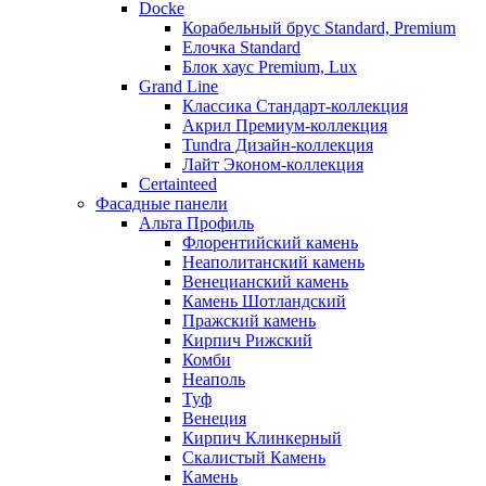
Docke
Корабельный брус Standard, Premium
Елочка Standard
Блок хаус Premium, Lux
Grand Line
Классика Стандарт-коллекция
Акрил Премиум-коллекция
Tundra Дизайн-коллекция
Лайт Эконом-коллекция
Certainteed
Фасадные панели
Альта Профиль
Флорентийский камень
Неаполитанский камень
Венецианский камень
Камень Шотландский
Пражский камень
Кирпич Рижский
Комби
Неаполь
Туф
Венеция
Кирпич Клинкерный
Скалистый Камень
Камень