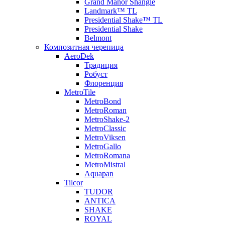
Grand Manor Shangle
Landmark™ TL
Presidential Shake™ TL
Presidential Shake
Belmont
Композитная черепица
AeroDek
Традиция
Робуст
Флоренция
MetroTile
MetroBond
MetroRoman
MetroShake-2
MetroClassic
MetroViksen
MetroGallo
MetroRomana
MetroMistral
Aquapan
Tilcor
TUDOR
ANTICA
SHAKE
ROYAL