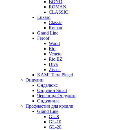
BOND
ROMAN
CLASSIC
Luxard
Classic
Roman
Grand Line
Feroof
Wood
Rio
Veneto
Rio EZ
Diva
Zissen
KAMI Terra Plegel
Ондулин
Ондалюкс
Ондулин Smart
Черепица Ондулин
Ондувилла
Профнастил для кровли
Grand Line
GL-8
GL-10
GL-20