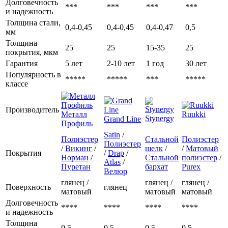
Долговечность
***
***
***
***
и надежность
Толщина стали,
0,4-0,45
0,4-0,45
0,4-0,47
0,5
мм
Толщина
25
25
15-35
25
покрытия, мкм
Гарантия
5 лет
2-10 лет
1 год
30 лет
Популярность в
*****
*****
***
*****
классе
Производитель
Металл
Ruukki
Stynergy
Grand Line
Профиль
Satin
/
Полиэстер
Стальной
Полиэстер
Полиэстер
/
Викинг
/
шелк
/
/
Матовый
Покрытия
/
Drap
/
Норман
/
Стальной
полиэстер
/
Atlas
/
Пуретан
бархат
Purex
Велюр
глянец /
глянец /
глянец /
Поверхность
глянец
матовый
матовый
матовый
Долговечность
****
****
****
****
и надежность
Толщина
0,5
0,5
0,5
0,5