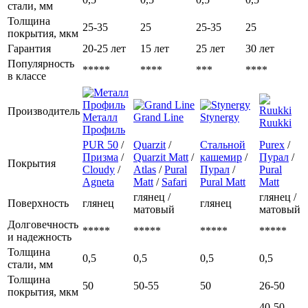
стали, мм
Толщина
25-35
25
25-35
25
покрытия, мкм
Гарантия
20-25 лет
15 лет
25 лет
30 лет
Популярность
*****
****
***
****
в классе
Производитель
Металл
Grand Line
Stynergy
Ruukki
Профиль
PUR 50
/
Quarzit
/
Стальной
Purex
/
Призма
/
Quarzit Matt
/
кашемир
/
Пурал
/
Покрытия
Cloudy
/
Atlas
/
Pural
Пурал
/
Pural
Agneta
Matt
/
Safari
Pural Matt
Matt
глянец /
глянец /
Поверхность
глянец
глянец
матовый
матовый
Долговечность
*****
*****
*****
*****
и надежность
Толщина
0,5
0,5
0,5
0,5
стали, мм
Толщина
50
50-55
50
26-50
покрытия, мкм
40-50