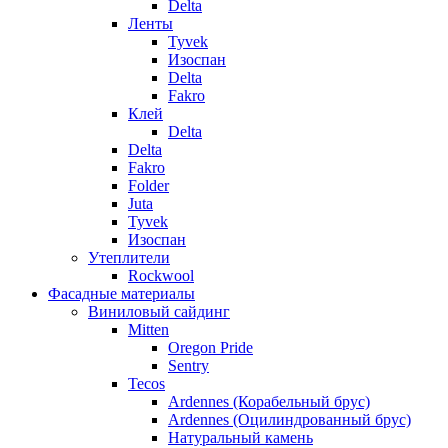
Delta
Ленты
Tyvek
Изоспан
Delta
Fakro
Клей
Delta
Delta
Fakro
Folder
Juta
Tyvek
Изоспан
Утеплители
Rockwool
Фасадные материалы
Виниловый сайдинг
Mitten
Oregon Pride
Sentry
Tecos
Ardennes (Корабельный брус)
Ardennes (Оцилиндрованный брус)
Натуральный камень