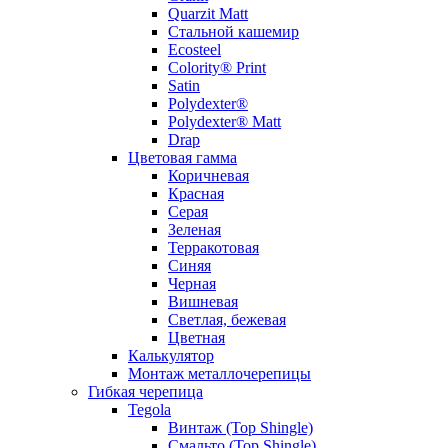
Quarzit Matt
Стальной кашемир
Ecosteel
Colority® Print
Satin
Polydexter®
Polydexter® Matt
Drap
Цветовая гамма
Коричневая
Красная
Серая
Зеленая
Терракотовая
Синяя
Черная
Вишневая
Светлая, бежевая
Цветная
Калькулятор
Монтаж металлочерепицы
Гибкая черепица
Tegola
Винтаж (Top Shingle)
Смальто (Top Shingle)