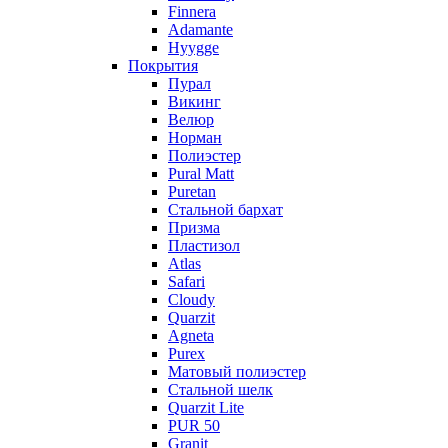
Finnera
Adamante
Hyygge
Покрытия
Пурал
Викинг
Велюр
Норман
Полиэстер
Pural Matt
Puretan
Стальной бархат
Призма
Пластизол
Atlas
Safari
Cloudy
Quarzit
Agneta
Purex
Матовый полиэстер
Стальной шелк
Quarzit Lite
PUR 50
Granit