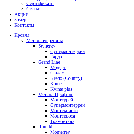
Сертификаты
Статьи
Акции
Замер
Контакты
Кровля
Металлочерепица
Stynergy
Супермонтеррей
Гарда
Grand Line
Модерн
Classic
Kredo (Country)
Kamea
Kvinta plus
Металл Профиль
Монтеррей
Супермонтеррей
Монтекристо
Монтерроса
Трамонтана
Ruukki
Monterrey