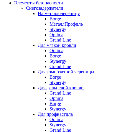
Элементы безопасности
Снегозадержатели
На металлочерепицу
Borge
МеталлПрофиль
Stynergy
Optima
Grand Line
Для мягкой кровли
Optima
Borge
Stynergy
Grand Line
Для композитной черепицы
Borge
Stynergy
Для фальцевой кровли
Grand Line
Optima
Borge
Stynergy
Для профнастила
Optima
Stynergy
Grand Line