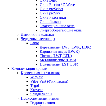
Окна Duet
Окна Electro / Z-Wave
Окна preSelect
Окна proSky
Окна-надставки
Окно-балкон
Эвакуационные окна
Энергосберегающие окна
Дымники и колпаки
Чердачные лестницы
Fakro
Деревянные (LWS, LWK, LDK)
Карнизная дверь (DWK)
Thermo (LWT, LTK)
Металлические (LMS)
Ножничные (LST, LSF)
Комплектация кровли
Кровельная вентиляция
Wirplast
Vilpe Vent (Финляндия)
Tegola
Krovent
ShingleVent II
Подкровельные пленки
Гидроизоляция