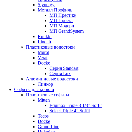
Stynergy
Металл Профиль
МП Престиж
МП Проект
МП Модерн
МП GrandSystem
Ruukki
Lindab
Пластиковые водостоки
Murol
Verat
Docke
Серия Standart
Серия Lux
Алюминиевые водостоки
Линкор
Софиты для кровли
Пластиковые софиты
Mitten
Equinox Triple 3 1/3” Soffit
Select Triple 4” Soffit
Tecos
Docke
Grand Line
Holzplast