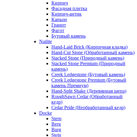
Кирпич
Фасадная плитка
Кирпич-антик
Каньон
Гранит
Фагот
Бутовый камень
Nailite
Hand-Laid Brick (Кирпичная кладка)
Hand-Cut Stone (Обработанный камень)
Stacked Stone (Природный камень)
Stacked Stone Premium (Природный
камень)
Creek Ledgestone (Бутовый камень)
Creek Ledgestone Premium (Бутовый
камень Премиум)
Hand-Split Shake (Деревянная щепа)
RoughSawn Cedar (Обработанный
кедр)
Cedar Pride (Необработанный кедр)
Docke
Stern
Berg
Burg
Stein