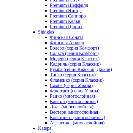
Premium Шеффилд
Premium Ницца
Premium Саппоро
Premium Кёльн
Premium Цюрих
Shinglas
Финская Соната
Финская Аккорд
Болеро (серия Комфорт)
Сальса (серия Комфорт)
Модерн (серия Классик)
Кадриль (серия Классик)
Румба (серия Классик, Джайв)
Танго (серия Классик)
Фламенко (серия Классик)
Самба (серия Ультра)
Фокстрот (серия Ультра)
Ранчо (многослойная)
Кантри (многослойная)
Джаз (многослойная)
Вестерн (многослойная)
Континент (многослойная)
Атлантика (многослойная)
Katepal