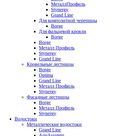
МеталлПрофиль
Stynergy
Grand Line
Для композитной черепицы
Borge
Для фальцевой кровли
Borge
Borge
Металл Профиль
Stynergy
Grand Line
Кровельные лестницы
Borge
Optima
Grand Line
Металл Профиль
Stynergy
Фасадные лестницы
Borge
Металл Профиль
Stynergy
Водостоки
Металлические водостоки
Grand Line
AquAsystem