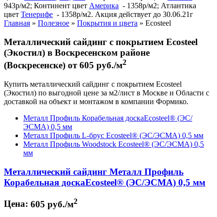
943р/м2; Континент цвет
Америка
- 1358р/м2; Атлантика
цвет
Тенерифе
- 1358р/м2. Акция действует до 30.06.21г
Главная
»
Полезное
»
Покрытия и цвета
»
Ecosteel
Металлический сайдинг с покрытием Ecosteel
(Экостил) в Воскресенском районе
2
(Воскресенске) от 605 руб./м
Купить металлический сайдинг с покрытием Ecosteel
(Экостил) по выгодной цене за м2/лист в Москве и Области с
доставкой на объект и монтажом в компании Формико.
Металл Профиль Корабельная доскаEcosteel® (ЭС/
ЭСМА) 0,5 мм
Металл Профиль L-брус Ecosteel® (ЭС/ЭСМА) 0,5 мм
Металл Профиль Woodstock Ecosteel® (ЭС/ЭСМА) 0,5
мм
Металлический сайдинг Металл Профиль
Корабельная доскаEcosteel® (ЭС/ЭСМА) 0,5 мм
2
Цена:
605 руб./м