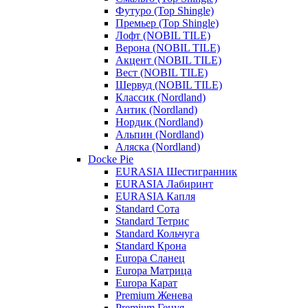
Футуро (Top Shingle)
Премьер (Top Shingle)
Лофт (NOBIL TILE)
Верона (NOBIL TILE)
Акцент (NOBIL TILE)
Вест (NOBIL TILE)
Шервуд (NOBIL TILE)
Классик (Nordland)
Антик (Nordland)
Нордик (Nordland)
Альпин (Nordland)
Аляска (Nordland)
Docke Pie
EURASIA Шестигранник
EURASIA Лабиринт
EURASIA Капля
Standard Сота
Standard Тетрис
Standard Кольчуга
Standard Крона
Europa Сланец
Europa Матрица
Europa Карат
Premium Женева
Premium Генуя