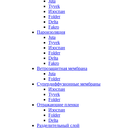
Juta
Tyvek
Изоспан
Folder
Delta
Fakro
Пароизоляция
Juta
Tyvek
Изоспан
Folder
Delta
Fakro
Ветрозащитная мембрана
Juta
Folder
Супердиффузионные мембраны
Изоспан
Tyvek
Folder
Отражающие пленки
Изоспан
Folder
Delta
Разделительный слой