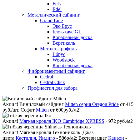
Fels
Edel
Металлический сайдинг
Grand Line
Эко Брус
Блок-хаус GL
Корабельная доска
Вертикаль
Металл Профиль
Lбрус
Woodstock
Корабельная доска
Фиброцементный сайдинг
Cedral
Cedral Click
Профнастил для забора
Акция!
Виниловый сайдинг
Mitten серия Oregon Pride
от 415
руб./шт. Софит
Mitten
от 690руб./м2!
Акция!
Мягкая кровля IKO Cambridge XPRESS
- 972 руб./м2
Акция!
Мягкая кровля Технониколь Джаз
цвета
Кастилия
,
Индиго
- 586р/м2; Вестерн цвет
Каньон
-