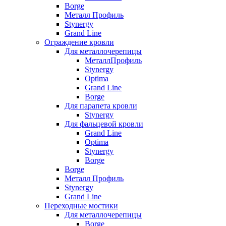
Borge
Металл Профиль
Stynergy
Grand Line
Ограждение кровли
Для металлочерепицы
МеталлПрофиль
Stynergy
Optima
Grand Line
Borge
Для парапета кровли
Stynergy
Для фальцевой кровли
Grand Line
Optima
Stynergy
Borge
Borge
Металл Профиль
Stynergy
Grand Line
Переходные мостики
Для металлочерепицы
Borge