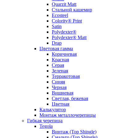
Quarzit Matt
Стальной кашемир
Ecosteel
Colority® Print
Satin
Polydexter®
Polydexter® Matt
Drap
Цветовая гамма
Коричневая
Красная
Серая
Зеленая
Терракотовая
Синяя
Черная
Вишневая
Светлая, бежевая
Цветная
Калькулятор
Монтаж металлочерепицы
Гибкая черепица
Tegola
Винтаж (Top Shingle)
Смальто (Top Shingle)