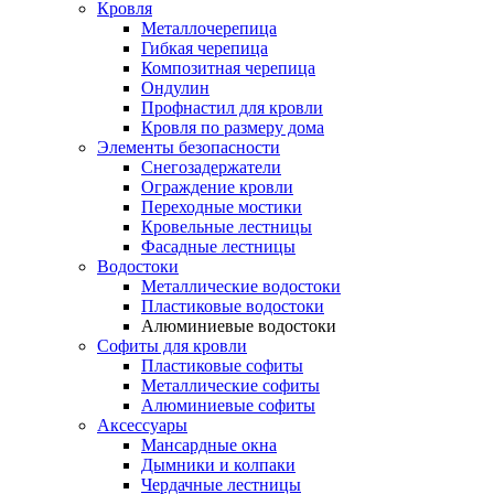
Кровля
Металлочерепица
Гибкая черепица
Композитная черепица
Ондулин
Профнастил для кровли
Кровля по размеру дома
Элементы безопасности
Снегозадержатели
Ограждение кровли
Переходные мостики
Кровельные лестницы
Фасадные лестницы
Водостоки
Металлические водостоки
Пластиковые водостоки
Алюминиевые водостоки
Софиты для кровли
Пластиковые софиты
Металлические софиты
Алюминиевые софиты
Аксессуары
Мансардные окна
Дымники и колпаки
Чердачные лестницы