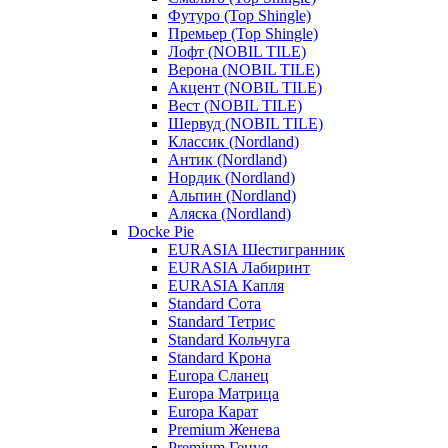
Футуро (Top Shingle)
Премьер (Top Shingle)
Лофт (NOBIL TILE)
Верона (NOBIL TILE)
Акцент (NOBIL TILE)
Вест (NOBIL TILE)
Шервуд (NOBIL TILE)
Классик (Nordland)
Антик (Nordland)
Нордик (Nordland)
Альпин (Nordland)
Аляска (Nordland)
Docke Pie
EURASIA Шестигранник
EURASIA Лабиринт
EURASIA Капля
Standard Сота
Standard Тетрис
Standard Кольчуга
Standard Крона
Europa Сланец
Europa Матрица
Europa Карат
Premium Женева
Premium Генуя