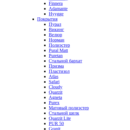
Finnera
Adamante
Hyygge
Покрытия
Пурал
Викинг
Велюр
Норман
Полиэстер
Pural Matt
Puretan
Стальной бархат
Призма
Пластизол
Atlas
Safari
Cloudy
Quarzit
Agneta
Purex
Матовый полиэстер
Стальной шелк
Quarzit Lite
PUR 50
Granit