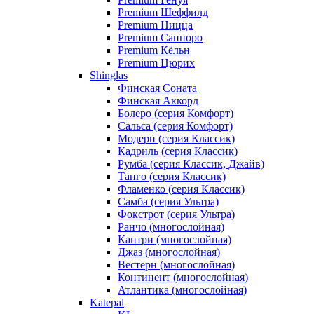
Premium Шеффилд
Premium Ницца
Premium Саппоро
Premium Кёльн
Premium Цюрих
Shinglas
Финская Соната
Финская Аккорд
Болеро (серия Комфорт)
Сальса (серия Комфорт)
Модерн (серия Классик)
Кадриль (серия Классик)
Румба (серия Классик, Джайв)
Танго (серия Классик)
Фламенко (серия Классик)
Самба (серия Ультра)
Фокстрот (серия Ультра)
Ранчо (многослойная)
Кантри (многослойная)
Джаз (многослойная)
Вестерн (многослойная)
Континент (многослойная)
Атлантика (многослойная)
Katepal