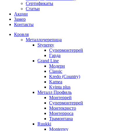
Сертификаты
Статьи
Акции
Замер
Контакты
Кровля
Металлочерепица
Stynergy
Супермонтеррей
Гарда
Grand Line
Модерн
Classic
Kredo (Country)
Kamea
Kvinta plus
Металл Профиль
Монтеррей
Супермонтеррей
Монтекристо
Монтерроса
Трамонтана
Ruukki
Monterrey