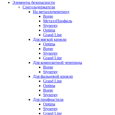
Элементы безопасности
Снегозадержатели
На металлочерепицу
Borge
МеталлПрофиль
Stynergy
Optima
Grand Line
Для мягкой кровли
Optima
Borge
Stynergy
Grand Line
Для композитной черепицы
Borge
Stynergy
Для фальцевой кровли
Grand Line
Optima
Borge
Stynergy
Для профнастила
Optima
Stynergy
Grand Line