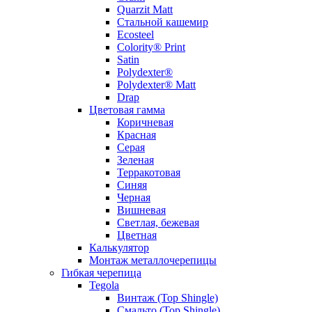
Quarzit Matt
Стальной кашемир
Ecosteel
Colority® Print
Satin
Polydexter®
Polydexter® Matt
Drap
Цветовая гамма
Коричневая
Красная
Серая
Зеленая
Терракотовая
Синяя
Черная
Вишневая
Светлая, бежевая
Цветная
Калькулятор
Монтаж металлочерепицы
Гибкая черепица
Tegola
Винтаж (Top Shingle)
Смальто (Top Shingle)