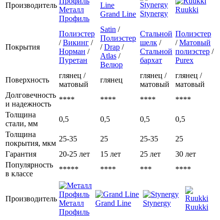
Производитель
Металл
Ruukki
Stynergy
Grand Line
Профиль
Satin
/
Полиэстер
Стальной
Полиэстер
Полиэстер
/
Викинг
/
шелк
/
/
Матовый
Покрытия
/
Drap
/
Норман
/
Стальной
полиэстер
/
Atlas
/
Пуретан
бархат
Purex
Велюр
глянец /
глянец /
глянец /
Поверхность
глянец
матовый
матовый
матовый
Долговечность
****
****
****
****
и надежность
Толщина
0,5
0,5
0,5
0,5
стали, мм
Толщина
25-35
25
25-35
25
покрытия, мкм
Гарантия
20-25 лет
15 лет
25 лет
30 лет
Популярность
*****
****
***
****
в классе
Производитель
Металл
Grand Line
Stynergy
Ruukki
Профиль