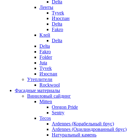
Delta
Ленты
Tyvek
Изоспан
Delta
Fakro
Клей
Delta
Delta
Fakro
Folder
Juta
Tyvek
Изоспан
Утеплители
Rockwool
Фасадные материалы
Виниловый сайдинг
Mitten
Oregon Pride
Sentry
Tecos
Ardennes (Корабельный брус)
Ardennes (Оцилиндрованный брус)
Натуральный камень