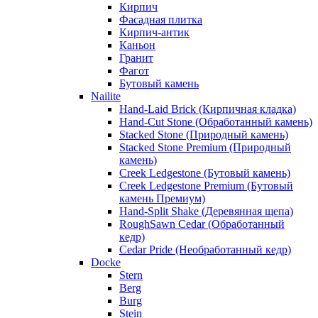
Кирпич
Фасадная плитка
Кирпич-антик
Каньон
Гранит
Фагот
Бутовый камень
Nailite
Hand-Laid Brick (Кирпичная кладка)
Hand-Cut Stone (Обработанный камень)
Stacked Stone (Природный камень)
Stacked Stone Premium (Природный
камень)
Creek Ledgestone (Бутовый камень)
Creek Ledgestone Premium (Бутовый
камень Премиум)
Hand-Split Shake (Деревянная щепа)
RoughSawn Cedar (Обработанный
кедр)
Cedar Pride (Необработанный кедр)
Docke
Stern
Berg
Burg
Stein