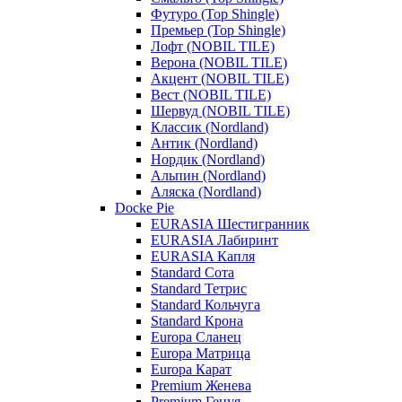
Футуро (Top Shingle)
Премьер (Top Shingle)
Лофт (NOBIL TILE)
Верона (NOBIL TILE)
Акцент (NOBIL TILE)
Вест (NOBIL TILE)
Шервуд (NOBIL TILE)
Классик (Nordland)
Антик (Nordland)
Нордик (Nordland)
Альпин (Nordland)
Аляска (Nordland)
Docke Pie
EURASIA Шестигранник
EURASIA Лабиринт
EURASIA Капля
Standard Сота
Standard Тетрис
Standard Кольчуга
Standard Крона
Europa Сланец
Europa Матрица
Europa Карат
Premium Женева
Premium Генуя