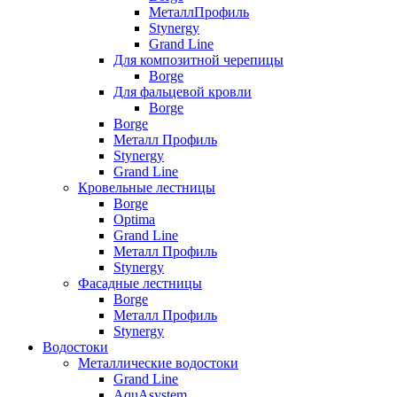
МеталлПрофиль
Stynergy
Grand Line
Для композитной черепицы
Borge
Для фальцевой кровли
Borge
Borge
Металл Профиль
Stynergy
Grand Line
Кровельные лестницы
Borge
Optima
Grand Line
Металл Профиль
Stynergy
Фасадные лестницы
Borge
Металл Профиль
Stynergy
Водостоки
Металлические водостоки
Grand Line
AquAsystem