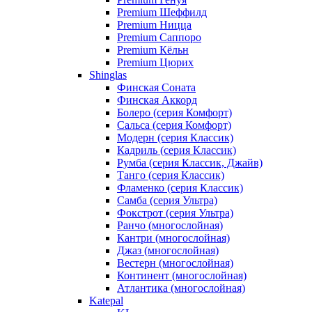
Premium Шеффилд
Premium Ницца
Premium Саппоро
Premium Кёльн
Premium Цюрих
Shinglas
Финская Соната
Финская Аккорд
Болеро (серия Комфорт)
Сальса (серия Комфорт)
Модерн (серия Классик)
Кадриль (серия Классик)
Румба (серия Классик, Джайв)
Танго (серия Классик)
Фламенко (серия Классик)
Самба (серия Ультра)
Фокстрот (серия Ультра)
Ранчо (многослойная)
Кантри (многослойная)
Джаз (многослойная)
Вестерн (многослойная)
Континент (многослойная)
Атлантика (многослойная)
Katepal