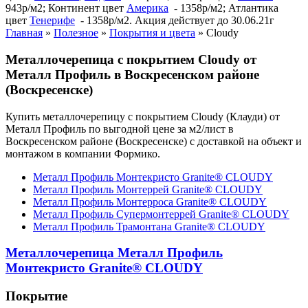
943р/м2; Континент цвет
Америка
- 1358р/м2; Атлантика
цвет
Тенерифе
- 1358р/м2. Акция действует до 30.06.21г
Главная
»
Полезное
»
Покрытия и цвета
»
Cloudy
Металлочерепица с покрытием Cloudy от
Металл Профиль в Воскресенском районе
(Воскресенске)
Купить металлочерепицу с покрытием Cloudy (Клауди) от
Металл Профиль по выгодной цене за м2/лист в
Воскресенском районе (Воскресенске) с доставкой на объект и
монтажом в компании Формико.
Металл Профиль Монтекристо Granite® CLOUDY
Металл Профиль Монтеррей Granite® CLOUDY
Металл Профиль Монтерроса Granite® CLOUDY
Металл Профиль Супермонтеррей Granite® CLOUDY
Металл Профиль Трамонтана Granite® CLOUDY
Металлочерепица Металл Профиль
Монтекристо Granite® CLOUDY
Покрытие