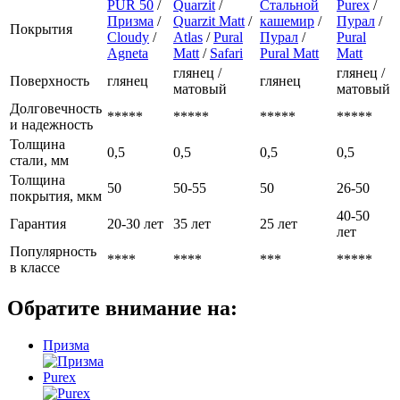
PUR 50
/
Quarzit
/
Стальной
Purex
/
Призма
/
Quarzit Matt
/
кашемир
/
Пурал
/
Покрытия
Cloudy
/
Atlas
/
Pural
Пурал
/
Pural
Agneta
Matt
/
Safari
Pural Matt
Matt
глянец /
глянец /
Поверхность
глянец
глянец
матовый
матовый
Долговечность
*****
*****
*****
*****
и надежность
Толщина
0,5
0,5
0,5
0,5
стали, мм
Толщина
50
50-55
50
26-50
покрытия, мкм
40-50
Гарантия
20-30 лет
35 лет
25 лет
лет
Популярность
****
****
***
*****
в классе
Обратите внимание на:
Призма
Purex