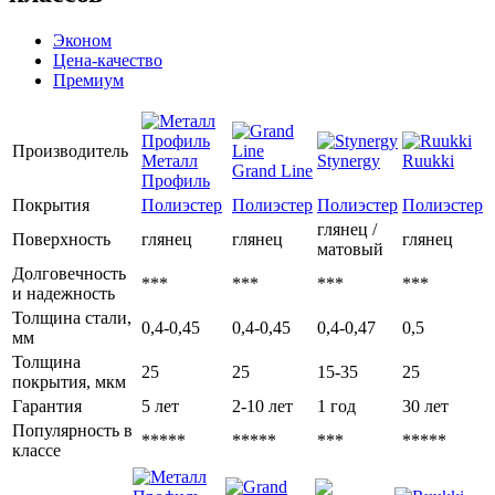
Эконом
Цена-качество
Премиум
Производитель
Металл
Stynergy
Ruukki
Grand Line
Профиль
Покрытия
Полиэстер
Полиэстер
Полиэстер
Полиэстер
глянец /
Поверхность
глянец
глянец
глянец
матовый
Долговечность
***
***
***
***
и надежность
Толщина стали,
0,4-0,45
0,4-0,45
0,4-0,47
0,5
мм
Толщина
25
25
15-35
25
покрытия, мкм
Гарантия
5 лет
2-10 лет
1 год
30 лет
Популярность в
*****
*****
***
*****
классе