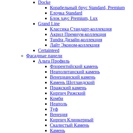
Docke
Корабельный брус Standard, Premium
Елочка Standard
Блок хаус Premium, Lux
Grand Line
Классика Стандарт-коллекция
Акрил Премиум-коллекция
Tundra Дизайн-коллекция
Лайт Эконом-коллекция
Certainteed
Фасадные панели
Альта Профиль
Флорентийский камень
Неаполитанский камень
Венецианский камень
Камень Шотландский
Пражский камень
Кирпич Рижский
Комби
Неаполь
Туф
Венеция
Кирпич Клинкерный
Скалистый Камень
Камень