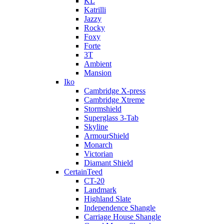
KL
Katrilli
Jazzy
Rocky
Foxy
Forte
3T
Ambient
Mansion
Iko
Cambridge X-press
Cambridge Xtreme
Stormshield
Superglass 3-Tab
Skyline
ArmourShield
Monarch
Victorian
Diamant Shield
CertainTeed
CT-20
Landmark
Highland Slate
Independence Shangle
Carriage House Shangle