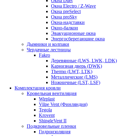
Окна Duet
Окна Electro / Z-Wave
Окна preSelect
Окна proSky
Окна-надставки
Окно-балкон
Эвакуационные окна
Энергосберегающие окна
Дымники и колпаки
Чердачные лестницы
Fakro
Деревянные (LWS, LWK, LDK)
Карнизная дверь (DWK)
Thermo (LWT, LTK)
Металлические (LMS)
Ножничные (LST, LSF)
Комплектация кровли
Кровельная вентиляция
Wirplast
Vilpe Vent (Финляндия)
Tegola
Krovent
ShingleVent II
Подкровельные пленки
Гидроизоляция