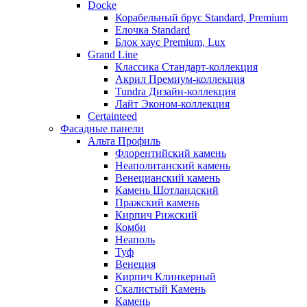
Docke
Корабельный брус Standard, Premium
Елочка Standard
Блок хаус Premium, Lux
Grand Line
Классика Стандарт-коллекция
Акрил Премиум-коллекция
Tundra Дизайн-коллекция
Лайт Эконом-коллекция
Certainteed
Фасадные панели
Альта Профиль
Флорентийский камень
Неаполитанский камень
Венецианский камень
Камень Шотландский
Пражский камень
Кирпич Рижский
Комби
Неаполь
Туф
Венеция
Кирпич Клинкерный
Скалистый Камень
Камень