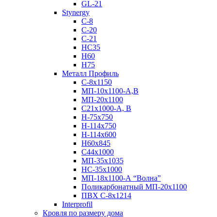
GL-21
Stynergy
C-8
C-20
C-21
НС35
Н60
H75
Металл Профиль
С-8х1150
МП-10x1100-А,В
МП-20х1100
С21х1000-А, В
H-75х750
Н-114х750
Н-114х600
Н60х845
С44х1000
МП-35х1035
НС-35х1000
МП-18х1100-А “Волна”
Поликарбонатный МП-20х1100
ПВХ С-8х1214
Interprofil
Кровля по размеру дома