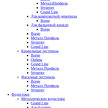
МеталлПрофиль
Stynergy
Grand Line
Для композитной черепицы
Borge
Для фальцевой кровли
Borge
Borge
Металл Профиль
Stynergy
Grand Line
Кровельные лестницы
Borge
Optima
Grand Line
Металл Профиль
Stynergy
Фасадные лестницы
Borge
Металл Профиль
Stynergy
Водостоки
Металлические водостоки
Grand Line
AquAsystem