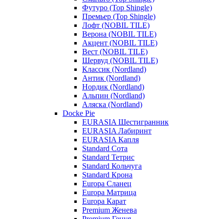
Футуро (Top Shingle)
Премьер (Top Shingle)
Лофт (NOBIL TILE)
Верона (NOBIL TILE)
Акцент (NOBIL TILE)
Вест (NOBIL TILE)
Шервуд (NOBIL TILE)
Классик (Nordland)
Антик (Nordland)
Нордик (Nordland)
Альпин (Nordland)
Аляска (Nordland)
Docke Pie
EURASIA Шестигранник
EURASIA Лабиринт
EURASIA Капля
Standard Сота
Standard Тетрис
Standard Кольчуга
Standard Крона
Europa Сланец
Europa Матрица
Europa Карат
Premium Женева
Premium Генуя