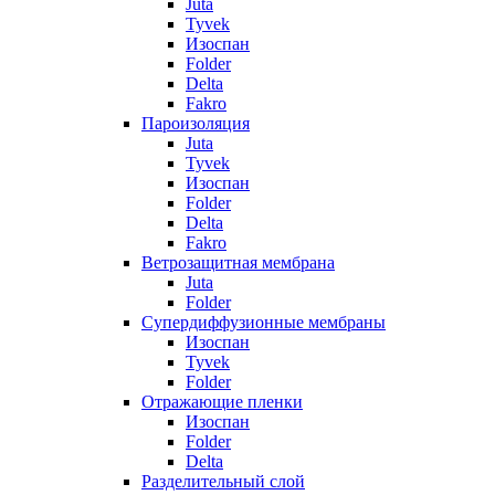
Juta
Tyvek
Изоспан
Folder
Delta
Fakro
Пароизоляция
Juta
Tyvek
Изоспан
Folder
Delta
Fakro
Ветрозащитная мембрана
Juta
Folder
Супердиффузионные мембраны
Изоспан
Tyvek
Folder
Отражающие пленки
Изоспан
Folder
Delta
Разделительный слой