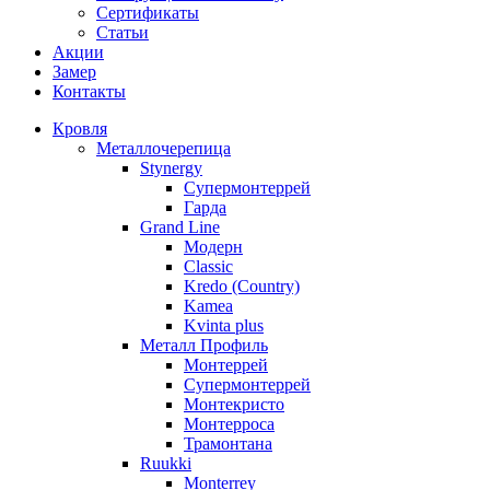
Сертификаты
Статьи
Акции
Замер
Контакты
Кровля
Металлочерепица
Stynergy
Супермонтеррей
Гарда
Grand Line
Модерн
Classic
Kredo (Country)
Kamea
Kvinta plus
Металл Профиль
Монтеррей
Супермонтеррей
Монтекристо
Монтерроса
Трамонтана
Ruukki
Monterrey