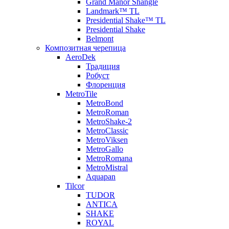
Grand Manor Shangle
Landmark™ TL
Presidential Shake™ TL
Presidential Shake
Belmont
Композитная черепица
AeroDek
Традиция
Робуст
Флоренция
MetroTile
MetroBond
MetroRoman
MetroShake-2
MetroClassic
MetroViksen
MetroGallo
MetroRomana
MetroMistral
Aquapan
Tilcor
TUDOR
ANTICA
SHAKE
ROYAL