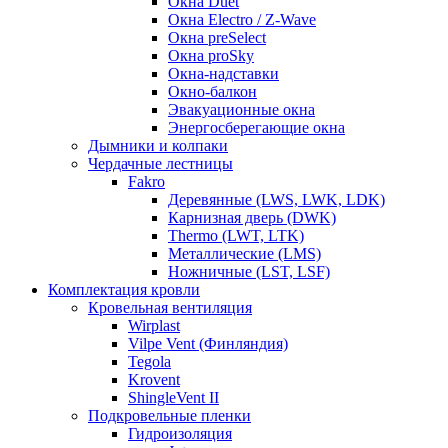
Окна Duet
Окна Electro / Z-Wave
Окна preSelect
Окна proSky
Окна-надставки
Окно-балкон
Эвакуационные окна
Энергосберегающие окна
Дымники и колпаки
Чердачные лестницы
Fakro
Деревянные (LWS, LWK, LDK)
Карнизная дверь (DWK)
Thermo (LWT, LTK)
Металлические (LMS)
Ножничные (LST, LSF)
Комплектация кровли
Кровельная вентиляция
Wirplast
Vilpe Vent (Финляндия)
Tegola
Krovent
ShingleVent II
Подкровельные пленки
Гидроизоляция