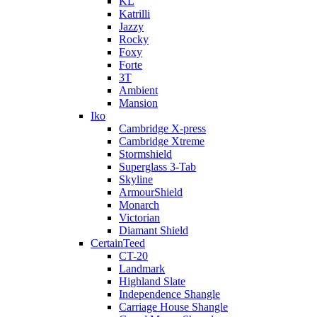
KL
Katrilli
Jazzy
Rocky
Foxy
Forte
3T
Ambient
Mansion
Iko
Cambridge X-press
Cambridge Xtreme
Stormshield
Superglass 3-Tab
Skyline
ArmourShield
Monarch
Victorian
Diamant Shield
CertainTeed
CT-20
Landmark
Highland Slate
Independence Shangle
Carriage House Shangle