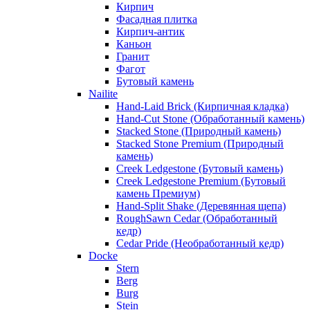
Кирпич
Фасадная плитка
Кирпич-антик
Каньон
Гранит
Фагот
Бутовый камень
Nailite
Hand-Laid Brick (Кирпичная кладка)
Hand-Cut Stone (Обработанный камень)
Stacked Stone (Природный камень)
Stacked Stone Premium (Природный
камень)
Creek Ledgestone (Бутовый камень)
Creek Ledgestone Premium (Бутовый
камень Премиум)
Hand-Split Shake (Деревянная щепа)
RoughSawn Cedar (Обработанный
кедр)
Cedar Pride (Необработанный кедр)
Docke
Stern
Berg
Burg
Stein