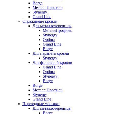
Borge
Металл Профиль
Stynergy
Grand Line
Ограждение кровли
Для металлочерепицы
МеталлПрофиль
Stynergy
Optima
Grand Line
Borge
Для парапета кровли
Stynergy
Для фальцевой кровли
Grand Line
Optima
Stynergy
Borge
Borge
Металл Профиль
Stynergy
Grand Line
Переходные мостики
Для металлочерепицы
Borge