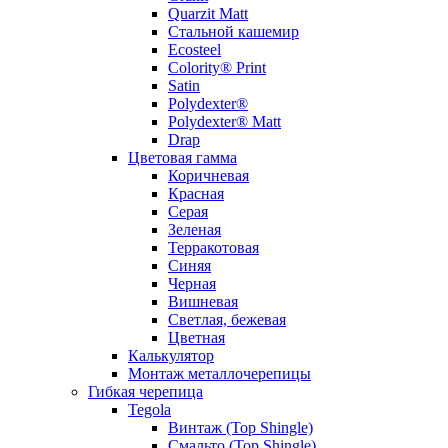
Quarzit Matt
Стальной кашемир
Ecosteel
Colority® Print
Satin
Polydexter®
Polydexter® Matt
Drap
Цветовая гамма
Коричневая
Красная
Серая
Зеленая
Терракотовая
Синяя
Черная
Вишневая
Светлая, бежевая
Цветная
Калькулятор
Монтаж металлочерепицы
Гибкая черепица
Tegola
Винтаж (Top Shingle)
Смальто (Top Shingle)