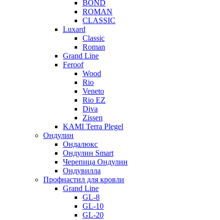
BOND
ROMAN
CLASSIC
Luxard
Classic
Roman
Grand Line
Feroof
Wood
Rio
Veneto
Rio EZ
Diva
Zissen
KAMI Terra Plegel
Ондулин
Ондалюкс
Ондулин Smart
Черепица Ондулин
Ондувилла
Профнастил для кровли
Grand Line
GL-8
GL-10
GL-20