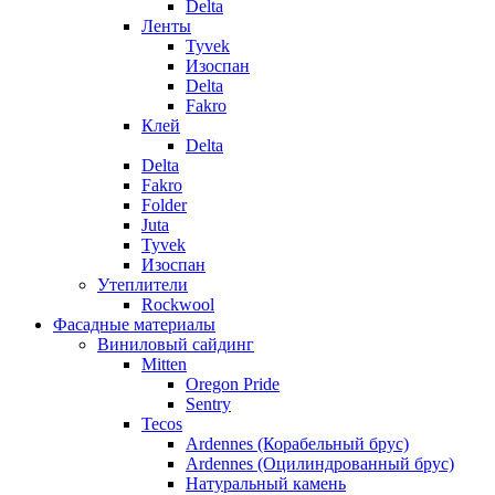
Delta
Ленты
Tyvek
Изоспан
Delta
Fakro
Клей
Delta
Delta
Fakro
Folder
Juta
Tyvek
Изоспан
Утеплители
Rockwool
Фасадные материалы
Виниловый сайдинг
Mitten
Oregon Pride
Sentry
Tecos
Ardennes (Корабельный брус)
Ardennes (Оцилиндрованный брус)
Натуральный камень