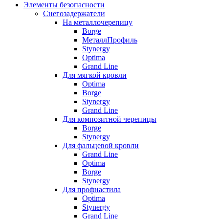
Элементы безопасности
Снегозадержатели
На металлочерепицу
Borge
МеталлПрофиль
Stynergy
Optima
Grand Line
Для мягкой кровли
Optima
Borge
Stynergy
Grand Line
Для композитной черепицы
Borge
Stynergy
Для фальцевой кровли
Grand Line
Optima
Borge
Stynergy
Для профнастила
Optima
Stynergy
Grand Line