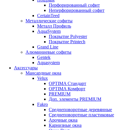
Перфорированный софит
Неперфорированный софит
CertainTeed
Металлические софиты
Металл Профиль
AquaSystem
Покрытие Polyester
Покрытие Printech
Grand Line
Алюминиевые софиты
Gentek
Aquasystem
Аксессуары
Мансардные окна
Velux
OPTIMA Стандарт
OPTIMA Комфорт
PREMIUM
Доп. элементы PREMIUM
Fakro
Cреднеповоротные деревянные
Cреднеповоротные пластиковые
Арочные окна
Карнизные окна