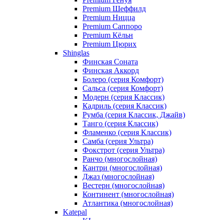
Premium Шеффилд
Premium Ницца
Premium Саппоро
Premium Кёльн
Premium Цюрих
Shinglas
Финская Соната
Финская Аккорд
Болеро (серия Комфорт)
Сальса (серия Комфорт)
Модерн (серия Классик)
Кадриль (серия Классик)
Румба (серия Классик, Джайв)
Танго (серия Классик)
Фламенко (серия Классик)
Самба (серия Ультра)
Фокстрот (серия Ультра)
Ранчо (многослойная)
Кантри (многослойная)
Джаз (многослойная)
Вестерн (многослойная)
Континент (многослойная)
Атлантика (многослойная)
Katepal