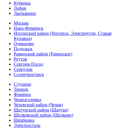
Кубинка
Лобня
Лыткарино
Москва
Наро-Фоминск
Ногинский район (Ногинск, Электроугли, Старая
Купавна)
Одинцово
Подольск
Раменский район (Раменское)
Реутов
Сергиев Посад
Серпухов
Солнечногорск
Ступино
Троицк
Фрязино
Черноголовка
Чеховский район (Чехов)
Шатурский район (Шатура)
Щелковский район (Щелково)
Щербинка
Электросталь