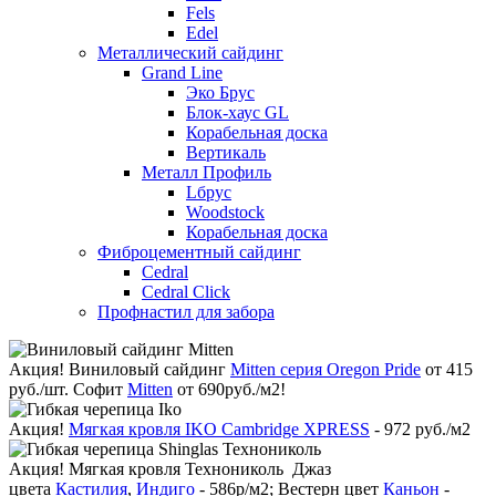
Fels
Edel
Металлический сайдинг
Grand Line
Эко Брус
Блок-хаус GL
Корабельная доска
Вертикаль
Металл Профиль
Lбрус
Woodstock
Корабельная доска
Фиброцементный сайдинг
Cedral
Cedral Click
Профнастил для забора
Акция!
Виниловый сайдинг
Mitten серия Oregon Pride
от 415
руб./шт. Софит
Mitten
от 690руб./м2!
Акция!
Мягкая кровля IKO Cambridge XPRESS
- 972 руб./м2
Акция!
Мягкая кровля Технониколь Джаз
цвета
Кастилия
,
Индиго
- 586р/м2; Вестерн цвет
Каньон
-