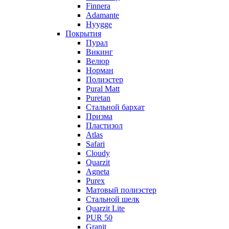
Finnera
Adamante
Hyygge
Покрытия
Пурал
Викинг
Велюр
Норман
Полиэстер
Pural Matt
Puretan
Стальной бархат
Призма
Пластизол
Atlas
Safari
Cloudy
Quarzit
Agneta
Purex
Матовый полиэстер
Стальной шелк
Quarzit Lite
PUR 50
Granit