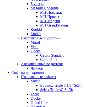
Stynergy
Металл Профиль
МП Престиж
МП Проект
МП Модерн
МП GrandSystem
Ruukki
Lindab
Пластиковые водостоки
Murol
Verat
Docke
Серия Standart
Серия Lux
Алюминиевые водостоки
Линкор
Софиты для кровли
Пластиковые софиты
Mitten
Equinox Triple 3 1/3” Soffit
Select Triple 4” Soffit
Tecos
Docke
Grand Line
Holzplast