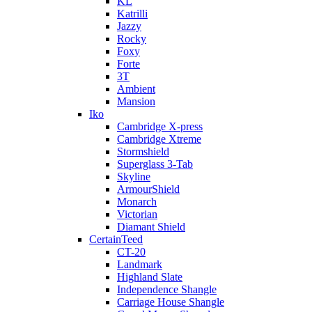
KL
Katrilli
Jazzy
Rocky
Foxy
Forte
3T
Ambient
Mansion
Iko
Cambridge X-press
Cambridge Xtreme
Stormshield
Superglass 3-Tab
Skyline
ArmourShield
Monarch
Victorian
Diamant Shield
CertainTeed
CT-20
Landmark
Highland Slate
Independence Shangle
Carriage House Shangle