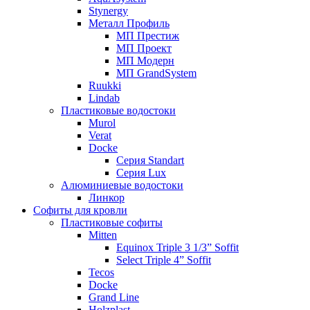
Stynergy
Металл Профиль
МП Престиж
МП Проект
МП Модерн
МП GrandSystem
Ruukki
Lindab
Пластиковые водостоки
Murol
Verat
Docke
Серия Standart
Серия Lux
Алюминиевые водостоки
Линкор
Софиты для кровли
Пластиковые софиты
Mitten
Equinox Triple 3 1/3” Soffit
Select Triple 4” Soffit
Tecos
Docke
Grand Line
Holzplast