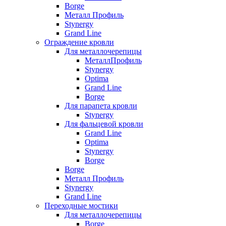
Borge
Металл Профиль
Stynergy
Grand Line
Ограждение кровли
Для металлочерепицы
МеталлПрофиль
Stynergy
Optima
Grand Line
Borge
Для парапета кровли
Stynergy
Для фальцевой кровли
Grand Line
Optima
Stynergy
Borge
Borge
Металл Профиль
Stynergy
Grand Line
Переходные мостики
Для металлочерепицы
Borge