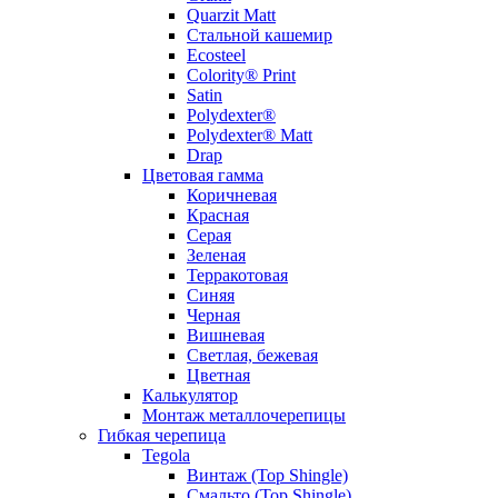
Quarzit Matt
Стальной кашемир
Ecosteel
Colority® Print
Satin
Polydexter®
Polydexter® Matt
Drap
Цветовая гамма
Коричневая
Красная
Серая
Зеленая
Терракотовая
Синяя
Черная
Вишневая
Светлая, бежевая
Цветная
Калькулятор
Монтаж металлочерепицы
Гибкая черепица
Tegola
Винтаж (Top Shingle)
Смальто (Top Shingle)