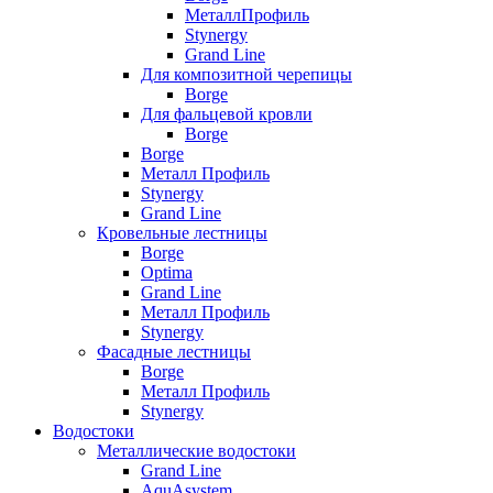
МеталлПрофиль
Stynergy
Grand Line
Для композитной черепицы
Borge
Для фальцевой кровли
Borge
Borge
Металл Профиль
Stynergy
Grand Line
Кровельные лестницы
Borge
Optima
Grand Line
Металл Профиль
Stynergy
Фасадные лестницы
Borge
Металл Профиль
Stynergy
Водостоки
Металлические водостоки
Grand Line
AquAsystem