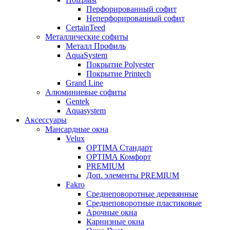
Перфорированный софит
Неперфорированный софит
CertainTeed
Металлические софиты
Металл Профиль
AquaSystem
Покрытие Polyester
Покрытие Printech
Grand Line
Алюминиевые софиты
Gentek
Aquasystem
Аксессуары
Мансардные окна
Velux
OPTIMA Стандарт
OPTIMA Комфорт
PREMIUM
Доп. элементы PREMIUM
Fakro
Cреднеповоротные деревянные
Cреднеповоротные пластиковые
Арочные окна
Карнизные окна