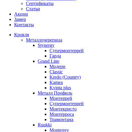
Сертификаты
Статьи
Акции
Замер
Контакты
Кровля
Металлочерепица
Stynergy
Супермонтеррей
Гарда
Grand Line
Модерн
Classic
Kredo (Country)
Kamea
Kvinta plus
Металл Профиль
Монтеррей
Супермонтеррей
Монтекристо
Монтерроса
Трамонтана
Ruukki
Monterrey