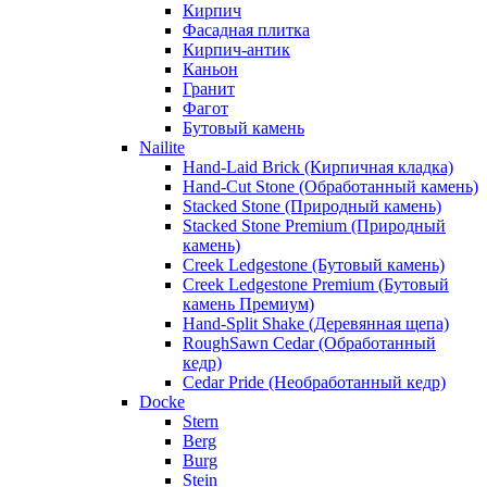
Кирпич
Фасадная плитка
Кирпич-антик
Каньон
Гранит
Фагот
Бутовый камень
Nailite
Hand-Laid Brick (Кирпичная кладка)
Hand-Cut Stone (Обработанный камень)
Stacked Stone (Природный камень)
Stacked Stone Premium (Природный
камень)
Creek Ledgestone (Бутовый камень)
Creek Ledgestone Premium (Бутовый
камень Премиум)
Hand-Split Shake (Деревянная щепа)
RoughSawn Cedar (Обработанный
кедр)
Cedar Pride (Необработанный кедр)
Docke
Stern
Berg
Burg
Stein