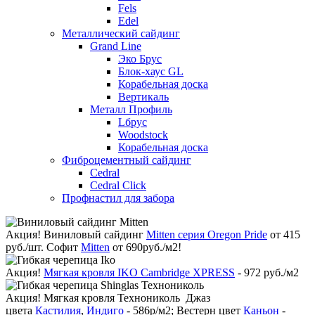
Fels
Edel
Металлический сайдинг
Grand Line
Эко Брус
Блок-хаус GL
Корабельная доска
Вертикаль
Металл Профиль
Lбрус
Woodstock
Корабельная доска
Фиброцементный сайдинг
Cedral
Cedral Click
Профнастил для забора
Акция!
Виниловый сайдинг
Mitten серия Oregon Pride
от 415
руб./шт. Софит
Mitten
от 690руб./м2!
Акция!
Мягкая кровля IKO Cambridge XPRESS
- 972 руб./м2
Акция!
Мягкая кровля Технониколь Джаз
цвета
Кастилия
,
Индиго
- 586р/м2; Вестерн цвет
Каньон
-