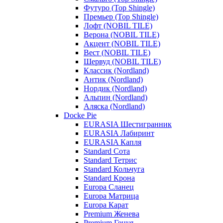
Футуро (Top Shingle)
Премьер (Top Shingle)
Лофт (NOBIL TILE)
Верона (NOBIL TILE)
Акцент (NOBIL TILE)
Вест (NOBIL TILE)
Шервуд (NOBIL TILE)
Классик (Nordland)
Антик (Nordland)
Нордик (Nordland)
Альпин (Nordland)
Аляска (Nordland)
Docke Pie
EURASIA Шестигранник
EURASIA Лабиринт
EURASIA Капля
Standard Сота
Standard Тетрис
Standard Кольчуга
Standard Крона
Europa Сланец
Europa Матрица
Europa Карат
Premium Женева
Premium Генуя