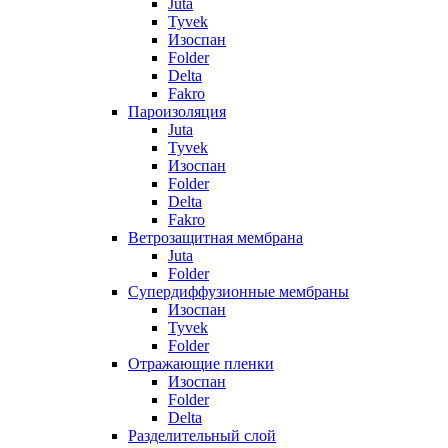
Juta
Tyvek
Изоспан
Folder
Delta
Fakro
Пароизоляция
Juta
Tyvek
Изоспан
Folder
Delta
Fakro
Ветрозащитная мембрана
Juta
Folder
Супердиффузионные мембраны
Изоспан
Tyvek
Folder
Отражающие пленки
Изоспан
Folder
Delta
Разделительный слой