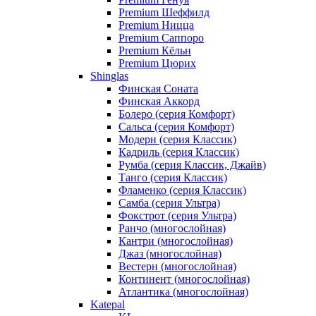
Premium Шеффилд
Premium Ницца
Premium Саппоро
Premium Кёльн
Premium Цюрих
Shinglas
Финская Соната
Финская Аккорд
Болеро (серия Комфорт)
Сальса (серия Комфорт)
Модерн (серия Классик)
Кадриль (серия Классик)
Румба (серия Классик, Джайв)
Танго (серия Классик)
Фламенко (серия Классик)
Самба (серия Ультра)
Фокстрот (серия Ультра)
Ранчо (многослойная)
Кантри (многослойная)
Джаз (многослойная)
Вестерн (многослойная)
Континент (многослойная)
Атлантика (многослойная)
Katepal