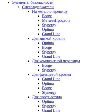
Элементы безопасности
Снегозадержатели
На металлочерепицу
Borge
МеталлПрофиль
Stynergy
Optima
Grand Line
Для мягкой кровли
Optima
Borge
Stynergy
Grand Line
Для композитной черепицы
Borge
Stynergy
Для фальцевой кровли
Grand Line
Optima
Borge
Stynergy
Для профнастила
Optima
Stynergy
Grand Line