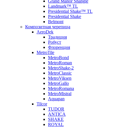
Grand Manor Shangle
Landmark™ TL
Presidential Shake™ TL
Presidential Shake
Belmont
Композитная черепица
AeroDek
Традиция
Робуст
Флоренция
MetroTile
MetroBond
MetroRoman
MetroShake-2
MetroClassic
MetroViksen
MetroGallo
MetroRomana
MetroMistral
Aquapan
Tilcor
TUDOR
ANTICA
SHAKE
ROYAL