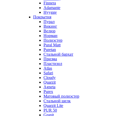
Finnera
Adamante
Hyygge
Покрытия
Пурал
Викинг
Велюр
Норман
Полиэстер
Pural Matt
Puretan
Стальной бархат
Призма
Пластизол
Atlas
Safari
Cloudy
Quarzit
Agneta
Purex
Матовый полиэстер
Стальной шелк
Quarzit Lite
PUR 50
Granit