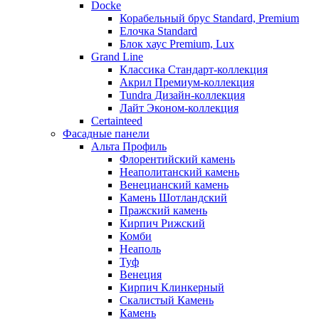
Docke
Корабельный брус Standard, Premium
Елочка Standard
Блок хаус Premium, Lux
Grand Line
Классика Стандарт-коллекция
Акрил Премиум-коллекция
Tundra Дизайн-коллекция
Лайт Эконом-коллекция
Certainteed
Фасадные панели
Альта Профиль
Флорентийский камень
Неаполитанский камень
Венецианский камень
Камень Шотландский
Пражский камень
Кирпич Рижский
Комби
Неаполь
Туф
Венеция
Кирпич Клинкерный
Скалистый Камень
Камень