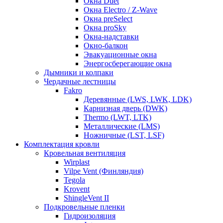
Окна Duet
Окна Electro / Z-Wave
Окна preSelect
Окна proSky
Окна-надставки
Окно-балкон
Эвакуационные окна
Энергосберегающие окна
Дымники и колпаки
Чердачные лестницы
Fakro
Деревянные (LWS, LWK, LDK)
Карнизная дверь (DWK)
Thermo (LWT, LTK)
Металлические (LMS)
Ножничные (LST, LSF)
Комплектация кровли
Кровельная вентиляция
Wirplast
Vilpe Vent (Финляндия)
Tegola
Krovent
ShingleVent II
Подкровельные пленки
Гидроизоляция