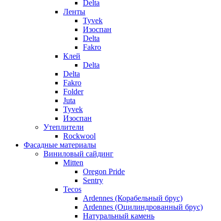
Delta
Ленты
Tyvek
Изоспан
Delta
Fakro
Клей
Delta
Delta
Fakro
Folder
Juta
Tyvek
Изоспан
Утеплители
Rockwool
Фасадные материалы
Виниловый сайдинг
Mitten
Oregon Pride
Sentry
Tecos
Ardennes (Корабельный брус)
Ardennes (Оцилиндрованный брус)
Натуральный камень