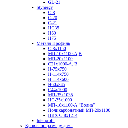
GL-21
Stynergy
C-8
C-20
C-21
НС35
Н60
H75
Металл Профиль
С-8х1150
МП-10x1100-А,В
МП-20х1100
С21х1000-А, В
H-75х750
Н-114х750
Н-114х600
Н60х845
С44х1000
МП-35х1035
НС-35х1000
МП-18х1100-А “Волна”
Поликарбонатный МП-20х1100
ПВХ С-8х1214
Interprofil
Кровля по размеру дома