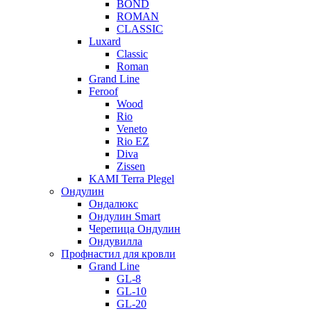
BOND
ROMAN
CLASSIC
Luxard
Classic
Roman
Grand Line
Feroof
Wood
Rio
Veneto
Rio EZ
Diva
Zissen
KAMI Terra Plegel
Ондулин
Ондалюкс
Ондулин Smart
Черепица Ондулин
Ондувилла
Профнастил для кровли
Grand Line
GL-8
GL-10
GL-20