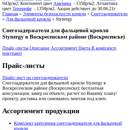
943р/м2; Континент цвет
Америка
- 1358р/м2; Атлантика
цвет
Тенерифе
- 1358р/м2. Акция действует до 30.06.21г
Главная
»
Элементы безопасности кровли
»
Снегозадержатели
»
Для фальцевой кровли
»
Stynergy
Снегозадержатели для фальцевой кровли
Stynergy в Воскресенском районе (Воскресенске)
Прайс-листы
Описание
Ассортимент
Цвета
В комплекте
покупают
Прайс-листы
Прайс-лист на снегозадержатели
Снегозадержатели для фальцевой кровли Stynergy в
Воскресенском районе (Воскресенске): бесплатная
консультация, замер на объекте, расчет по Вашему плану/
проекту, доставка или самовывоз, монтаж под ключ.
Ассортимент продукции
Комплект крепления снегозадержателя для фальцевой
кровли