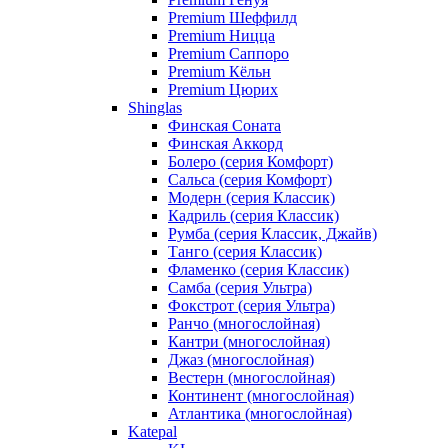
Premium Шеффилд
Premium Ницца
Premium Саппоро
Premium Кёльн
Premium Цюрих
Shinglas
Финская Соната
Финская Аккорд
Болеро (серия Комфорт)
Сальса (серия Комфорт)
Модерн (серия Классик)
Кадриль (серия Классик)
Румба (серия Классик, Джайв)
Танго (серия Классик)
Фламенко (серия Классик)
Самба (серия Ультра)
Фокстрот (серия Ультра)
Ранчо (многослойная)
Кантри (многослойная)
Джаз (многослойная)
Вестерн (многослойная)
Континент (многослойная)
Атлантика (многослойная)
Katepal