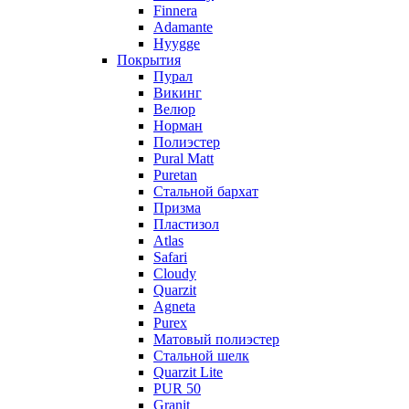
Finnera
Adamante
Hyygge
Покрытия
Пурал
Викинг
Велюр
Норман
Полиэстер
Pural Matt
Puretan
Стальной бархат
Призма
Пластизол
Atlas
Safari
Cloudy
Quarzit
Agneta
Purex
Матовый полиэстер
Стальной шелк
Quarzit Lite
PUR 50
Granit