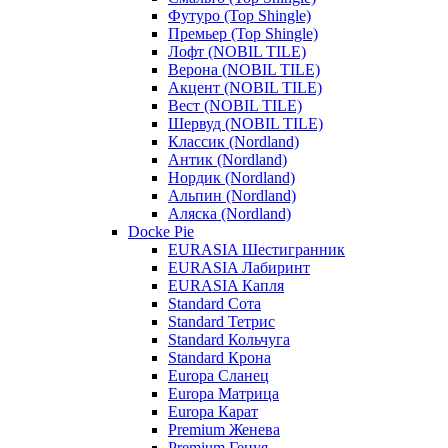
Футуро (Top Shingle)
Премьер (Top Shingle)
Лофт (NOBIL TILE)
Верона (NOBIL TILE)
Акцент (NOBIL TILE)
Вест (NOBIL TILE)
Шервуд (NOBIL TILE)
Классик (Nordland)
Антик (Nordland)
Нордик (Nordland)
Альпин (Nordland)
Аляска (Nordland)
Docke Pie
EURASIA Шестигранник
EURASIA Лабиринт
EURASIA Капля
Standard Сота
Standard Тетрис
Standard Кольчуга
Standard Крона
Europa Сланец
Europa Матрица
Europa Карат
Premium Женева
Premium Генуя