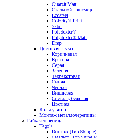
Quarzit Matt
Стальной кашемир
Ecosteel
Colority® Print
Satin
Polydexter®
Polydexter® Matt
Drap
Цветовая гамма
Коричневая
Красная
Серая
Зеленая
Терракотовая
Синяя
Черная
Вишневая
Светлая, бежевая
Цветная
Калькулятор
Монтаж металлочерепицы
Гибкая черепица
Tegola
Винтаж (Top Shingle)
Смальто (Top Shingle)