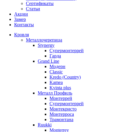
Сертификаты
Статьи
Акции
Замер
Контакты
Кровля
Металлочерепица
Stynergy
Супермонтеррей
Гарда
Grand Line
Модерн
Classic
Kredo (Country)
Kamea
Kvinta plus
Металл Профиль
Монтеррей
Супермонтеррей
Монтекристо
Монтерроса
Трамонтана
Ruukki
Monterrey