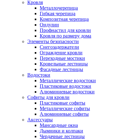
Кровля
Металлочерепица
Гибкая черепица
Композитная черепица
Ондулин
Профнастил для кровли
Кровля по размеру дома
Элементы безопасности
Снегозадержатели
Ограждение кровли
Переходные мостики
Кровельные лестницы
Фасадные лестницы
Водостоки
Металлические водостоки
Пластиковые водостоки
Алюминиевые водостоки
Софиты для кровли
Пластиковые софиты
Металлические софиты
Алюминиевые софиты
Аксессуары
Мансардные окна
Дымники и колпаки
Чердачные лестницы