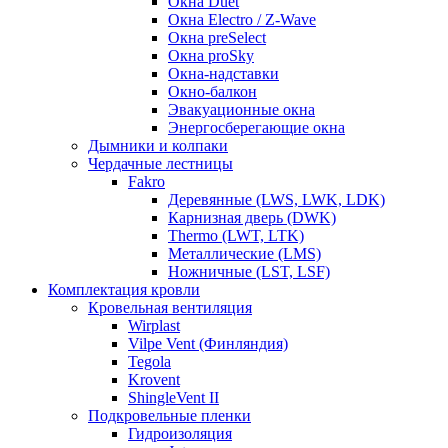
Окна Duet
Окна Electro / Z-Wave
Окна preSelect
Окна proSky
Окна-надставки
Окно-балкон
Эвакуационные окна
Энергосберегающие окна
Дымники и колпаки
Чердачные лестницы
Fakro
Деревянные (LWS, LWK, LDK)
Карнизная дверь (DWK)
Thermo (LWT, LTK)
Металлические (LMS)
Ножничные (LST, LSF)
Комплектация кровли
Кровельная вентиляция
Wirplast
Vilpe Vent (Финляндия)
Tegola
Krovent
ShingleVent II
Подкровельные пленки
Гидроизоляция