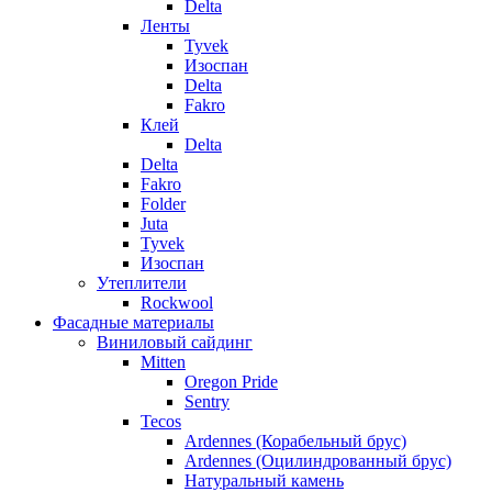
Delta
Ленты
Tyvek
Изоспан
Delta
Fakro
Клей
Delta
Delta
Fakro
Folder
Juta
Tyvek
Изоспан
Утеплители
Rockwool
Фасадные материалы
Виниловый сайдинг
Mitten
Oregon Pride
Sentry
Tecos
Ardennes (Корабельный брус)
Ardennes (Оцилиндрованный брус)
Натуральный камень