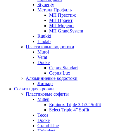
Stynergy
Металл Профиль
МП Престиж
МП Проект
МП Модерн
МП GrandSystem
Ruukki
Lindab
Пластиковые водостоки
Murol
Verat
Docke
Серия Standart
Серия Lux
Алюминиевые водостоки
Линкор
Софиты для кровли
Пластиковые софиты
Mitten
Equinox Triple 3 1/3” Soffit
Select Triple 4” Soffit
Tecos
Docke
Grand Line
Holzplast