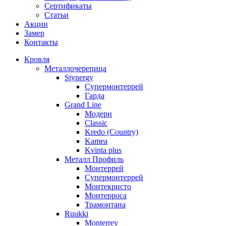
Сертификаты
Статьи
Акции
Замер
Контакты
Кровля
Металлочерепица
Stynergy
Супермонтеррей
Гарда
Grand Line
Модерн
Classic
Kredo (Country)
Kamea
Kvinta plus
Металл Профиль
Монтеррей
Супермонтеррей
Монтекристо
Монтерроса
Трамонтана
Ruukki
Monterrey