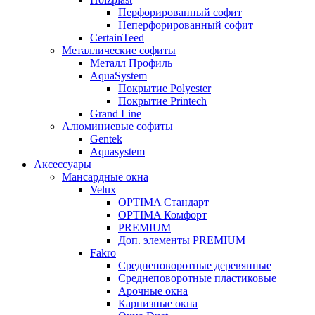
Перфорированный софит
Неперфорированный софит
CertainTeed
Металлические софиты
Металл Профиль
AquaSystem
Покрытие Polyester
Покрытие Printech
Grand Line
Алюминиевые софиты
Gentek
Aquasystem
Аксессуары
Мансардные окна
Velux
OPTIMA Стандарт
OPTIMA Комфорт
PREMIUM
Доп. элементы PREMIUM
Fakro
Cреднеповоротные деревянные
Cреднеповоротные пластиковые
Арочные окна
Карнизные окна