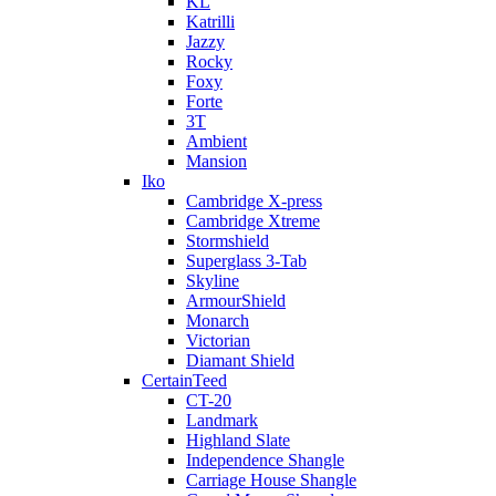
KL
Katrilli
Jazzy
Rocky
Foxy
Forte
3T
Ambient
Mansion
Iko
Cambridge X-press
Cambridge Xtreme
Stormshield
Superglass 3-Tab
Skyline
ArmourShield
Monarch
Victorian
Diamant Shield
CertainTeed
CT-20
Landmark
Highland Slate
Independence Shangle
Carriage House Shangle