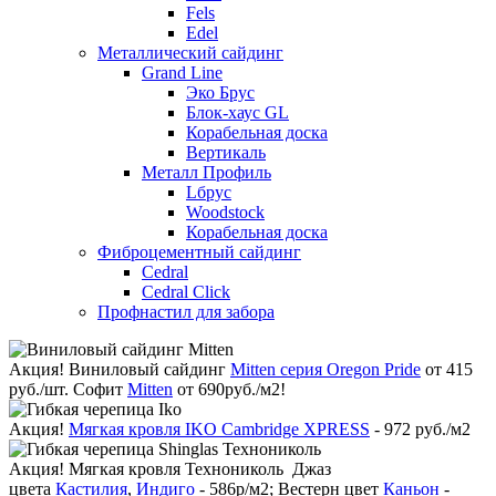
Fels
Edel
Металлический сайдинг
Grand Line
Эко Брус
Блок-хаус GL
Корабельная доска
Вертикаль
Металл Профиль
Lбрус
Woodstock
Корабельная доска
Фиброцементный сайдинг
Cedral
Cedral Click
Профнастил для забора
Акция!
Виниловый сайдинг
Mitten серия Oregon Pride
от 415
руб./шт. Софит
Mitten
от 690руб./м2!
Акция!
Мягкая кровля IKO Cambridge XPRESS
- 972 руб./м2
Акция!
Мягкая кровля Технониколь Джаз
цвета
Кастилия
,
Индиго
- 586р/м2; Вестерн цвет
Каньон
-