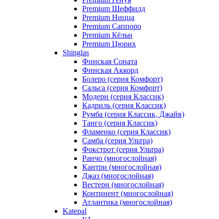
Premium Шеффилд
Premium Ницца
Premium Саппоро
Premium Кёльн
Premium Цюрих
Shinglas
Финская Соната
Финская Аккорд
Болеро (серия Комфорт)
Сальса (серия Комфорт)
Модерн (серия Классик)
Кадриль (серия Классик)
Румба (серия Классик, Джайв)
Танго (серия Классик)
Фламенко (серия Классик)
Самба (серия Ультра)
Фокстрот (серия Ультра)
Ранчо (многослойная)
Кантри (многослойная)
Джаз (многослойная)
Вестерн (многослойная)
Континент (многослойная)
Атлантика (многослойная)
Katepal