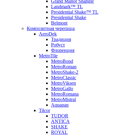
Grand Manor Shangle
Landmark™ TL
Presidential Shake™ TL
Presidential Shake
Belmont
Композитная черепица
AeroDek
Традиция
Робуст
Флоренция
MetroTile
MetroBond
MetroRoman
MetroShake-2
MetroClassic
MetroViksen
MetroGallo
MetroRomana
MetroMistral
Aquapan
Tilcor
TUDOR
ANTICA
SHAKE
ROYAL