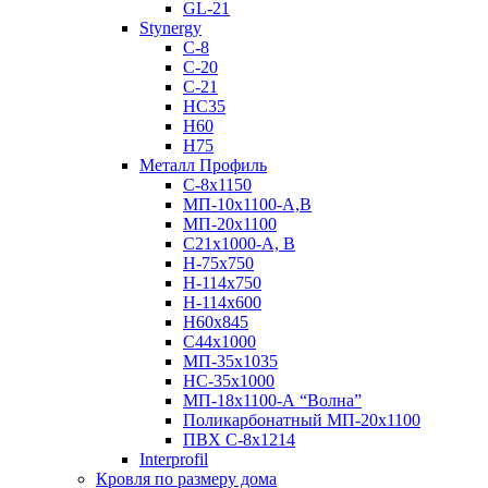
GL-21
Stynergy
C-8
C-20
C-21
НС35
Н60
H75
Металл Профиль
С-8х1150
МП-10x1100-А,В
МП-20х1100
С21х1000-А, В
H-75х750
Н-114х750
Н-114х600
Н60х845
С44х1000
МП-35х1035
НС-35х1000
МП-18х1100-А “Волна”
Поликарбонатный МП-20х1100
ПВХ С-8х1214
Interprofil
Кровля по размеру дома