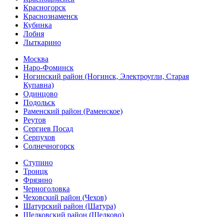
Красногорск
Краснознаменск
Кубинка
Лобня
Лыткарино
Москва
Наро-Фоминск
Ногинский район (Ногинск, Электроугли, Старая
Купавна)
Одинцово
Подольск
Раменский район (Раменское)
Реутов
Сергиев Посад
Серпухов
Солнечногорск
Ступино
Троицк
Фрязино
Черноголовка
Чеховский район (Чехов)
Шатурский район (Шатура)
Щелковский район (Щелково)