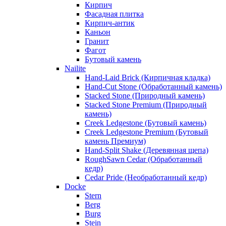
Кирпич
Фасадная плитка
Кирпич-антик
Каньон
Гранит
Фагот
Бутовый камень
Nailite
Hand-Laid Brick (Кирпичная кладка)
Hand-Cut Stone (Обработанный камень)
Stacked Stone (Природный камень)
Stacked Stone Premium (Природный
камень)
Creek Ledgestone (Бутовый камень)
Creek Ledgestone Premium (Бутовый
камень Премиум)
Hand-Split Shake (Деревянная щепа)
RoughSawn Cedar (Обработанный
кедр)
Cedar Pride (Необработанный кедр)
Docke
Stern
Berg
Burg
Stein