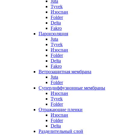
Juta
Tyvek
Изоспан
Folder
Delta
Fakro
Пароизоляция
Juta
Tyvek
Изоспан
Folder
Delta
Fakro
Ветрозащитная мембрана
Juta
Folder
Супердиффузионные мембраны
Изоспан
Tyvek
Folder
Отражающие пленки
Изоспан
Folder
Delta
Разделительный слой