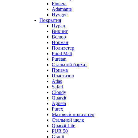
Finnera
Adamante
Hyygge
Покрытия
Пурал
Викинг
Велюр
Норман
Полиэстер
Pural Matt
Puretan
Стальной бархат
Призма
Пластизол
Atlas
Safari
Cloudy
Quarzit
Agneta
Purex
Матовый полиэстер
Стальной шелк
Quarzit Lite
PUR 50
Granit