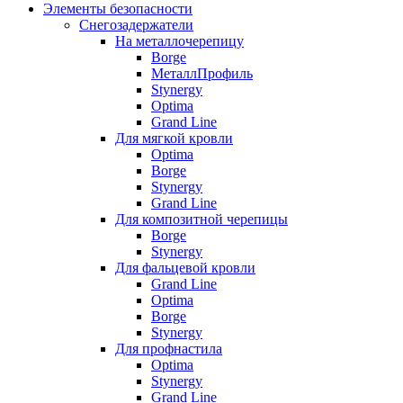
Элементы безопасности
Снегозадержатели
На металлочерепицу
Borge
МеталлПрофиль
Stynergy
Optima
Grand Line
Для мягкой кровли
Optima
Borge
Stynergy
Grand Line
Для композитной черепицы
Borge
Stynergy
Для фальцевой кровли
Grand Line
Optima
Borge
Stynergy
Для профнастила
Optima
Stynergy
Grand Line