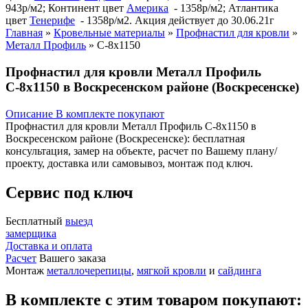
943р/м2; Континент цвет
Америка
- 1358р/м2; Атлантика
цвет
Тенерифе
- 1358р/м2. Акция действует до 30.06.21г
Главная
»
Кровельные материалы
»
Профнастил для кровли
»
Металл Профиль
»
С-8х1150
Профнастил для кровли Металл Профиль
С-8х1150 в Воскресенском районе (Воскресенске)
Описание
В комплекте покупают
Профнастил для кровли Металл Профиль С-8х1150 в
Воскресенском районе (Воскресенске): бесплатная
консультация, замер на объекте, расчет по Вашему плану/
проекту, доставка или самовывоз, монтаж под ключ.
Сервис под ключ
Бесплатный
выезд
замерщика
Доставка и оплата
Расчет
Вашего заказа
Монтаж
металлочерепицы
,
мягкой кровли
и
сайдинга
В комплекте с этим товаром покупают: