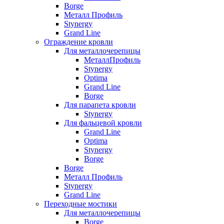
Borge
Металл Профиль
Stynergy
Grand Line
Ограждение кровли
Для металлочерепицы
МеталлПрофиль
Stynergy
Optima
Grand Line
Borge
Для парапета кровли
Stynergy
Для фальцевой кровли
Grand Line
Optima
Stynergy
Borge
Borge
Металл Профиль
Stynergy
Grand Line
Переходные мостики
Для металлочерепицы
Borge