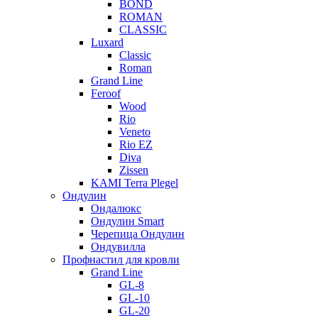
BOND
ROMAN
CLASSIC
Luxard
Classic
Roman
Grand Line
Feroof
Wood
Rio
Veneto
Rio EZ
Diva
Zissen
KAMI Terra Plegel
Ондулин
Ондалюкс
Ондулин Smart
Черепица Ондулин
Ондувилла
Профнастил для кровли
Grand Line
GL-8
GL-10
GL-20