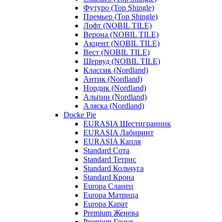
Футуро (Top Shingle)
Премьер (Top Shingle)
Лофт (NOBIL TILE)
Верона (NOBIL TILE)
Акцент (NOBIL TILE)
Вест (NOBIL TILE)
Шервуд (NOBIL TILE)
Классик (Nordland)
Антик (Nordland)
Нордик (Nordland)
Альпин (Nordland)
Аляска (Nordland)
Docke Pie
EURASIA Шестигранник
EURASIA Лабиринт
EURASIA Капля
Standard Сота
Standard Тетрис
Standard Кольчуга
Standard Крона
Europa Сланец
Europa Матрица
Europa Карат
Premium Женева
Premium Генуя