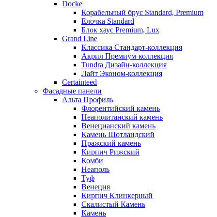
Docke
Корабельный брус Standard, Premium
Елочка Standard
Блок хаус Premium, Lux
Grand Line
Классика Стандарт-коллекция
Акрил Премиум-коллекция
Tundra Дизайн-коллекция
Лайт Эконом-коллекция
Certainteed
Фасадные панели
Альта Профиль
Флорентийский камень
Неаполитанский камень
Венецианский камень
Камень Шотландский
Пражский камень
Кирпич Рижский
Комби
Неаполь
Туф
Венеция
Кирпич Клинкерный
Скалистый Камень
Камень