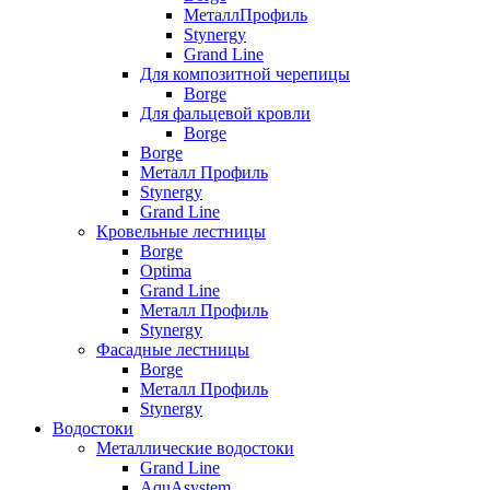
МеталлПрофиль
Stynergy
Grand Line
Для композитной черепицы
Borge
Для фальцевой кровли
Borge
Borge
Металл Профиль
Stynergy
Grand Line
Кровельные лестницы
Borge
Optima
Grand Line
Металл Профиль
Stynergy
Фасадные лестницы
Borge
Металл Профиль
Stynergy
Водостоки
Металлические водостоки
Grand Line
AquAsystem