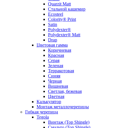
Quarzit Matt
Стальной кашемир
Ecosteel
Colority® Print
Satin
Polydexter®
Polydexter® Matt
Drap
Цветовая гамма
Коричневая
Красная
Серая
Зеленая
Терракотовая
Синяя
Черная
Вишневая
Светлая, бежевая
Цветная
Калькулятор
Монтаж металлочерепицы
Гибкая черепица
Tegola
Винтаж (Top Shingle)
Смальто (Top Shingle)