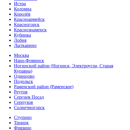
Истра
Коломна
Королёв
Красноармейск
Красногорск
Краснознаменск
Кубинка
Лобня
Лыткарино
Москва
Наро-Фоминск
Ногинский район (Ногинск, Электроугли, Старая
Купавна)
Одинцово
Подольск
Раменский район (Раменское)
Реутов
Сергиев Посад
Серпухов
Солнечногорск
Ступино
Троицк
Фрязино