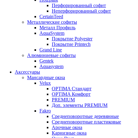
Перфорированный софит
Неперфорированный софит
CertainTeed
Металлические софиты
Металл Профиль
AquaSystem
Покрытие Polyester
Покрытие Printech
Grand Line
Алюминиевые софиты
Gentek
Aquasystem
Аксессуары
Мансардные окна
Velux
OPTIMA Стандарт
OPTIMA Комфорт
PREMIUM
Доп. элементы PREMIUM
Fakro
Cреднеповоротные деревянные
Cреднеповоротные пластиковые
Арочные окна
Карнизные окна