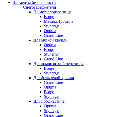
Элементы безопасности
Снегозадержатели
На металлочерепицу
Borge
МеталлПрофиль
Stynergy
Optima
Grand Line
Для мягкой кровли
Optima
Borge
Stynergy
Grand Line
Для композитной черепицы
Borge
Stynergy
Для фальцевой кровли
Grand Line
Optima
Borge
Stynergy
Для профнастила
Optima
Stynergy
Grand Line