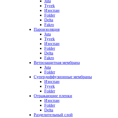
Juta
Tyvek
Изоспан
Folder
Delta
Fakro
Пароизоляция
Juta
Tyvek
Изоспан
Folder
Delta
Fakro
Ветрозащитная мембрана
Juta
Folder
Супердиффузионные мембраны
Изоспан
Tyvek
Folder
Отражающие пленки
Изоспан
Folder
Delta
Разделительный слой