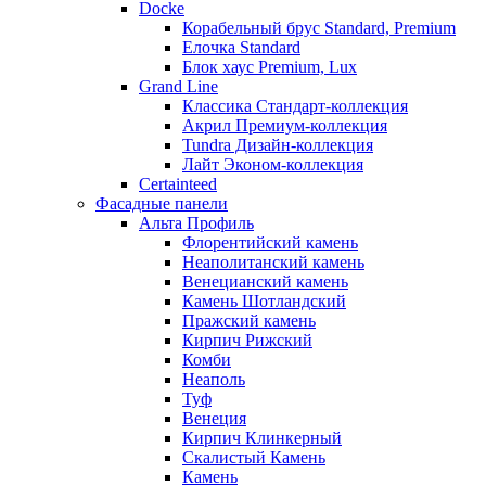
Docke
Корабельный брус Standard, Premium
Елочка Standard
Блок хаус Premium, Lux
Grand Line
Классика Стандарт-коллекция
Акрил Премиум-коллекция
Tundra Дизайн-коллекция
Лайт Эконом-коллекция
Certainteed
Фасадные панели
Альта Профиль
Флорентийский камень
Неаполитанский камень
Венецианский камень
Камень Шотландский
Пражский камень
Кирпич Рижский
Комби
Неаполь
Туф
Венеция
Кирпич Клинкерный
Скалистый Камень
Камень