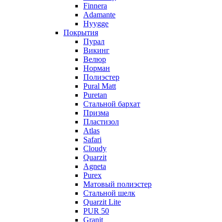
Finnera
Adamante
Hyygge
Покрытия
Пурал
Викинг
Велюр
Норман
Полиэстер
Pural Matt
Puretan
Стальной бархат
Призма
Пластизол
Atlas
Safari
Cloudy
Quarzit
Agneta
Purex
Матовый полиэстер
Стальной шелк
Quarzit Lite
PUR 50
Granit