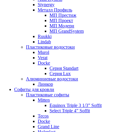
Stynergy
Металл Профиль
МП Престиж
МП Проект
МП Модерн
МП GrandSystem
Ruukki
Lindab
Пластиковые водостоки
Murol
Verat
Docke
Серия Standart
Серия Lux
Алюминиевые водостоки
Линкор
Софиты для кровли
Пластиковые софиты
Mitten
Equinox Triple 3 1/3” Soffit
Select Triple 4” Soffit
Tecos
Docke
Grand Line
Holzplast