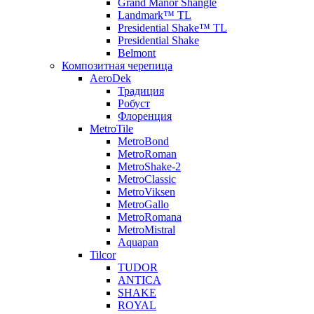
Grand Manor Shangle
Landmark™ TL
Presidential Shake™ TL
Presidential Shake
Belmont
Композитная черепица
AeroDek
Традиция
Робуст
Флоренция
MetroTile
MetroBond
MetroRoman
MetroShake-2
MetroClassic
MetroViksen
MetroGallo
MetroRomana
MetroMistral
Aquapan
Tilcor
TUDOR
ANTICA
SHAKE
ROYAL