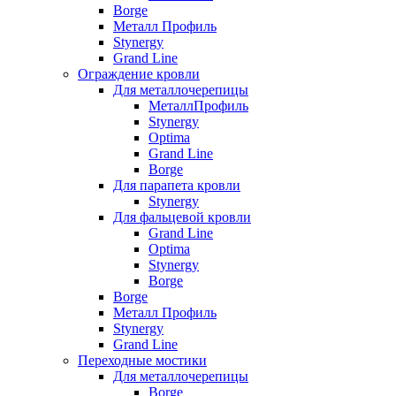
Borge
Металл Профиль
Stynergy
Grand Line
Ограждение кровли
Для металлочерепицы
МеталлПрофиль
Stynergy
Optima
Grand Line
Borge
Для парапета кровли
Stynergy
Для фальцевой кровли
Grand Line
Optima
Stynergy
Borge
Borge
Металл Профиль
Stynergy
Grand Line
Переходные мостики
Для металлочерепицы
Borge