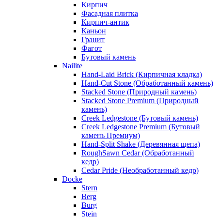
Кирпич
Фасадная плитка
Кирпич-антик
Каньон
Гранит
Фагот
Бутовый камень
Nailite
Hand-Laid Brick (Кирпичная кладка)
Hand-Cut Stone (Обработанный камень)
Stacked Stone (Природный камень)
Stacked Stone Premium (Природный
камень)
Creek Ledgestone (Бутовый камень)
Creek Ledgestone Premium (Бутовый
камень Премиум)
Hand-Split Shake (Деревянная щепа)
RoughSawn Cedar (Обработанный
кедр)
Cedar Pride (Необработанный кедр)
Docke
Stern
Berg
Burg
Stein