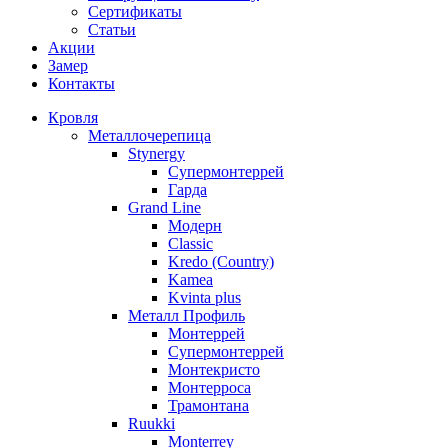
Сертификаты
Статьи
Акции
Замер
Контакты
Кровля
Металлочерепица
Stynergy
Супермонтеррей
Гарда
Grand Line
Модерн
Classic
Kredo (Country)
Kamea
Kvinta plus
Металл Профиль
Монтеррей
Супермонтеррей
Монтекристо
Монтерроса
Трамонтана
Ruukki
Monterrey