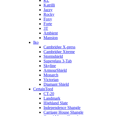
KL
Katrilli
Jazzy
Rocky
Foxy
Forte
3T
Ambient
Mansion
Iko
Cambridge X-press
Cambridge Xtreme
Stormshield
Superglass 3-Tab
Skyline
ArmourShield
Monarch
Victorian
Diamant Shield
CertainTeed
CT-20
Landmark
Highland Slate
Independence Shangle
Carriage House Shangle