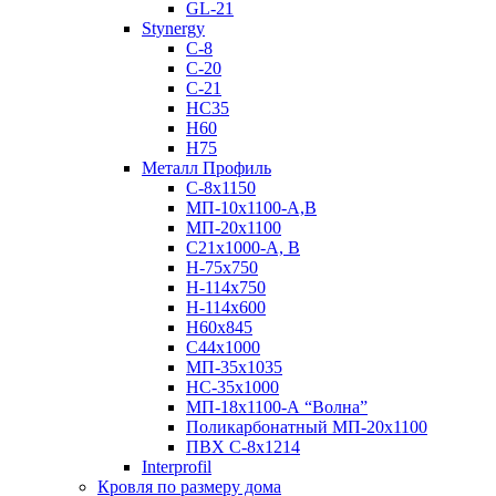
GL-21
Stynergy
C-8
C-20
C-21
НС35
Н60
H75
Металл Профиль
С-8х1150
МП-10x1100-А,В
МП-20х1100
С21х1000-А, В
H-75х750
Н-114х750
Н-114х600
Н60х845
С44х1000
МП-35х1035
НС-35х1000
МП-18х1100-А “Волна”
Поликарбонатный МП-20х1100
ПВХ С-8х1214
Interprofil
Кровля по размеру дома