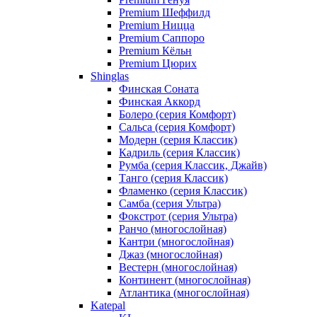
Premium Шеффилд
Premium Ницца
Premium Саппоро
Premium Кёльн
Premium Цюрих
Shinglas
Финская Соната
Финская Аккорд
Болеро (серия Комфорт)
Сальса (серия Комфорт)
Модерн (серия Классик)
Кадриль (серия Классик)
Румба (серия Классик, Джайв)
Танго (серия Классик)
Фламенко (серия Классик)
Самба (серия Ультра)
Фокстрот (серия Ультра)
Ранчо (многослойная)
Кантри (многослойная)
Джаз (многослойная)
Вестерн (многослойная)
Континент (многослойная)
Атлантика (многослойная)
Katepal