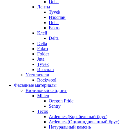
Delta
Ленты
Tyvek
Изоспан
Delta
Fakro
Клей
Delta
Delta
Fakro
Folder
Juta
Tyvek
Изоспан
Утеплители
Rockwool
Фасадные материалы
Виниловый сайдинг
Mitten
Oregon Pride
Sentry
Tecos
Ardennes (Корабельный брус)
Ardennes (Оцилиндрованный брус)
Натуральный камень