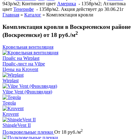
943р/м2; Континент цвет
Америка
- 1358р/м2; Атлантика
цвет
Тенерифе
- 1358р/м2. Акция действует до 30.06.21г
Главная
»
Каталог
»
Комплектация кровли
Комплектация кровли в Воскресенском районе
2
(Воскресенске) от 18 руб./м
Кровельная вентиляция
Прайс на Wirplast
Прайс-лист на Vilpe
Цены на Krovent
Wirplast
Vilpe Vent (Финляндия)
Tegola
Krovent
ShingleVent II
2
Подкровельные пленки
От 18 руб./м