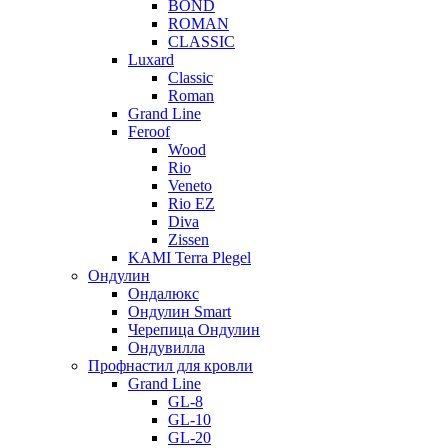
BOND
ROMAN
CLASSIC
Luxard
Classic
Roman
Grand Line
Feroof
Wood
Rio
Veneto
Rio EZ
Diva
Zissen
KAMI Terra Plegel
Ондулин
Ондалюкс
Ондулин Smart
Черепица Ондулин
Ондувилла
Профнастил для кровли
Grand Line
GL-8
GL-10
GL-20