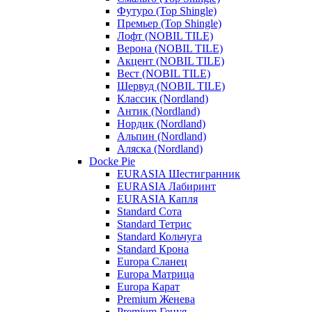
Футуро (Top Shingle)
Премьер (Top Shingle)
Лофт (NOBIL TILE)
Верона (NOBIL TILE)
Акцент (NOBIL TILE)
Вест (NOBIL TILE)
Шервуд (NOBIL TILE)
Классик (Nordland)
Антик (Nordland)
Нордик (Nordland)
Альпин (Nordland)
Аляска (Nordland)
Docke Pie
EURASIA Шестигранник
EURASIA Лабиринт
EURASIA Капля
Standard Сота
Standard Тетрис
Standard Кольчуга
Standard Крона
Europa Сланец
Europa Матрица
Europa Карат
Premium Женева
Premium Генуя