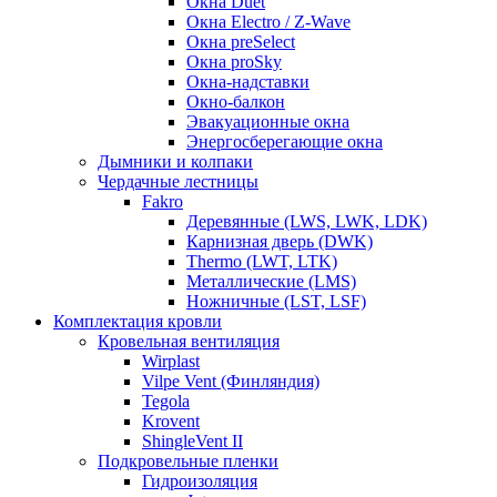
Окна Duet
Окна Electro / Z-Wave
Окна preSelect
Окна proSky
Окна-надставки
Окно-балкон
Эвакуационные окна
Энергосберегающие окна
Дымники и колпаки
Чердачные лестницы
Fakro
Деревянные (LWS, LWK, LDK)
Карнизная дверь (DWK)
Thermo (LWT, LTK)
Металлические (LMS)
Ножничные (LST, LSF)
Комплектация кровли
Кровельная вентиляция
Wirplast
Vilpe Vent (Финляндия)
Tegola
Krovent
ShingleVent II
Подкровельные пленки
Гидроизоляция