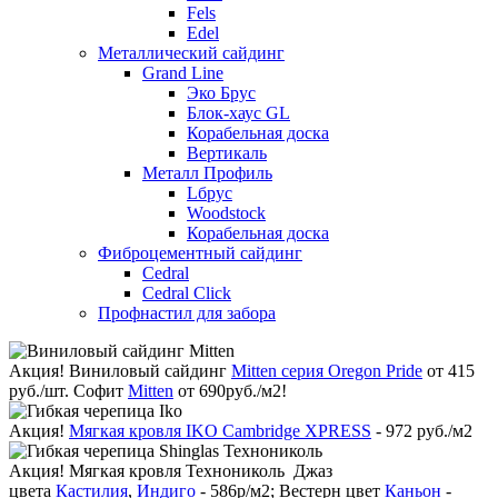
Fels
Edel
Металлический сайдинг
Grand Line
Эко Брус
Блок-хаус GL
Корабельная доска
Вертикаль
Металл Профиль
Lбрус
Woodstock
Корабельная доска
Фиброцементный сайдинг
Cedral
Cedral Click
Профнастил для забора
Акция!
Виниловый сайдинг
Mitten серия Oregon Pride
от 415
руб./шт. Софит
Mitten
от 690руб./м2!
Акция!
Мягкая кровля IKO Cambridge XPRESS
- 972 руб./м2
Акция!
Мягкая кровля Технониколь Джаз
цвета
Кастилия
,
Индиго
- 586р/м2; Вестерн цвет
Каньон
-