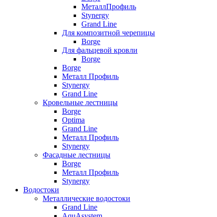
МеталлПрофиль
Stynergy
Grand Line
Для композитной черепицы
Borge
Для фальцевой кровли
Borge
Borge
Металл Профиль
Stynergy
Grand Line
Кровельные лестницы
Borge
Optima
Grand Line
Металл Профиль
Stynergy
Фасадные лестницы
Borge
Металл Профиль
Stynergy
Водостоки
Металлические водостоки
Grand Line
AquAsystem