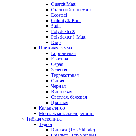
Quarzit Matt
Стальной кашемир
Ecosteel
Colority® Print
Satin
Polydexter®
Polydexter® Matt
Drap
Цветовая гамма
Коричневая
Красная
Серая
Зеленая
Терракотовая
Синяя
Черная
Вишневая
Светлая, бежевая
Цветная
Калькулятор
Монтаж металлочерепицы
Гибкая черепица
Tegola
Винтаж (Top Shingle)
Смальто (Top Shingle)