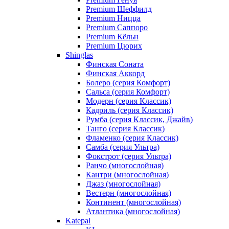
Premium Шеффилд
Premium Ницца
Premium Саппоро
Premium Кёльн
Premium Цюрих
Shinglas
Финская Соната
Финская Аккорд
Болеро (серия Комфорт)
Сальса (серия Комфорт)
Модерн (серия Классик)
Кадриль (серия Классик)
Румба (серия Классик, Джайв)
Танго (серия Классик)
Фламенко (серия Классик)
Самба (серия Ультра)
Фокстрот (серия Ультра)
Ранчо (многослойная)
Кантри (многослойная)
Джаз (многослойная)
Вестерн (многослойная)
Континент (многослойная)
Атлантика (многослойная)
Katepal