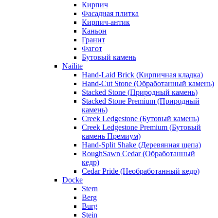
Кирпич
Фасадная плитка
Кирпич-антик
Каньон
Гранит
Фагот
Бутовый камень
Nailite
Hand-Laid Brick (Кирпичная кладка)
Hand-Cut Stone (Обработанный камень)
Stacked Stone (Природный камень)
Stacked Stone Premium (Природный
камень)
Creek Ledgestone (Бутовый камень)
Creek Ledgestone Premium (Бутовый
камень Премиум)
Hand-Split Shake (Деревянная щепа)
RoughSawn Cedar (Обработанный
кедр)
Cedar Pride (Необработанный кедр)
Docke
Stern
Berg
Burg
Stein