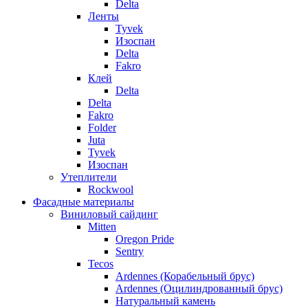
Delta
Ленты
Tyvek
Изоспан
Delta
Fakro
Клей
Delta
Delta
Fakro
Folder
Juta
Tyvek
Изоспан
Утеплители
Rockwool
Фасадные материалы
Виниловый сайдинг
Mitten
Oregon Pride
Sentry
Tecos
Ardennes (Корабельный брус)
Ardennes (Оцилиндрованный брус)
Натуральный камень