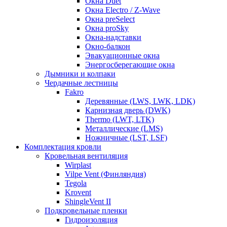
Окна Duet
Окна Electro / Z-Wave
Окна preSelect
Окна proSky
Окна-надставки
Окно-балкон
Эвакуационные окна
Энергосберегающие окна
Дымники и колпаки
Чердачные лестницы
Fakro
Деревянные (LWS, LWK, LDK)
Карнизная дверь (DWK)
Thermo (LWT, LTK)
Металлические (LMS)
Ножничные (LST, LSF)
Комплектация кровли
Кровельная вентиляция
Wirplast
Vilpe Vent (Финляндия)
Tegola
Krovent
ShingleVent II
Подкровельные пленки
Гидроизоляция