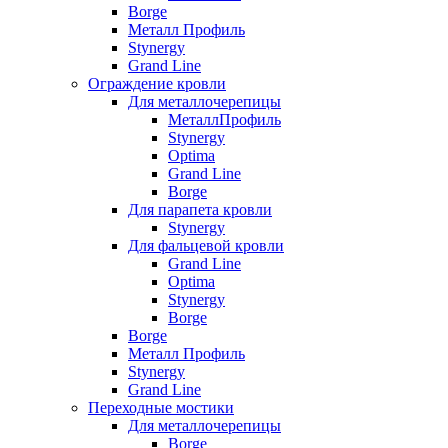
Borge
Металл Профиль
Stynergy
Grand Line
Ограждение кровли
Для металлочерепицы
МеталлПрофиль
Stynergy
Optima
Grand Line
Borge
Для парапета кровли
Stynergy
Для фальцевой кровли
Grand Line
Optima
Stynergy
Borge
Borge
Металл Профиль
Stynergy
Grand Line
Переходные мостики
Для металлочерепицы
Borge