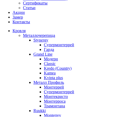
Сертификаты
Статьи
Акции
Замер
Контакты
Кровля
Металлочерепица
Stynergy
Супермонтеррей
Гарда
Grand Line
Модерн
Classic
Kredo (Country)
Kamea
Kvinta plus
Металл Профиль
Монтеррей
Супермонтеррей
Монтекристо
Монтерроса
Трамонтана
Ruukki
Monterrey