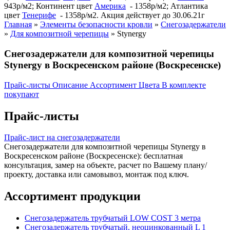
943р/м2; Континент цвет
Америка
- 1358р/м2; Атлантика
цвет
Тенерифе
- 1358р/м2. Акция действует до 30.06.21г
Главная
»
Элементы безопасности кровли
»
Снегозадержатели
»
Для композитной черепицы
»
Stynergy
Снегозадержатели для композитной черепицы
Stynergy в Воскресенском районе (Воскресенске)
Прайс-листы
Описание
Ассортимент
Цвета
В комплекте
покупают
Прайс-листы
Прайс-лист на снегозадержатели
Снегозадержатели для композитной черепицы Stynergy в
Воскресенском районе (Воскресенске): бесплатная
консультация, замер на объекте, расчет по Вашему плану/
проекту, доставка или самовывоз, монтаж под ключ.
Ассортимент продукции
Снегозадержатель трубчатый LOW COST 3 метра
Снегозадержатель трубчатый, неоцинкованный L 1