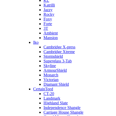
KL
Katrilli
Jazzy
Rocky
Foxy
Forte
3T
Ambient
Mansion
Iko
Cambridge X-press
Cambridge Xtreme
Stormshield
Superglass 3-Tab
Skyline
ArmourShield
Monarch
Victorian
Diamant Shield
CertainTeed
CT-20
Landmark
Highland Slate
Independence Shangle
Carriage House Shangle