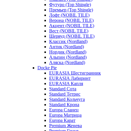
Футуро (Top Shingle)
Премьер (Top Shingle)
Лофт (NOBIL TILE)
Верона (NOBIL TILE)
Акцент (NOBIL TILE)
Вест (NOBIL TILE)
Шервуд (NOBIL TILE)
Классик (Nordland)
Антик (Nordland)
Нордик (Nordland)
Альпин (Nordland)
Аляска (Nordland)
Docke Pie
EURASIA Шестигранник
EURASIA Лабиринт
EURASIA Капля
Standard Сота
Standard Тетрис
Standard Кольчуга
Standard Крона
Europa Сланец
Europa Матрица
Europa Карат
Premium Женева
Premium Генуя