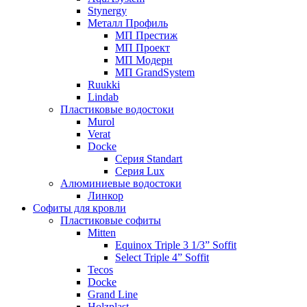
Stynergy
Металл Профиль
МП Престиж
МП Проект
МП Модерн
МП GrandSystem
Ruukki
Lindab
Пластиковые водостоки
Murol
Verat
Docke
Серия Standart
Серия Lux
Алюминиевые водостоки
Линкор
Софиты для кровли
Пластиковые софиты
Mitten
Equinox Triple 3 1/3” Soffit
Select Triple 4” Soffit
Tecos
Docke
Grand Line
Holzplast