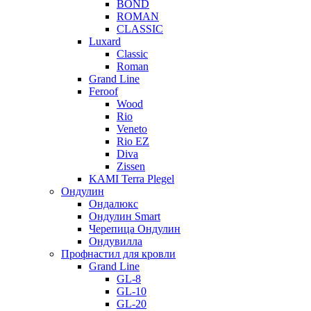
BOND
ROMAN
CLASSIC
Luxard
Classic
Roman
Grand Line
Feroof
Wood
Rio
Veneto
Rio EZ
Diva
Zissen
KAMI Terra Plegel
Ондулин
Ондалюкс
Ондулин Smart
Черепица Ондулин
Ондувилла
Профнастил для кровли
Grand Line
GL-8
GL-10
GL-20