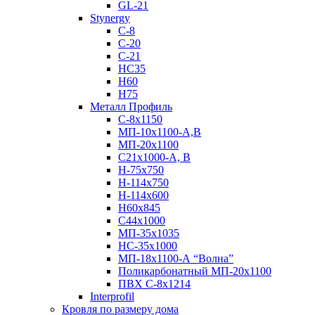
GL-21
Stynergy
C-8
C-20
C-21
НС35
Н60
H75
Металл Профиль
С-8х1150
МП-10x1100-А,В
МП-20х1100
С21х1000-А, В
H-75х750
Н-114х750
Н-114х600
Н60х845
С44х1000
МП-35х1035
НС-35х1000
МП-18х1100-А “Волна”
Поликарбонатный МП-20х1100
ПВХ С-8х1214
Interprofil
Кровля по размеру дома