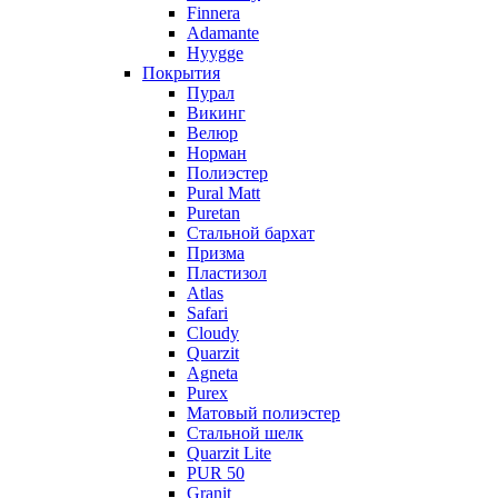
Finnera
Adamante
Hyygge
Покрытия
Пурал
Викинг
Велюр
Норман
Полиэстер
Pural Matt
Puretan
Стальной бархат
Призма
Пластизол
Atlas
Safari
Cloudy
Quarzit
Agneta
Purex
Матовый полиэстер
Стальной шелк
Quarzit Lite
PUR 50
Granit