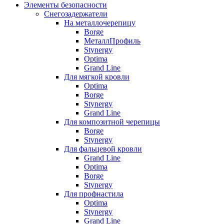
Элементы безопасности
Снегозадержатели
На металлочерепицу
Borge
МеталлПрофиль
Stynergy
Optima
Grand Line
Для мягкой кровли
Optima
Borge
Stynergy
Grand Line
Для композитной черепицы
Borge
Stynergy
Для фальцевой кровли
Grand Line
Optima
Borge
Stynergy
Для профнастила
Optima
Stynergy
Grand Line