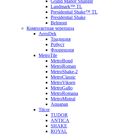
Grand Manor Shangle
Landmark™ TL
Presidential Shake™ TL
Presidential Shake
Belmont
Композитная черепица
AeroDek
Традиция
Робуст
Флоренция
MetroTile
MetroBond
MetroRoman
MetroShake-2
MetroClassic
MetroViksen
MetroGallo
MetroRomana
MetroMistral
Aquapan
Tilcor
TUDOR
ANTICA
SHAKE
ROYAL