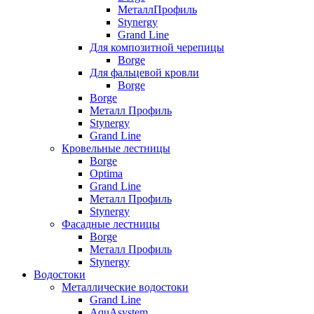
МеталлПрофиль
Stynergy
Grand Line
Для композитной черепицы
Borge
Для фальцевой кровли
Borge
Borge
Металл Профиль
Stynergy
Grand Line
Кровельные лестницы
Borge
Optima
Grand Line
Металл Профиль
Stynergy
Фасадные лестницы
Borge
Металл Профиль
Stynergy
Водостоки
Металлические водостоки
Grand Line
AquAsystem