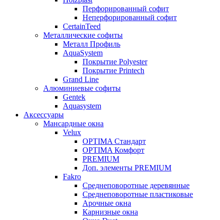
Перфорированный софит
Неперфорированный софит
CertainTeed
Металлические софиты
Металл Профиль
AquaSystem
Покрытие Polyester
Покрытие Printech
Grand Line
Алюминиевые софиты
Gentek
Aquasystem
Аксессуары
Мансардные окна
Velux
OPTIMA Стандарт
OPTIMA Комфорт
PREMIUM
Доп. элементы PREMIUM
Fakro
Cреднеповоротные деревянные
Cреднеповоротные пластиковые
Арочные окна
Карнизные окна