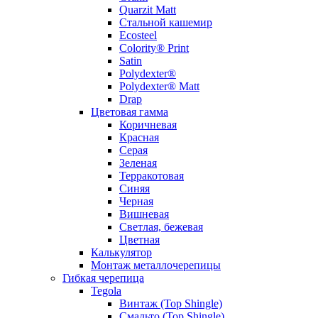
Quarzit Matt
Стальной кашемир
Ecosteel
Colority® Print
Satin
Polydexter®
Polydexter® Matt
Drap
Цветовая гамма
Коричневая
Красная
Серая
Зеленая
Терракотовая
Синяя
Черная
Вишневая
Светлая, бежевая
Цветная
Калькулятор
Монтаж металлочерепицы
Гибкая черепица
Tegola
Винтаж (Top Shingle)
Смальто (Top Shingle)