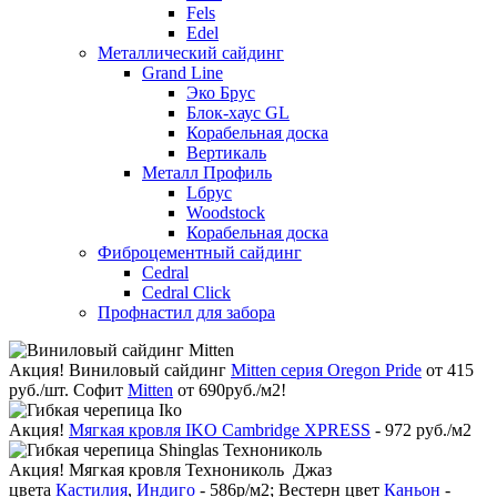
Fels
Edel
Металлический сайдинг
Grand Line
Эко Брус
Блок-хаус GL
Корабельная доска
Вертикаль
Металл Профиль
Lбрус
Woodstock
Корабельная доска
Фиброцементный сайдинг
Cedral
Cedral Click
Профнастил для забора
Акция!
Виниловый сайдинг
Mitten серия Oregon Pride
от 415
руб./шт. Софит
Mitten
от 690руб./м2!
Акция!
Мягкая кровля IKO Cambridge XPRESS
- 972 руб./м2
Акция!
Мягкая кровля Технониколь Джаз
цвета
Кастилия
,
Индиго
- 586р/м2; Вестерн цвет
Каньон
-