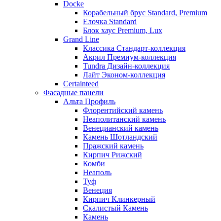
Docke
Корабельный брус Standard, Premium
Елочка Standard
Блок хаус Premium, Lux
Grand Line
Классика Стандарт-коллекция
Акрил Премиум-коллекция
Tundra Дизайн-коллекция
Лайт Эконом-коллекция
Certainteed
Фасадные панели
Альта Профиль
Флорентийский камень
Неаполитанский камень
Венецианский камень
Камень Шотландский
Пражский камень
Кирпич Рижский
Комби
Неаполь
Туф
Венеция
Кирпич Клинкерный
Скалистый Камень
Камень