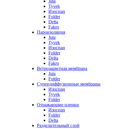
Juta
Tyvek
Изоспан
Folder
Delta
Fakro
Пароизоляция
Juta
Tyvek
Изоспан
Folder
Delta
Fakro
Ветрозащитная мембрана
Juta
Folder
Супердиффузионные мембраны
Изоспан
Tyvek
Folder
Отражающие пленки
Изоспан
Folder
Delta
Разделительный слой