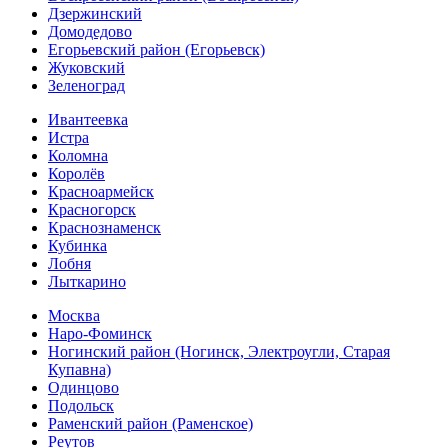
Дзержинский
Домодедово
Егорьевский район (Егорьевск)
Жуковский
Зеленоград
Ивантеевка
Истра
Коломна
Королёв
Красноармейск
Красногорск
Краснознаменск
Кубинка
Лобня
Лыткарино
Москва
Наро-Фоминск
Ногинский район (Ногинск, Электроугли, Старая
Купавна)
Одинцово
Подольск
Раменский район (Раменское)
Реутов