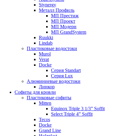
Stynergy
Металл Профиль
МП Престиж
МП Проект
МП Модерн
МП GrandSystem
Ruukki
Lindab
Пластиковые водостоки
Murol
Verat
Docke
Серия Standart
Серия Lux
Алюминиевые водостоки
Линкор
Софиты для кровли
Пластиковые софиты
Mitten
Equinox Triple 3 1/3” Soffit
Select Triple 4” Soffit
Tecos
Docke
Grand Line
Holzplast