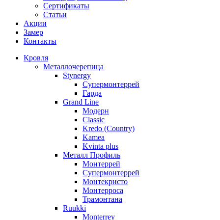
Сертификаты
Статьи
Акции
Замер
Контакты
Кровля
Металлочерепица
Stynergy
Супермонтеррей
Гарда
Grand Line
Модерн
Classic
Kredo (Country)
Kamea
Kvinta plus
Металл Профиль
Монтеррей
Супермонтеррей
Монтекристо
Монтерроса
Трамонтана
Ruukki
Monterrey