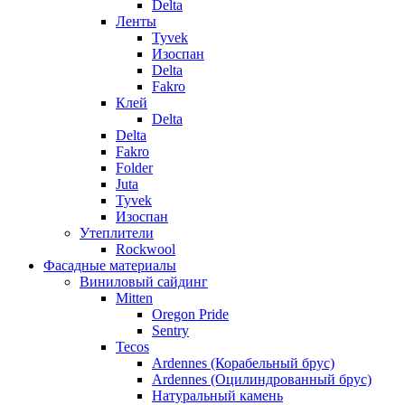
Delta
Ленты
Tyvek
Изоспан
Delta
Fakro
Клей
Delta
Delta
Fakro
Folder
Juta
Tyvek
Изоспан
Утеплители
Rockwool
Фасадные материалы
Виниловый сайдинг
Mitten
Oregon Pride
Sentry
Tecos
Ardennes (Корабельный брус)
Ardennes (Оцилиндрованный брус)
Натуральный камень