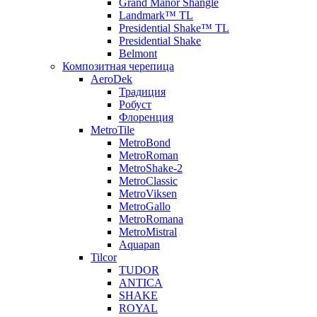
Grand Manor Shangle
Landmark™ TL
Presidential Shake™ TL
Presidential Shake
Belmont
Композитная черепица
AeroDek
Традиция
Робуст
Флоренция
MetroTile
MetroBond
MetroRoman
MetroShake-2
MetroClassic
MetroViksen
MetroGallo
MetroRomana
MetroMistral
Aquapan
Tilcor
TUDOR
ANTICA
SHAKE
ROYAL