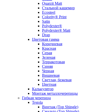
Quarzit Matt
Стальной кашемир
Ecosteel
Colority® Print
Satin
Polydexter®
Polydexter® Matt
Drap
Цветовая гамма
Коричневая
Красная
Серая
Зеленая
Терракотовая
Синяя
Черная
Вишневая
Светлая, бежевая
Цветная
Калькулятор
Монтаж металлочерепицы
Гибкая черепица
Tegola
Винтаж (Top Shingle)
Смальто (Top Shingle)