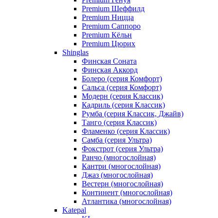
Premium Шеффилд
Premium Ницца
Premium Саппоро
Premium Кёльн
Premium Цюрих
Shinglas
Финская Соната
Финская Аккорд
Болеро (серия Комфорт)
Сальса (серия Комфорт)
Модерн (серия Классик)
Кадриль (серия Классик)
Румба (серия Классик, Джайв)
Танго (серия Классик)
Фламенко (серия Классик)
Самба (серия Ультра)
Фокстрот (серия Ультра)
Ранчо (многослойная)
Кантри (многослойная)
Джаз (многослойная)
Вестерн (многослойная)
Континент (многослойная)
Атлантика (многослойная)
Katepal