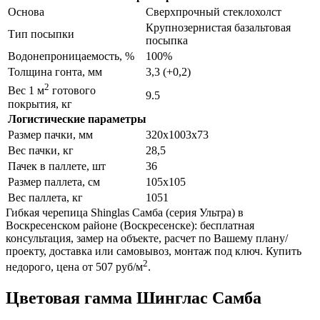
Основа
Сверхпрочный стеклохолст
Крупнозернистая базальтовая
Тип посыпки
посыпка
Водонепроницаемость, %
100%
Толщина гонта, мм
3,3 (+0,2)
2
Вес 1 м
готового
9.5
покрытия, кг
Логистические параметры
Размер пачки, мм
320х1003х73
Вес пачки, кг
28,5
Пачек в паллете, шт
36
Размер паллета, см
105х105
Вес паллета, кг
1051
Гибкая черепица Shinglas Самба (серия Ультра) в
Воскресенском районе (Воскресенске): бесплатная
консультация, замер на объекте, расчет по Вашему плану/
проекту, доставка или самовывоз, монтаж под ключ. Купить
2
недорого, цена от 507 руб/м
.
Цветовая гамма Шинглас Самба