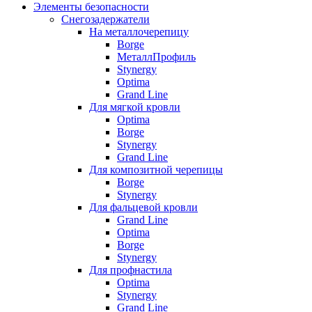
Элементы безопасности
Снегозадержатели
На металлочерепицу
Borge
МеталлПрофиль
Stynergy
Optima
Grand Line
Для мягкой кровли
Optima
Borge
Stynergy
Grand Line
Для композитной черепицы
Borge
Stynergy
Для фальцевой кровли
Grand Line
Optima
Borge
Stynergy
Для профнастила
Optima
Stynergy
Grand Line