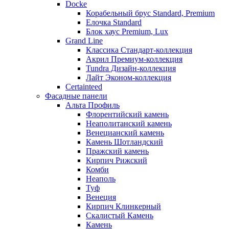
Docke
Корабельный брус Standard, Premium
Елочка Standard
Блок хаус Premium, Lux
Grand Line
Классика Стандарт-коллекция
Акрил Премиум-коллекция
Tundra Дизайн-коллекция
Лайт Эконом-коллекция
Certainteed
Фасадные панели
Альта Профиль
Флорентийский камень
Неаполитанский камень
Венецианский камень
Камень Шотландский
Пражский камень
Кирпич Рижский
Комби
Неаполь
Туф
Венеция
Кирпич Клинкерный
Скалистый Камень
Камень