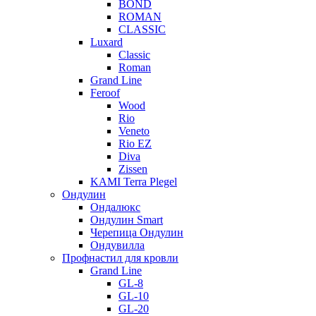
BOND
ROMAN
CLASSIC
Luxard
Classic
Roman
Grand Line
Feroof
Wood
Rio
Veneto
Rio EZ
Diva
Zissen
KAMI Terra Plegel
Ондулин
Ондалюкс
Ондулин Smart
Черепица Ондулин
Ондувилла
Профнастил для кровли
Grand Line
GL-8
GL-10
GL-20