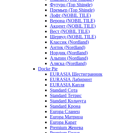
Футуро (Top Shingle)
Премьер (Top Shingle)
Лофт (NOBIL TILE)
Верона (NOBIL TILE)
Акцент (NOBIL TILE)
Вест (NOBIL TILE)
Шервуд (NOBIL TILE)
Классик (Nordland)
Антик (Nordland)
Нордик (Nordland)
Альпин (Nordland)
Аляска (Nordland)
Docke Pie
EURASIA Шестигранник
EURASIA Лабиринт
EURASIA Капля
Standard Сота
Standard Тетрис
Standard Кольчуга
Standard Крона
Europa Сланец
Europa Матрица
Europa Карат
Premium Женева
Premium Генуя