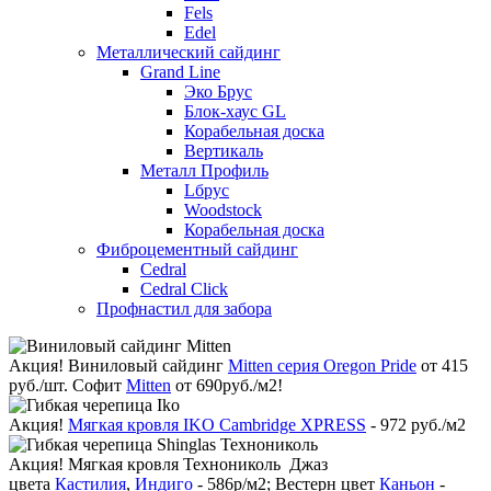
Fels
Edel
Металлический сайдинг
Grand Line
Эко Брус
Блок-хаус GL
Корабельная доска
Вертикаль
Металл Профиль
Lбрус
Woodstock
Корабельная доска
Фиброцементный сайдинг
Cedral
Cedral Click
Профнастил для забора
Акция!
Виниловый сайдинг
Mitten серия Oregon Pride
от 415
руб./шт. Софит
Mitten
от 690руб./м2!
Акция!
Мягкая кровля IKO Cambridge XPRESS
- 972 руб./м2
Акция!
Мягкая кровля Технониколь Джаз
цвета
Кастилия
,
Индиго
- 586р/м2; Вестерн цвет
Каньон
-