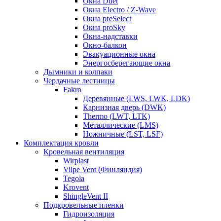
Окна Duet
Окна Electro / Z-Wave
Окна preSelect
Окна proSky
Окна-надставки
Окно-балкон
Эвакуационные окна
Энергосберегающие окна
Дымники и колпаки
Чердачные лестницы
Fakro
Деревянные (LWS, LWK, LDK)
Карнизная дверь (DWK)
Thermo (LWT, LTK)
Металлические (LMS)
Ножничные (LST, LSF)
Комплектация кровли
Кровельная вентиляция
Wirplast
Vilpe Vent (Финляндия)
Tegola
Krovent
ShingleVent II
Подкровельные пленки
Гидроизоляция