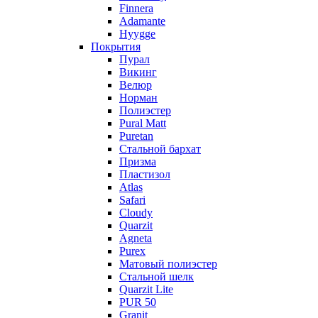
Finnera
Adamante
Hyygge
Покрытия
Пурал
Викинг
Велюр
Норман
Полиэстер
Pural Matt
Puretan
Стальной бархат
Призма
Пластизол
Atlas
Safari
Cloudy
Quarzit
Agneta
Purex
Матовый полиэстер
Стальной шелк
Quarzit Lite
PUR 50
Granit