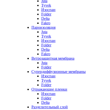
Juta
Tyvek
Изоспан
Folder
Delta
Fakro
Пароизоляция
Juta
Tyvek
Изоспан
Folder
Delta
Fakro
Ветрозащитная мембрана
Juta
Folder
Супердиффузионные мембраны
Изоспан
Tyvek
Folder
Отражающие пленки
Изоспан
Folder
Delta
Разделительный слой