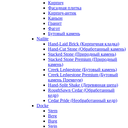
Кирпич
Фасадная плитка
Кирпич-антик
Каньон
Гранит
Фагот
Бутовый камень
Nailite
Hand-Laid Brick (Кирпичная кладка)
Hand-Cut Stone (Обработанный камень)
Stacked Stone (Природный камень)
Stacked Stone Premium (Природный
камень)
Creek Ledgestone (Бутовый камень)
Creek Ledgestone Premium (Бутовый
камень Премиум)
Hand-Split Shake (Деревянная щепа)
RoughSawn Cedar (Обработанный
кедр)
Cedar Pride (Необработанный кедр)
Docke
Stern
Berg
Burg
Stein