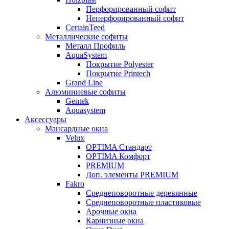
Перфорированный софит
Неперфорированный софит
CertainTeed
Металлические софиты
Металл Профиль
AquaSystem
Покрытие Polyester
Покрытие Printech
Grand Line
Алюминиевые софиты
Gentek
Aquasystem
Аксессуары
Мансардные окна
Velux
OPTIMA Стандарт
OPTIMA Комфорт
PREMIUM
Доп. элементы PREMIUM
Fakro
Cреднеповоротные деревянные
Cреднеповоротные пластиковые
Арочные окна
Карнизные окна