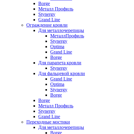
Borge
Металл Профиль
Stynergy
Grand Line
Ограждение кровли
Для металлочерепицы
МеталлПрофиль
Stynergy
Optima
Grand Line
Borge
Для парапета кровли
Stynergy
Для фальцевой кровли
Grand Line
Optima
Stynergy
Borge
Borge
Металл Профиль
Stynergy
Grand Line
Переходные мостики
Для металлочерепицы
Borge