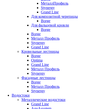
МеталлПрофиль
Stynergy
Grand Line
Для композитной черепицы
Borge
Для фальцевой кровли
Borge
Borge
Металл Профиль
Stynergy
Grand Line
Кровельные лестницы
Borge
Optima
Grand Line
Металл Профиль
Stynergy
Фасадные лестницы
Borge
Металл Профиль
Stynergy
Водостоки
Металлические водостоки
Grand Line
AquAsystem