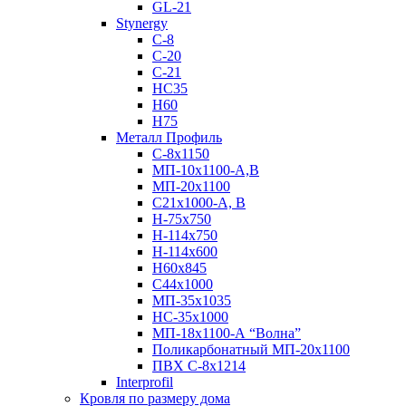
GL-21
Stynergy
C-8
C-20
C-21
НС35
Н60
H75
Металл Профиль
С-8х1150
МП-10x1100-А,В
МП-20х1100
С21х1000-А, В
H-75х750
Н-114х750
Н-114х600
Н60х845
С44х1000
МП-35х1035
НС-35х1000
МП-18х1100-А “Волна”
Поликарбонатный МП-20х1100
ПВХ С-8х1214
Interprofil
Кровля по размеру дома