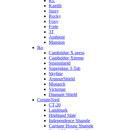
KL
Katrilli
Jazzy
Rocky
Foxy
Forte
3T
Ambient
Mansion
Iko
Cambridge X-press
Cambridge Xtreme
Stormshield
Superglass 3-Tab
Skyline
ArmourShield
Monarch
Victorian
Diamant Shield
CertainTeed
CT-20
Landmark
Highland Slate
Independence Shangle
Carriage House Shangle