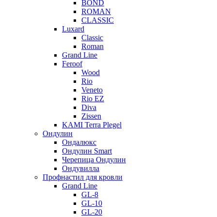
BOND
ROMAN
CLASSIC
Luxard
Classic
Roman
Grand Line
Feroof
Wood
Rio
Veneto
Rio EZ
Diva
Zissen
KAMI Terra Plegel
Ондулин
Ондалюкс
Ондулин Smart
Черепица Ондулин
Ондувилла
Профнастил для кровли
Grand Line
GL-8
GL-10
GL-20