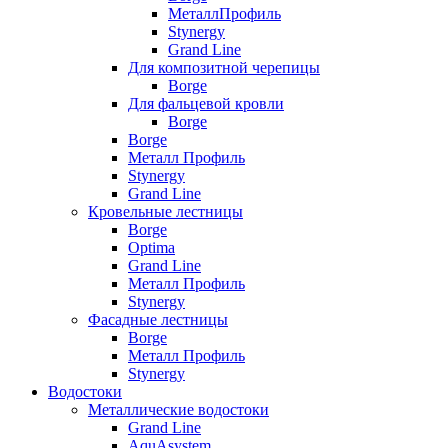
МеталлПрофиль
Stynergy
Grand Line
Для композитной черепицы
Borge
Для фальцевой кровли
Borge
Borge
Металл Профиль
Stynergy
Grand Line
Кровельные лестницы
Borge
Optima
Grand Line
Металл Профиль
Stynergy
Фасадные лестницы
Borge
Металл Профиль
Stynergy
Водостоки
Металлические водостоки
Grand Line
AquAsystem