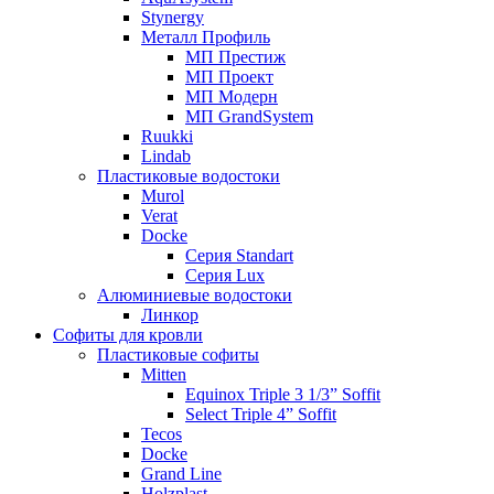
Stynergy
Металл Профиль
МП Престиж
МП Проект
МП Модерн
МП GrandSystem
Ruukki
Lindab
Пластиковые водостоки
Murol
Verat
Docke
Серия Standart
Серия Lux
Алюминиевые водостоки
Линкор
Софиты для кровли
Пластиковые софиты
Mitten
Equinox Triple 3 1/3” Soffit
Select Triple 4” Soffit
Tecos
Docke
Grand Line
Holzplast