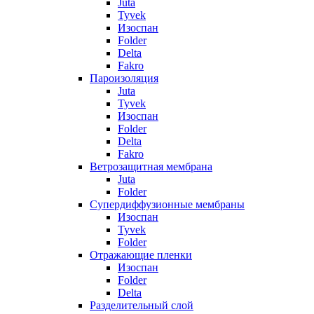
Juta
Tyvek
Изоспан
Folder
Delta
Fakro
Пароизоляция
Juta
Tyvek
Изоспан
Folder
Delta
Fakro
Ветрозащитная мембрана
Juta
Folder
Супердиффузионные мембраны
Изоспан
Tyvek
Folder
Отражающие пленки
Изоспан
Folder
Delta
Разделительный слой