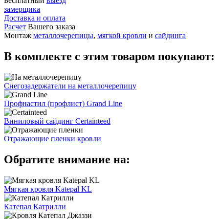
Бесплатный
выезд
замерщика
Доставка и оплата
Расчет
Вашего заказа
Монтаж
металлочерепицы
,
мягкой кровли
и
сайдинга
В комплекте с этим товаром покупают:
Снегозадержатели на металлочерепицу
Профнастил (профлист) Grand Line
Виниловый сайдинг Certainteed
Отражающие пленки кровли
Обратите внимание на:
Мягкая кровля Katepal KL
Катепал Катрилли