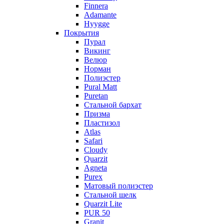
Finnera
Adamante
Hyygge
Покрытия
Пурал
Викинг
Велюр
Норман
Полиэстер
Pural Matt
Puretan
Стальной бархат
Призма
Пластизол
Atlas
Safari
Cloudy
Quarzit
Agneta
Purex
Матовый полиэстер
Стальной шелк
Quarzit Lite
PUR 50
Granit