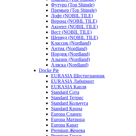
Футуро (Top Shingle)
Премьер (Top Shingle)
Лофт (NOBIL TILE)
Верона (NOBIL TILE)
Акцент (NOBIL TILE)
Вест (NOBIL TILE)
Шервуд (NOBIL TILE)
Классик (Nordland)
Антик (Nordland)
Нордик (Nordland)
Альпин (Nordland)
Аляска (Nordland)
Docke Pie
EURASIA Шестигранник
EURASIA Лабиринт
EURASIA Капля
Standard Сота
Standard Тетрис
Standard Кольчуга
Standard Крона
Europa Сланец
Europa Матрица
Europa Карат
Premium Женева
Premium Генуя