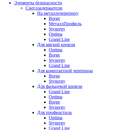
Элементы безопасности
Снегозадержатели
На металлочерепицу
Borge
МеталлПрофиль
Stynergy
Optima
Grand Line
Для мягкой кровли
Optima
Borge
Stynergy
Grand Line
Для композитной черепицы
Borge
Stynergy
Для фальцевой кровли
Grand Line
Optima
Borge
Stynergy
Для профнастила
Optima
Stynergy
Grand Line