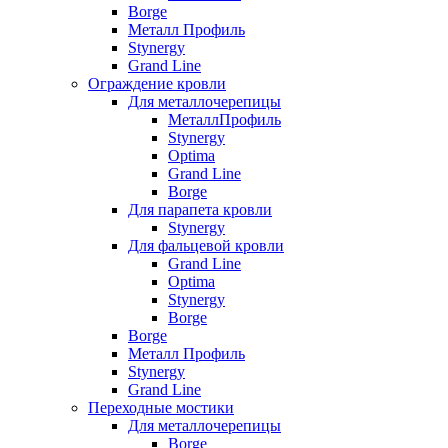
Borge
Металл Профиль
Stynergy
Grand Line
Ограждение кровли
Для металлочерепицы
МеталлПрофиль
Stynergy
Optima
Grand Line
Borge
Для парапета кровли
Stynergy
Для фальцевой кровли
Grand Line
Optima
Stynergy
Borge
Borge
Металл Профиль
Stynergy
Grand Line
Переходные мостики
Для металлочерепицы
Borge