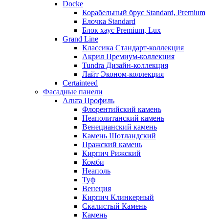
Docke
Корабельный брус Standard, Premium
Елочка Standard
Блок хаус Premium, Lux
Grand Line
Классика Стандарт-коллекция
Акрил Премиум-коллекция
Tundra Дизайн-коллекция
Лайт Эконом-коллекция
Certainteed
Фасадные панели
Альта Профиль
Флорентийский камень
Неаполитанский камень
Венецианский камень
Камень Шотландский
Пражский камень
Кирпич Рижский
Комби
Неаполь
Туф
Венеция
Кирпич Клинкерный
Скалистый Камень
Камень