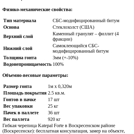
Физико-механические свойства:
Тип материала
СБС-модифицированный битум
Основа
Стеклохолст (США)
Каменный гранулят – филлит (4
Верхний слой
фракции)
Самоклеющийся СБС-
Нижний слой
модифицированный битум
Толщина гонта
3мм (+-10%)
Водонепроницаемость
100%
Объемно-весовые параметры:
Размер гонта
1м х 0,320м
Плошадь покрытия
2.5 кв.м.
Гонтов в пачке
17 шт
Вес упаковки
25 кг
Пачек в паллете
36 шт
Вес паллета
920 кг
Гибкая черепица Katepal Forte в Воскресенском районе
(Воскресенске): бесплатная консультация, замер на объекте,