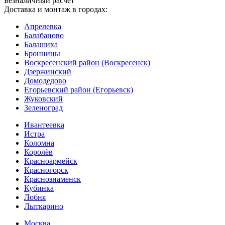
Безналичный расчет
Доставка и монтаж в городах:
Апрелевка
Балабаново
Балашиха
Бронницы
Воскресенский район (Воскресенск)
Дзержинский
Домодедово
Егорьевский район (Егорьевск)
Жуковский
Зеленоград
Ивантеевка
Истра
Коломна
Королёв
Красноармейск
Красногорск
Краснознаменск
Кубинка
Лобня
Лыткарино
Москва