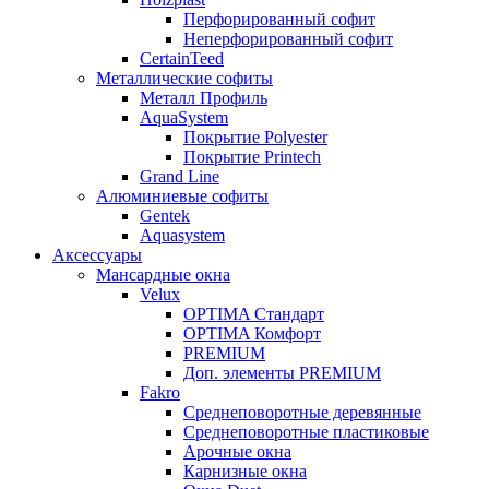
Перфорированный софит
Неперфорированный софит
CertainTeed
Металлические софиты
Металл Профиль
AquaSystem
Покрытие Polyester
Покрытие Printech
Grand Line
Алюминиевые софиты
Gentek
Aquasystem
Аксессуары
Мансардные окна
Velux
OPTIMA Стандарт
OPTIMA Комфорт
PREMIUM
Доп. элементы PREMIUM
Fakro
Cреднеповоротные деревянные
Cреднеповоротные пластиковые
Арочные окна
Карнизные окна