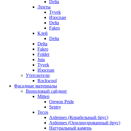
Delta
Ленты
Tyvek
Изоспан
Delta
Fakro
Клей
Delta
Delta
Fakro
Folder
Juta
Tyvek
Изоспан
Утеплители
Rockwool
Фасадные материалы
Виниловый сайдинг
Mitten
Oregon Pride
Sentry
Tecos
Ardennes (Корабельный брус)
Ardennes (Оцилиндрованный брус)
Натуральный камень