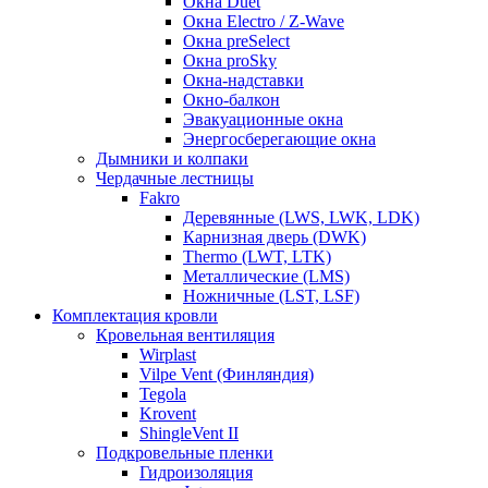
Окна Duet
Окна Electro / Z-Wave
Окна preSelect
Окна proSky
Окна-надставки
Окно-балкон
Эвакуационные окна
Энергосберегающие окна
Дымники и колпаки
Чердачные лестницы
Fakro
Деревянные (LWS, LWK, LDK)
Карнизная дверь (DWK)
Thermo (LWT, LTK)
Металлические (LMS)
Ножничные (LST, LSF)
Комплектация кровли
Кровельная вентиляция
Wirplast
Vilpe Vent (Финляндия)
Tegola
Krovent
ShingleVent II
Подкровельные пленки
Гидроизоляция