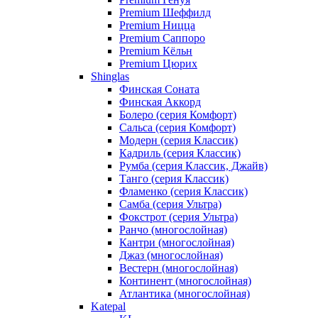
Premium Шеффилд
Premium Ницца
Premium Саппоро
Premium Кёльн
Premium Цюрих
Shinglas
Финская Соната
Финская Аккорд
Болеро (серия Комфорт)
Сальса (серия Комфорт)
Модерн (серия Классик)
Кадриль (серия Классик)
Румба (серия Классик, Джайв)
Танго (серия Классик)
Фламенко (серия Классик)
Самба (серия Ультра)
Фокстрот (серия Ультра)
Ранчо (многослойная)
Кантри (многослойная)
Джаз (многослойная)
Вестерн (многослойная)
Континент (многослойная)
Атлантика (многослойная)
Katepal