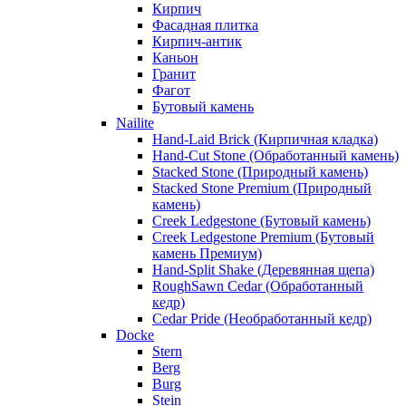
Кирпич
Фасадная плитка
Кирпич-антик
Каньон
Гранит
Фагот
Бутовый камень
Nailite
Hand-Laid Brick (Кирпичная кладка)
Hand-Cut Stone (Обработанный камень)
Stacked Stone (Природный камень)
Stacked Stone Premium (Природный
камень)
Creek Ledgestone (Бутовый камень)
Creek Ledgestone Premium (Бутовый
камень Премиум)
Hand-Split Shake (Деревянная щепа)
RoughSawn Cedar (Обработанный
кедр)
Cedar Pride (Необработанный кедр)
Docke
Stern
Berg
Burg
Stein