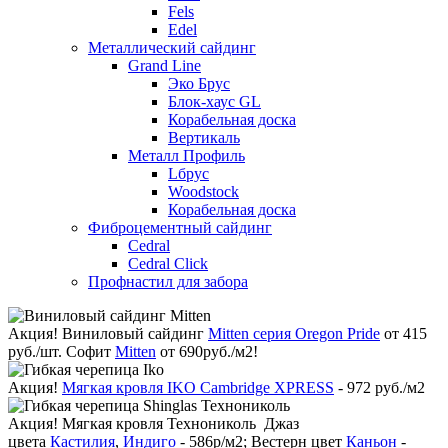
Fels
Edel
Металлический сайдинг
Grand Line
Эко Брус
Блок-хаус GL
Корабельная доска
Вертикаль
Металл Профиль
Lбрус
Woodstock
Корабельная доска
Фиброцементный сайдинг
Cedral
Cedral Click
Профнастил для забора
Акция!
Виниловый сайдинг
Mitten серия Oregon Pride
от 415
руб./шт. Софит
Mitten
от 690руб./м2!
Акция!
Мягкая кровля IKO Cambridge XPRESS
- 972 руб./м2
Акция!
Мягкая кровля Технониколь Джаз
цвета
Кастилия
,
Индиго
- 586р/м2; Вестерн цвет
Каньон
-