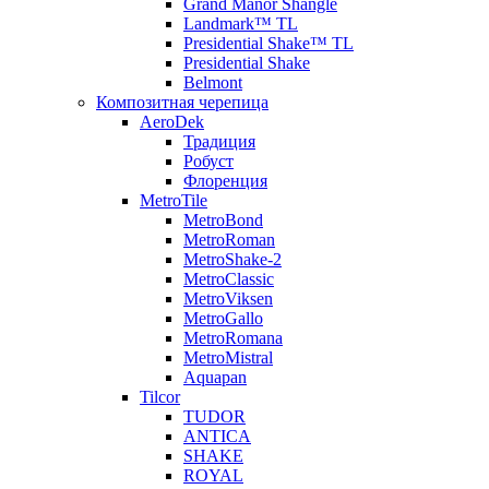
Grand Manor Shangle
Landmark™ TL
Presidential Shake™ TL
Presidential Shake
Belmont
Композитная черепица
AeroDek
Традиция
Робуст
Флоренция
MetroTile
MetroBond
MetroRoman
MetroShake-2
MetroClassic
MetroViksen
MetroGallo
MetroRomana
MetroMistral
Aquapan
Tilcor
TUDOR
ANTICA
SHAKE
ROYAL