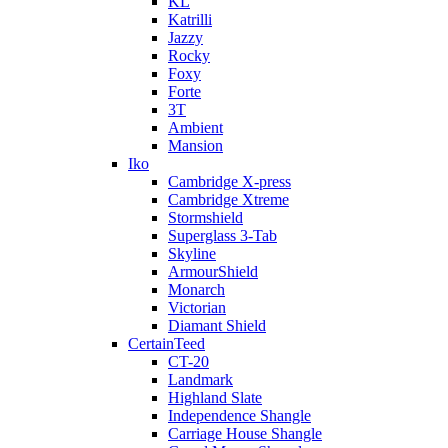
KL
Katrilli
Jazzy
Rocky
Foxy
Forte
3T
Ambient
Mansion
Iko
Cambridge X-press
Cambridge Xtreme
Stormshield
Superglass 3-Tab
Skyline
ArmourShield
Monarch
Victorian
Diamant Shield
CertainTeed
CT-20
Landmark
Highland Slate
Independence Shangle
Carriage House Shangle