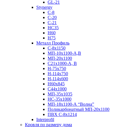
GL-21
Stynergy
C-8
C-20
C-21
НС35
Н60
H75
Металл Профиль
С-8х1150
МП-10x1100-А,В
МП-20х1100
С21х1000-А, В
H-75х750
Н-114х750
Н-114х600
Н60х845
С44х1000
МП-35х1035
НС-35х1000
МП-18х1100-А “Волна”
Поликарбонатный МП-20х1100
ПВХ С-8х1214
Interprofil
Кровля по размеру дома