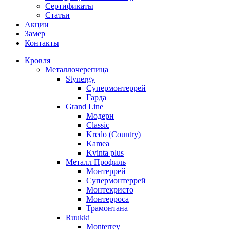
Сертификаты
Статьи
Акции
Замер
Контакты
Кровля
Металлочерепица
Stynergy
Супермонтеррей
Гарда
Grand Line
Модерн
Classic
Kredo (Country)
Kamea
Kvinta plus
Металл Профиль
Монтеррей
Супермонтеррей
Монтекристо
Монтерроса
Трамонтана
Ruukki
Monterrey