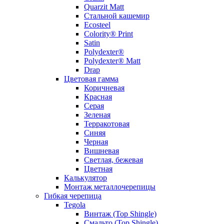
Quarzit Matt
Стальной кашемир
Ecosteel
Colority® Print
Satin
Polydexter®
Polydexter® Matt
Drap
Цветовая гамма
Коричневая
Красная
Серая
Зеленая
Терракотовая
Синяя
Черная
Вишневая
Светлая, бежевая
Цветная
Калькулятор
Монтаж металлочерепицы
Гибкая черепица
Tegola
Винтаж (Top Shingle)
Смальто (Top Shingle)